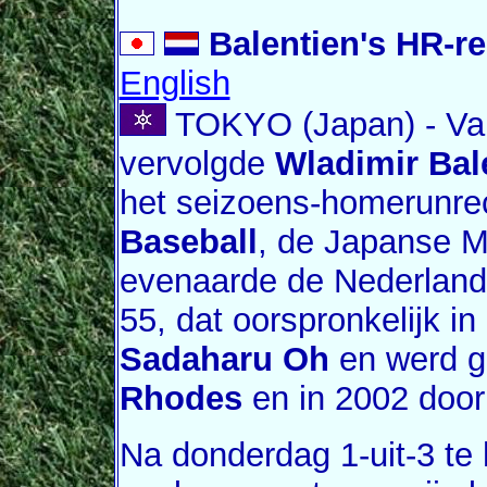
Balentien's HR-r
English
TOKYO (Japan) - Van
vervolgde
Wladimir Bal
het seizoens-homerunre
Baseball
, de Japanse 
evenaarde de Nederlands
55, dat oorspronkelijk i
Sadaharu Oh
en werd g
Rhodes
en in 2002 doo
Na donderdag 1-uit-3 te