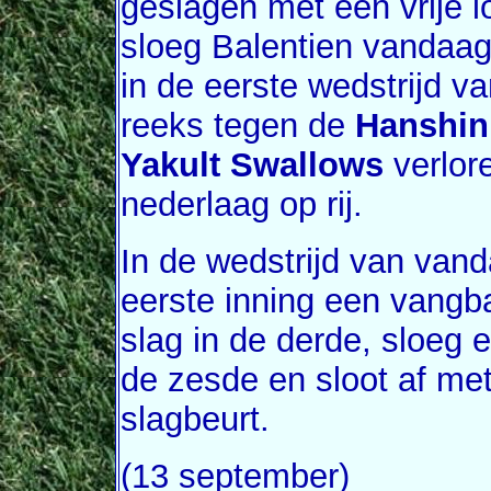
geslagen met een vrije l
sloeg Balentien vandaag 
in de eerste wedstrijd v
reeks tegen de
Hanshin
Yakult Swallows
verlore
nederlaag op rij.
In de wedstrijd van vand
eerste inning een vangbal
slag in de derde, sloeg e
de zesde en sloot af met
slagbeurt.
(13 september)