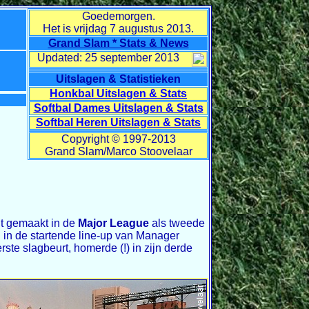
Goedemorgen.
Het is vrijdag
7 augustus 2013.
Grand Slam * Stats & News
Updated: 25 september 2013
Uitslagen & Statistieken
Honkbal Uitslagen & Stats
Softbal Dames Uitslagen & Stats
Softbal Heren Uitslagen & Stats
Copyright © 1997-2013
Grand Slam/Marco Stoovelaar
t gemaakt in de
Major League
als tweede
n in de startende line-up van Manager
te slagbeurt, homerde (!) in zijn derde