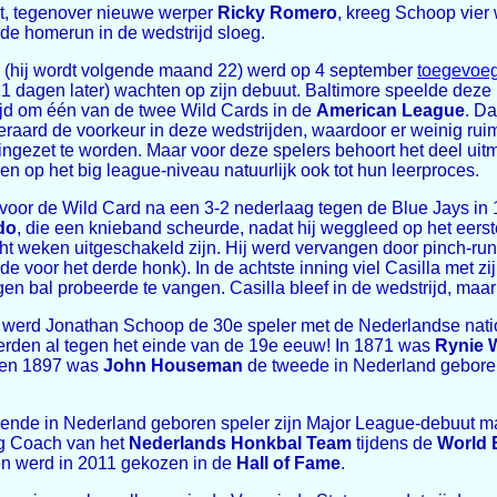
urt, tegenover nieuwe werper
Ricky Romero
, kreeg Schoop vier 
de homerun in de wedstrijd sloeg.
 (hij wordt volgende maand 22) werd op 4 september
toegevoeg
1 dagen later) wachten op zijn debuut. Baltimore speelde deze 
rijd om één van de twee Wild Cards in de
American League
. D
iteraard de voorkeur in deze wedstrijden, waardoor er weinig ru
ingezet te worden. Maar voor deze spelers behoort het deel uit
en op het big league-niveau natuurlijk ook tot hun leerproces.
voor de Wild Card na een 3-2 nederlaag tegen de Blue Jays in
do
, die een knieband scheurde, nadat hij weggleed op het eers
ht weken uitgeschakeld zijn. Hij werd vervangen door pinch-ru
e voor het derde honk). In de achtste inning viel Casilla met zi
en bal probeerde te vangen. Casilla bleef in de wedstrijd, maa
ng werd Jonathan Schoop de 30e speler met de Nederlandse natio
erden al tegen het einde van de 19e eeuw! In 1871 was
Rynie 
4 en 1897 was
John Houseman
de tweede in Nederland geboren
lgende in Nederland geboren speler zijn Major League-debuut 
ng Coach van het
Nederlands Honkbal Team
tijdens de
World 
en werd in 2011 gekozen in de
Hall of Fame
.