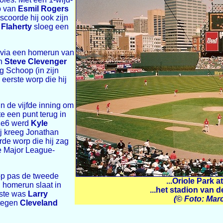
p van
Esmil Rogers
scoorde hij ook zijn
Flaherty
sloeg een
3 via een homerun van
n
Steve Clevenger
g Schoop (in zijn
eerste worp die hij
n de vijfde inning om
e een punt terug in
 2e6 werd
Kyle
j kreeg Jonathan
rde worp die hij zag
e Major League-
op pas de tweede
...Oriole Park 
n homerun slaat in
...het stadion van d
rste was
Larry
(© Foto: Mar
 tegen
Cleveland