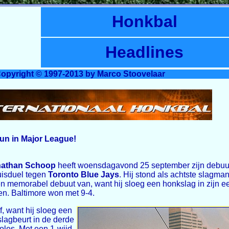
Honkbal
Headlines
opyright © 1997-2013 by Marco Stoovelaar
un in Major League!
nathan Schoop
heeft woensdagavond 25 september zijn debuu
uisduel tegen
Toronto Blue Jays
. Hij stond als achtste slagma
 memorabel debuut van, want hij sloeg een honkslag in zijn eers
ten. Baltimore won met 9-4.
f, want hij sloeg een
slagbeurt in de derde
oles. Met een 1-wijd-