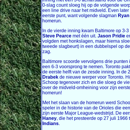
0-slag count sloeg hij op de volgende wor
een line drive naar het midveld. Even later 
eerste punt, want volgende slagman
Ryan 
homerun.
In de vierde inning kwam Baltimore op 3-
Steve Pearce
met één uit.
Jason Pridie
e
volgden met honkslagen, maar hierna sloe
tweede slagbeurt) in een dubbelspel op de 
zag.
Baltimore scoorde vervolgens drie punten i
een 6-3 voorsprong te nemen. Toronto pakt
de eerste helft van de zesde inning. In de
Drabek
de nieuwe werper voor Toronto. Hi
Schoop tegenover zich en die sloeg de vie
over de midveld-omheining voor zijn eerst
homerun!
Met het slaan van de homerun werd Scho
speler in de historie van de Orioles die ee
zijn eerste Major League-wedstrijd. De ee
Haney
, die het presteerde op 27 juli 1966
Indians
.