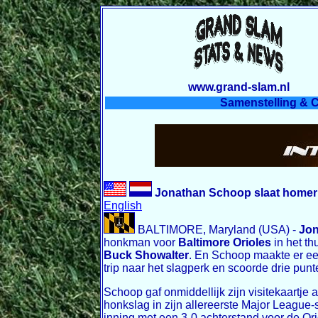
www.grand-slam.nl
Samenstelling & C
Jonathan Schoop slaat homer
English
BALTIMORE, Maryland (USA) -
Jo
honkman voor
Baltimore Orioles
in het th
Buck Showalter
. En Schoop maakte er een
trip naar het slagperk en scoorde drie pun
Schoop gaf onmiddellijk zijn visitekaartje a
honkslag in zijn allereerste Major League-
inning met een 3-0 achterstand voor de Ori