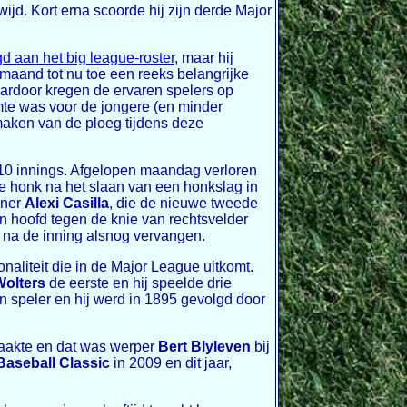
wijd. Kort erna scoorde hij zijn derde Major
d aan het big league-roster
, maar hij
maand tot nu toe een reeks belangrijke
aardoor kregen de ervaren spelers op
imte was voor de jongere (en minder
maken van de ploeg tijdens deze
 10 innings. Afgelopen maandag verloren
te honk na het slaan van een honkslag in
nner
Alexi Casilla
, die de nieuwe tweede
jn hoofd tegen de knie van rechtsvelder
r na de inning alsnog vervangen.
naliteit die in de Major League uitkomt.
Wolters
de eerste en hij speelde drie
 speler en hij werd in 1895 gevolgd door
maakte en dat was werper
Bert Blyleven
bij
Baseball Classic
in 2009 en dit jaar,