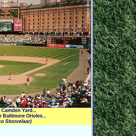
at Camden Yard...
e Baltimore Orioles...
co Stoovelaar)