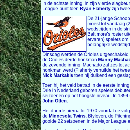
In de achtste inning, in zijn vierde slagbe
League-punt toen
Ryan Flaherty
zijn twee
De 21-jarige Schoop
moest tot vandaag (2
wedstrijden in de st
Baltimore's roster u
ervaren) spelers om 
belangrijke wedstrijd
Dinsdag werden de Orioles uitgeschakeld 
de Orioles derde honkman
Manny Macha
de zevende inning. Machado zal zes tot ac
honkman werd (Flaherty verruilde het tweed
Nick Markakis
toen hij duikend een geslag
Toen hij het veld betrad in de eerste inni
Drie in Nederland geboren spelers debute
seizoenen op het hoogste niveau. In 189
John Otten
.
Het duurde hierna tot 1970 voordat de vo
de
Minnesota Twins
. Blyleven, de Pitchi
gooide 22 seizoenen in de Major League 