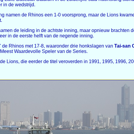
 in de wedstrijd.
nning namen de Rhinos een 1-0 voorsprong, maar de Lions kwamen
.
amen de leiding in de achtste inning, maar opnieuw brachten de
keer in de eerste helft van de negende inning.
it' de Rhinos met 17-8, waaronder drie honkslagen van
Tai-san
 Meest Waardevolle Speler van de Series.
 Lions, die eerder de titel veroverden in 1991, 1995, 1996, 2