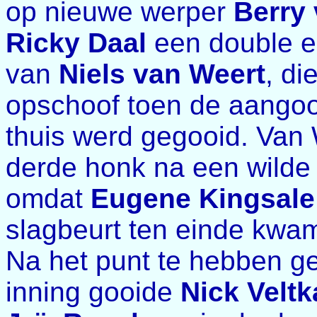
op nieuwe werper
Berry 
Ricky Daal
een double e
van
Niels van Weert
, di
opschoof toen de aangooi
thuis werd gegooid. Van 
derde honk na een wilde
omdat
Eugene Kingsale
slagbeurt ten einde kwa
Na het punt te hebben g
inning gooide
Nick Velt