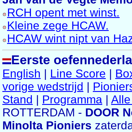
RCH opent met winst.
Kleine zege HCAW.
HCAW wint nipt van Ha
Eerste oefennederla
English
|
Line Score
|
Bo
vorige wedstrijd
|
Pionier
Stand
|
Programma
|
All
ROTTERDAM -
DOOR N
Minolta Pioniers
zaterda