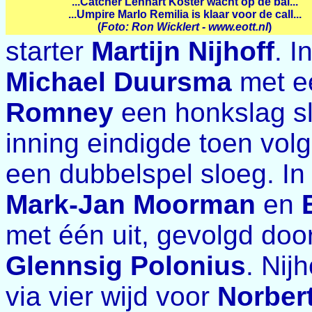
...Catcher Lennart Koster wacht op de bal...
...Umpire Marlo Remilia is klaar voor de call...
(
Foto: Ron Wicklert - www.eott.nl
)
starter
Martijn Nijhoff
. I
Michael Duursma
met e
Romney
een honkslag sl
inning eindigde toen vo
een dubbelspel sloeg. In
Mark-Jan Moorman
en
met één uit, gevolgd doo
Glennsig Polonius
. Nij
via vier wijd voor
Norber