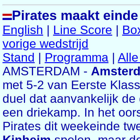
Pirates maakt einde
English
|
Line Score
|
Bo
vorige wedstrijd
Stand
|
Programma
|
All
AMSTERDAM -
Amsterd
met 5-2 van Eerste Klas
duel dat aanvankelijk de 
een driekamp. In het oo
Pirates dit weekeinde t
Kinheim
spelen, maar de