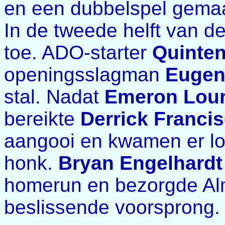
en een dubbelspel gema
In de tweede helft van d
toe. ADO-starter
Quinte
openingsslagman
Eugen
stal. Nadat
Emeron Lou
bereikte
Derrick Franci
aangooi en kwamen er lo
honk.
Bryan Engelhardt
homerun en bezorgde Alm
beslissende voorsprong.