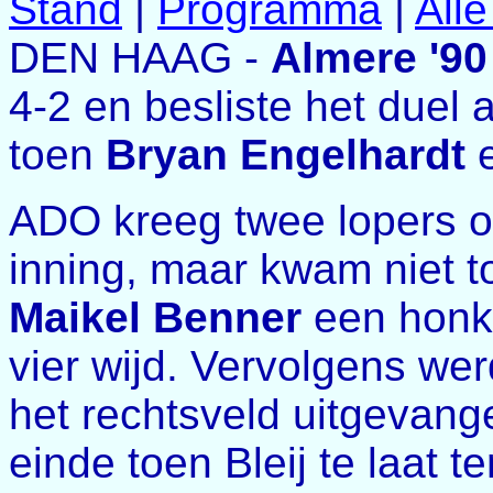
Stand
|
Programma
|
All
DEN HAAG -
Almere '90
4-2 en besliste het duel a
toen
Bryan Engelhardt
e
ADO kreeg twee lopers o
inning, maar kwam niet to
Maikel Benner
een honk
vier wijd. Vervolgens we
het rechtsveld uitgevang
einde toen Bleij te laat 