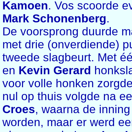
Kamoen
. Vos scoorde e
Mark Schonenberg
.
De voorsprong duurde m
met drie (onverdiende) pu
tweede slagbeurt. Met é
en
Kevin Gerard
honksl
voor volle honken zorgd
nul op thuis volgde na 
Croes
, waarna de innin
worden, maar er werd ee