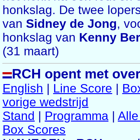
honkslag. De twee loper
van
Sidney de Jong
, vo
honkslag van
Kenny Be
(31 maart)
RCH opent met ove
English
|
Line Score
|
Bo
vorige wedstrijd
Stand
|
Programma
|
All
Box Scores