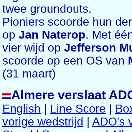
twee groundouts.
Pioniers scoorde hun der
op
Jan Naterop
. Met éé
vier wijd op
Jefferson M
scoorde op een OS van
(31 maart)
Almere verslaat AD
English
|
Line Score
|
Bo
vorige wedstrijd
|
ADO's v