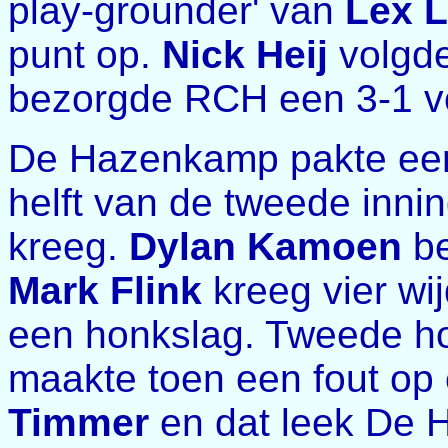
play-grounder' van
Lex L
punt op.
Nick Heij
volgde
bezorgde RCH een 3-1 v
De Hazenkamp pakte een 
helft van de tweede inni
kreeg.
Dylan Kamoen
be
Mark Flink
kreeg vier wi
een honkslag. Tweede 
maakte toen een fout op
Timmer
en dat leek De 