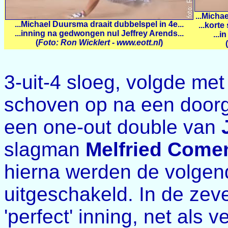
...Micha
...Michael Duursma draait dubbelspel in 4e...
...korte
...inning na gedwongen nul Jeffrey Arends...
...i
(
Foto: Ron Wicklert - www.eott.nl
)
(
3-uit-4 sloeg, volgde me
schoven op na een doorg
een one-out double van
slagman
Melfried Come
hierna werden de volgen
uitgeschakeld. In de ze
'perfect' inning, net als 