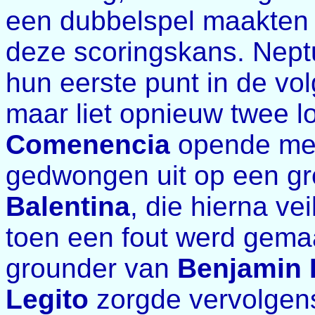
een dubbelspel maakten
deze scoringskans. Nep
hun eerste punt in de vo
maar liet opnieuw twee l
Comenencia
opende met 
gedwongen uit op een g
Balentina
, die hierna ve
toen een fout werd gemaa
grounder van
Benjamin D
Legito
zorgde vervolgens