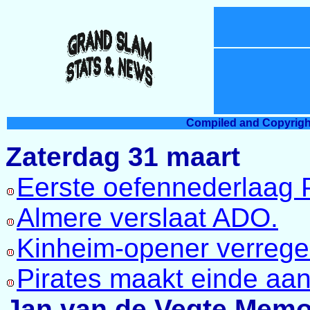
Compiled and Copyrigh
Zaterdag 31 maart
Eerste oefennederlaag P
Almere verslaat ADO.
Kinheim-opener verregen
Pirates maakt einde aan 
Jan van de Vegte Memor