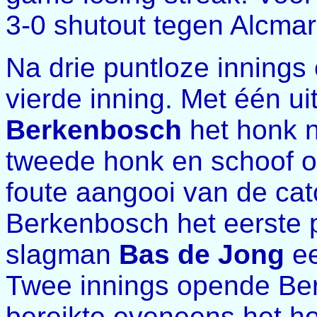
3-0 shutout tegen Alcmar
Na drie puntloze innings
vierde inning. Met één ui
Berkenbosch
het honk n
tweede honk en schoof o
foute aangooi van de cat
Berkenbosch het eerste 
slagman
Bas de Jong
ee
Twee innings opende Be
bereikte eveneens het h