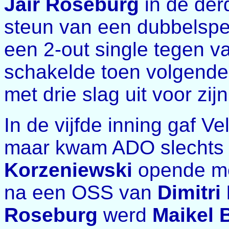
Jaïr Roseburg
in de der
steun van een dubbelspel.
een 2-out single tegen 
schakelde toen volgend
met drie slag uit voor zijn
In de vijfde inning gaf Ve
maar kwam ADO slechts 
Korzeniewski
opende me
na een OSS van
Dimitri
Roseburg
werd
Maikel 