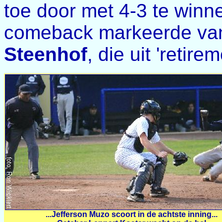
toe door met 4-3 te winne
comeback markeerde va
Steenhof
, die uit 'retir
...Jefferson Muzo scoort in de achtste inning...