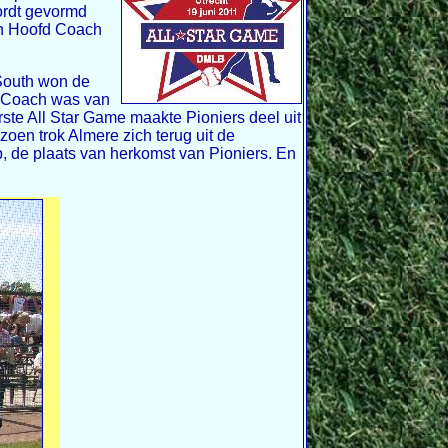
ordt gevormd
an Hoofd Coach
South won de
d Coach was van
ste All Star Game maakte Pioniers deel uit
oen trok Almere zich terug uit de
p, de plaats van herkomst van Pioniers. En