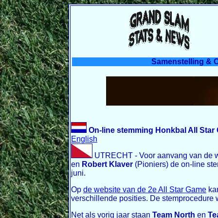
Samenstelling & C
On-line stemming Honkbal All Star
English
UTRECHT - Voor aanvang van de we
en
Robert Klaver
(Pioniers) de on-line 
juni.
Op
de website van de 2e All Star Game
kan
verschillende posities. De stemprocedure w
Net als vorig jaar staan
Team North
en
Te