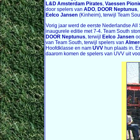
L&D Amsterdam Pirates
,
Vaessen Pioni
door spelers van
ADO
,
DOOR Neptunus
,
Eelco Jansen
(Kinheim), terwijl Team So
Vorig jaar werd de eerste Nederlandse Al
inaugurele editie met 7-4. Team South sto
DOOR Neptunus
, terwijl
Eelco Jansen
oo
van Team South, terwijl spelers van
Almer
Hoofdklasse en nam
UVV
hun plaats in. E
daarom komen de spelers van UVV uit voor