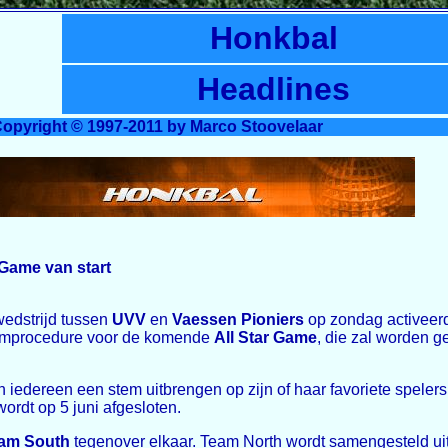
Honkbal
Headlines
opyright © 1997-2011 by Marco Stoovelaar
 Game van start
dstrijd tussen
UVV
en
Vaessen Pioniers
op zondag activee
stemprocedure voor de komende
All Star Game
, die zal worden 
 iedereen een stem uitbrengen op zijn of haar favoriete speler
ordt op 5 juni afgesloten.
am South
tegenover elkaar. Team North wordt samengesteld uit