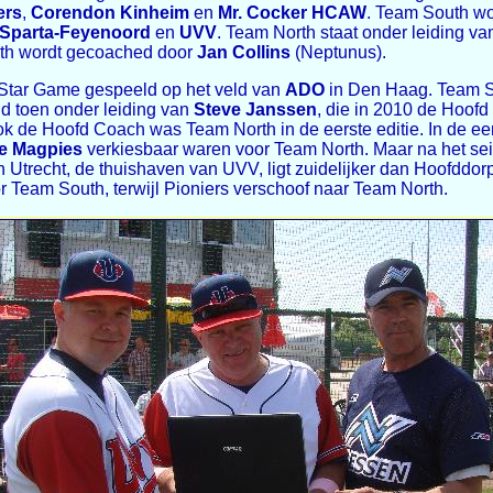
ers
,
Corendon Kinheim
en
Mr. Cocker HCAW
. Team South w
Sparta-Feyenoord
en
UVV
. Team North staat onder leiding v
uth wordt gecoached door
Jan Collins
(Neptunus).
l Star Game gespeeld op het veld van
ADO
in Den Haag. Team 
nd toen onder leiding van
Steve Janssen
, die in 2010 de Hoof
k de Hoofd Coach was Team North in de eerste editie. In de eer
e Magpies
verkiesbaar waren voor Team North. Maar na het seiz
n Utrecht, de thuishaven van UVV, ligt zuidelijker dan Hoofddor
 Team South, terwijl Pioniers verschoof naar Team North.