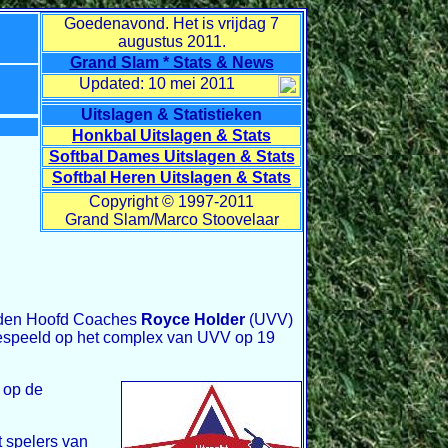
Goedenavond.
Het is vrijdag
7
augustus 2011.
Grand Slam * Stats & News
Updated: 10 mei 2011
Uitslagen & Statistieken
Honkbal Uitslagen & Stats
Softbal Dames Uitslagen & Stats
Softbal Heren Uitslagen & Stats
Copyright © 1997-2011
Grand Slam/Marco Stoovelaar
rden Hoofd Coaches
Royce Holder
(UVV)
gespeeld op het complex van UVV op 19
s op de
 spelers van