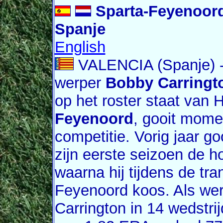
Sparta-Feyenoord
Spanje
English
VALENCIA (Spanje) -
werper
Bobby Carringt
op het roster staat van
Feyenoord
, gooit mome
competitie. Vorig jaar g
zijn eerste seizoen de h
waarna hij tijdens de tra
Feyenoord koos. Als we
Carrington in 14 wedstri