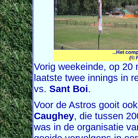
...Het comp
(© 
Vorig weekeinde, op 20 
laatste twee innings in r
vs.
Sant Boi
.
Voor de Astros gooit oo
Caughey
, die tussen 20
was in de organisatie v