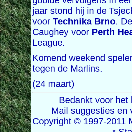
gooide vervolgens in ee
jaar stond hij in de Tsj
voor
Technika Brno
. De
Caughey voor
Perth He
League.
Komend weekend spelend
tegen de Marlins.
(24 maart)
Bedankt voor het 
Mail suggesties en
Copyright © 1997-2011 
* St