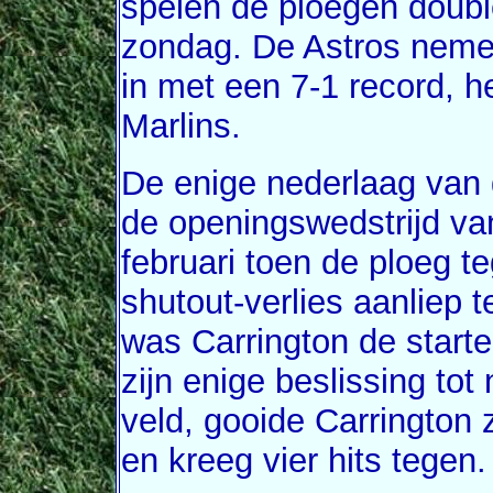
spelen de ploegen doubl
zondag. De Astros neme
in met een 7-1 record, h
Marlins.
De enige nederlaag van
de openingswedstrijd va
februari toen de ploeg t
shutout-verlies aanliep 
was Carrington de starte
zijn enige beslissing tot
veld, gooide Carrington 
en kreeg vier hits tegen.