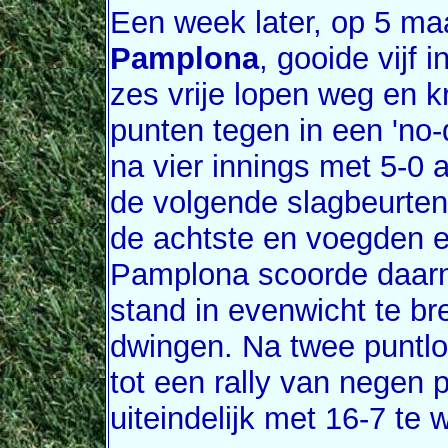
Een week later, op 5 maa
Pamplona
, gooide vijf i
zes vrije lopen weg en kr
punten tegen in een 'no-
na vier innings met 5-0 
de volgende slagbeurten
de achtste en voegden e
Pamplona scoorde daarn
stand in evenwicht te br
dwingen. Na twee puntl
tot een rally van negen 
uiteindelijk met 16-7 te 