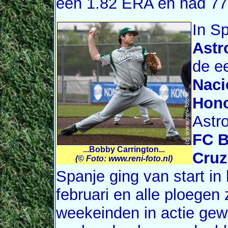
een 1.82 ERA en had 77 s
In Sp
Astr
de ee
Naci
Hon
Astro
FC B
...Bobby Carrington...
Cruz
(© Foto: www.reni-foto.nl)
Spanje ging van start i
februari en alle ploegen 
weekeinden in actie ge