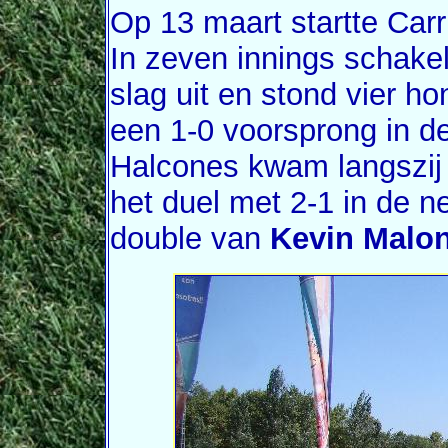
Op 13 maart startte Carr
In zeven innings schake
slag uit en stond vier h
een 1-0 voorsprong in d
Halcones kwam langszij 
het duel met 2-1 in de n
double van
Kevin Malo