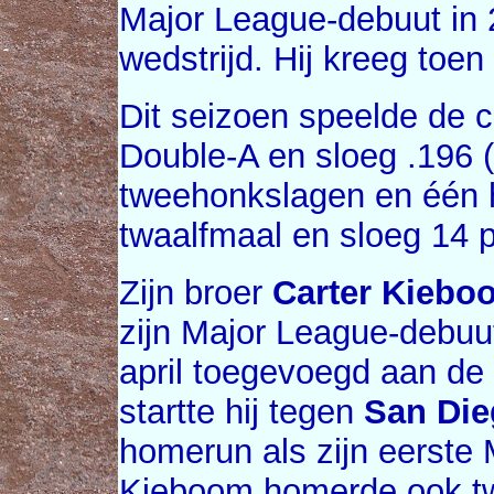
Major League-debuut in 
wedstrijd. Hij kreeg toen
Dit seizoen speelde de c
Double-A en sloeg .196 
tweehonkslagen en één 
twaalfmaal en sloeg 14 
Zijn broer
Carter Kiebo
zijn Major League-debuu
april toegevoegd aan de
startte hij tegen
San Die
homerun als zijn eerste
Kieboom homerde ook tw