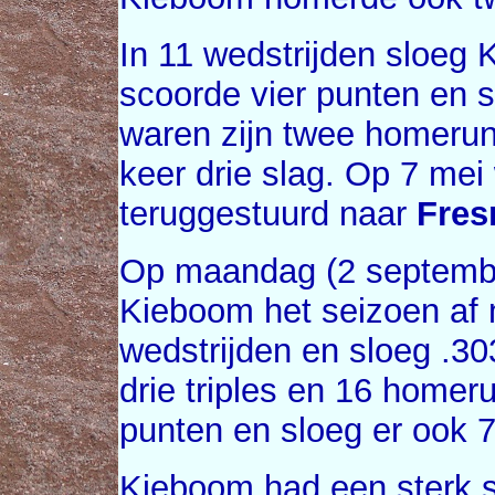
In 11 wedstrijden sloeg 
scoorde vier punten en s
waren zijn twee homeruns
keer drie slag. Op 7 me
teruggestuurd naar
Fres
Op maandag (2 september
Kieboom het seizoen af 
wedstrijden en sloeg .30
drie triples en 16 home
punten en sloeg er ook 7
Kieboom had een sterk s