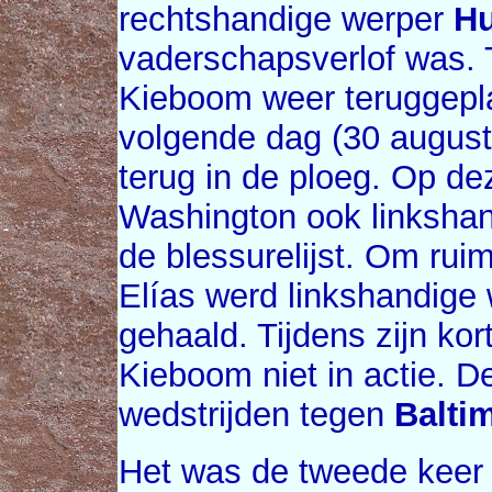
rechtshandige werper
Hu
vaderschapsverlof was. 
Kieboom weer teruggepla
volgende dag (30 august
terug in de ploeg. Op de
Washington ook linksha
de blessurelijst. Om rui
Elías werd linkshandige
gehaald. Tijdens zijn kor
Kieboom niet in actie. D
wedstrijden tegen
Balti
Het was de tweede keer d