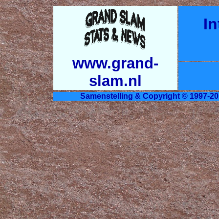
In
www.grand-
slam.nl
Samenstelling & Copyright © 1997-20