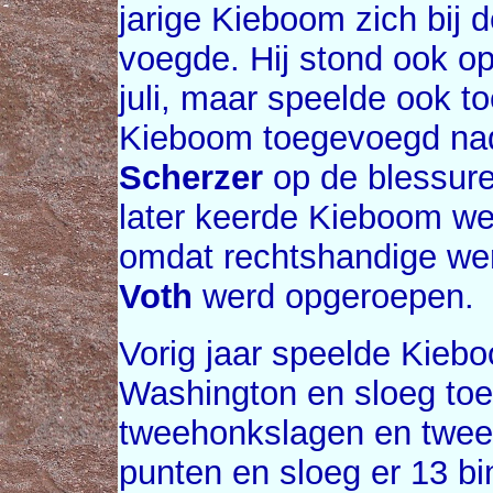
jarige Kieboom zich bij 
voegde. Hij stond ook op
juli, maar speelde ook t
Kieboom toegevoegd nad
Scherzer
op de blessurel
later keerde Kieboom wee
omdat rechtshandige we
Voth
werd opgeroepen.
Vorig jaar speelde Kiebo
Washington en sloeg toen
tweehonkslagen en twee
punten en sloeg er 13 b