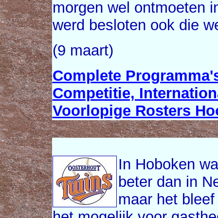
morgen wel ontmoeten i
werd besloten ook die we
(9 maart)
Complete Programma's
Competitie, Internatio
Voorlopige Rosters Ho
In Hoboken wa
beter dan in N
maar het bleef
het mogelijk voor gasth