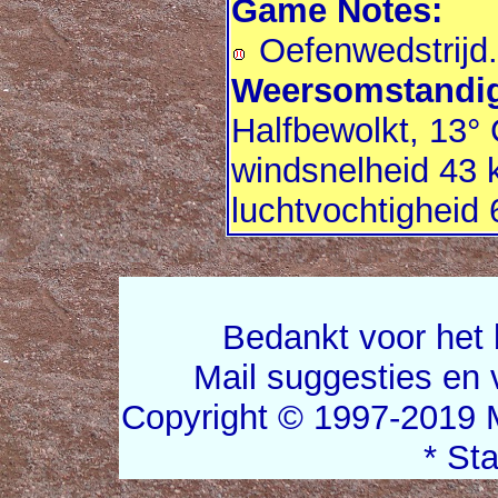
Game Notes:
Oefenwedstrijd.
Weersomstandig
Halfbewolkt, 13° 
windsnelheid 43 
luchtvochtigheid
Bedankt voor het 
Mail suggesties en
Copyright © 1997-2019 
* St