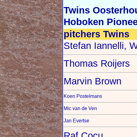
Twins Oosterho
Hoboken Pionee
pitchers Twins
Stefan Iannelli, 
Thomas Roijers
Marvin Brown
Koen Postelmans
Mic van de Ven
Jan Evertse
Raf Cocu