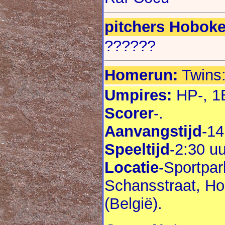
pitchers Hobok
??????
Homerun:
Twins:
Umpires:
HP-, 1
Scorer
-.
Aanvangstijd
-14
Speeltijd
-2:30 uu
Locatie
-Sportpar
Schansstraat, H
(België).