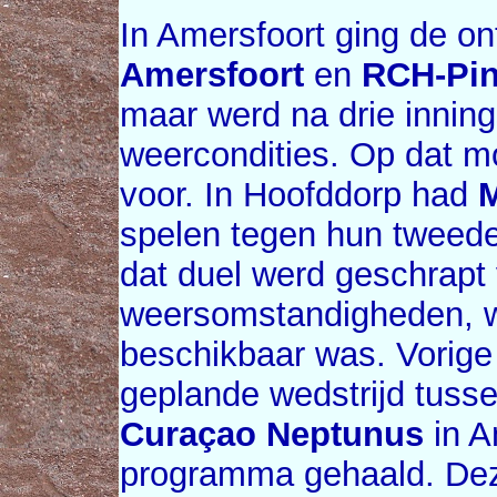
In Amersfoort ging de o
Amersfoort
en
RCH-Pin
maar werd na drie innin
weercondities. Op dat m
voor. In Hoofddorp had
M
spelen tegen hun tweed
dat duel werd geschrapt
weersomstandigheden, wa
beschikbaar was. Vorig
geplande wedstrijd tuss
Curaçao Neptunus
in A
programma gehaald. Dez