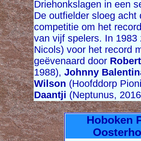
Driehonkslagen in een s
De outfielder sloeg acht 
competitie om het recor
van vijf spelers. In 198
Nicols) voor het record
geëvenaard door
Rober
1988),
Johnny Balentin
Wilson
(Hoofddorp Pioni
Daantji
(Neptunus, 2016
Hoboken P
Oosterhou