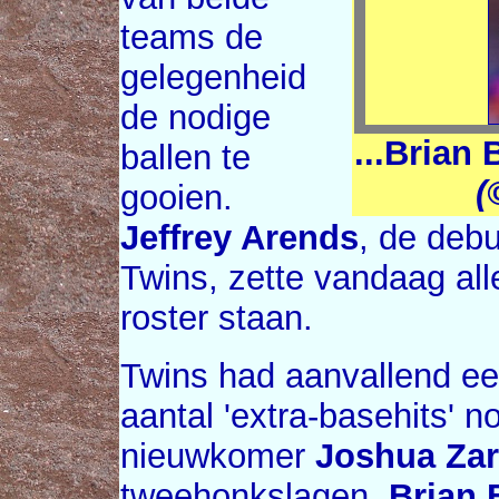
teams de
gelegenheid
de nodige
...Brian
ballen te
(
gooien.
Jeffrey Arends
, de deb
Twins, zette vandaag all
roster staan.
Twins had aanvallend ee
aantal 'extra-basehits' n
nieuwkomer
Joshua Zar
tweehonkslagen.
Brian 