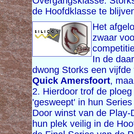
Overgangsklasse. Storks
de Hoofdklasse te blijve
Het afgel
zwaar voor
competitie
In de daa
dwong Storks een vijfde 
Quick Amersfoort
, maar
2. Hierdoor trof de ploe
'gesweept' in hun Serie
Door winst van de Play-
hun plek veilig in de Hoo