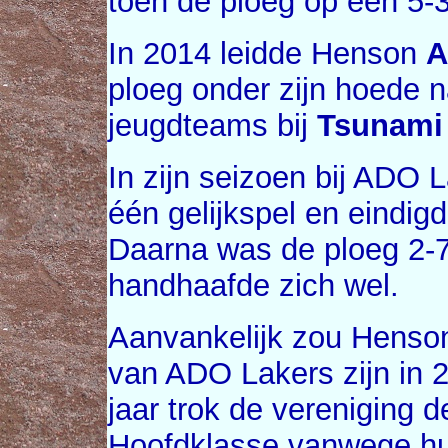
toen de ploeg op een 5-3
In 2014 leidde Henson
A
ploeg onder zijn hoede 
jeugdteams bij
Tsunami
In zijn seizoen bij ADO 
één gelijkspel en eindig
Daarna was de ploeg 2-
handhaafde zich wel.
Aanvankelijk zou Henso
van ADO Lakers zijn in 2
jaar trok de vereniging d
Hoofdklasse vanwege hun