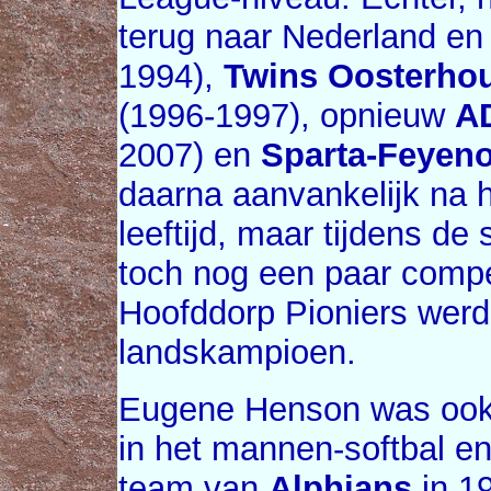
terug naar Nederland en
1994),
Twins Oosterho
(1996-1997), opnieuw
A
2007) en
Sparta-Feyen
daarna aanvankelijk na h
leeftijd, maar tijdens d
toch nog een paar compe
Hoofddorp Pioniers wer
landskampioen.
Eugene Henson was ook
in het mannen-softbal en
team van
Alphians
in 19