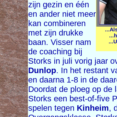
zijn gezin en één
en ander niet meer
kan combineren
...A
met zijn drukke
...
baan. Visser nam
...
de coaching bij
Storks in juli vorig jaar
Dunlop
. In het restant 
en daarna 1-8 in de daa
Doordat de ploeg op de l
Storks een best-of-five 
spelen tegen
Kinheim
, 