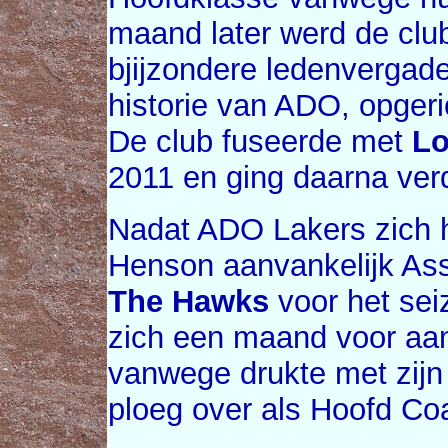
maand later werd de clu
bjijzondere ledenverga
historie van ADO, opgeri
De club fuseerde met
Lo
2011 en ging daarna ver
Nadat ADO Lakers zich 
Henson aanvankelijk As
The Hawks
voor het sei
zich een maand voor aa
vanwege drukte met zij
ploeg over als Hoofd Co