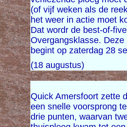
(of vijf weken als de ree
het weer in actie moet 
Dat wordr de best-of-fi
Overgangsklasse. Deze 
begint op zaterdag 28 s
(18 augustus)
Quick Amersfoort zette d
een snelle voorsprong t
drie punten, waarvan t
thuisploeg kwam tot een 