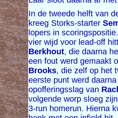
In de tweede helft van d
kreeg Storks-starter
Sem
lopers in scoringspositie
vier wijd voor lead-off hi
Berkhout
, die daarna he
een fout werd gemaakt 
Brooks
, die zelf op he
eerste punt werd daarna
opofferingsslag van
Rac
volgende worp sloeg zij
3-run homerun. Hierna
honk met een infield-hit,