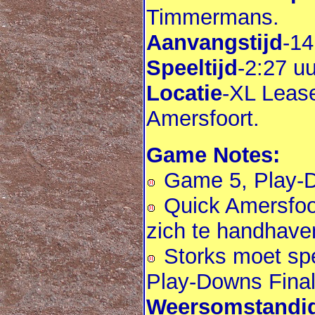
Timmermans.
Aanvangstijd
-14
Speeltijd
-2:27 uu
Locatie
-XL Lease
Amersfoort.
Game Notes:
Game 5, Play-Do
Quick Amersfoor
zich te handhave
Storks moet spel
Play-Downs Final
Weersomstandig