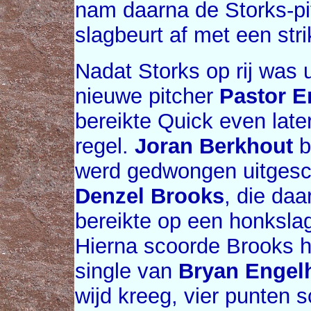
nam daarna de Storks-pit
slagbeurt af met een stri
Nadat Storks op rij was 
nieuwe pitcher
Pastor E
bereikte Quick even late
regel.
Joran Berkhout
b
werd gedwongen uitgesc
Denzel Brooks
, die daa
bereikte op een honksla
Hierna scoorde Brooks he
single van
Bryan Engel
wijd kreeg, vier punten 