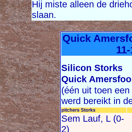
Hij miste alleen de drieh
slaan.
Quick Amersfoo
11-
Silicon Storks
Quick Amersfoo
(één uit toen een
werd bereikt in d
pitchers Storks
Sem Lauf, L (0-
2)