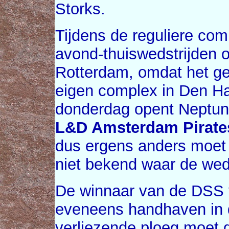
Storks.
Tijdens de reguliere com
avond-thuiswedstrijden 
Rotterdam, omdat het geen
eigen complex in Den Ha
donderdag opent Neptu
L&D Amsterdam Pirate
dus ergens anders moet
niet bekend waar de weds
De winnaar van de DSS v
eveneens handhaven in d
verliezende ploeg moet