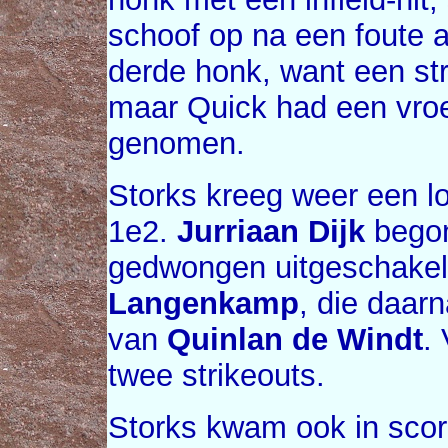
schoof op na een foute a
derde honk, want een st
maar Quick had een vro
genomen.
Storks kreeg weer een lo
1e2.
Jurriaan Dijk
begon
gedwongen uitgeschakel
Langenkamp
, die daar
van
Quinlan de Windt
.
twee strikeouts.
Storks kwam ook in scor