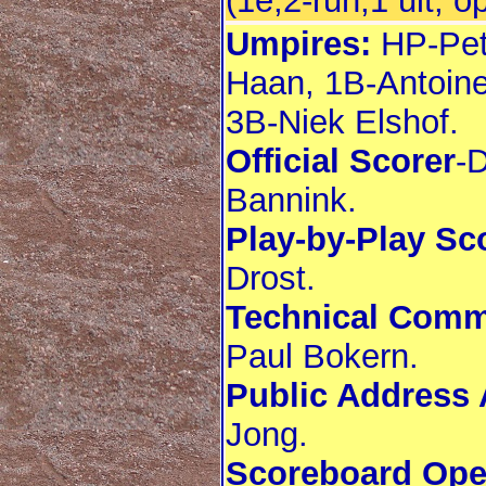
(1e,2-run,1 uit, o
Umpires:
HP-Pet
Haan, 1B-Antoine
3B-Niek Elshof.
Official Scorer
-
Bannink.
Play-by-Play Sc
Drost.
Technical Comm
Paul Bokern.
Public Address
Jong.
Scoreboard Ope