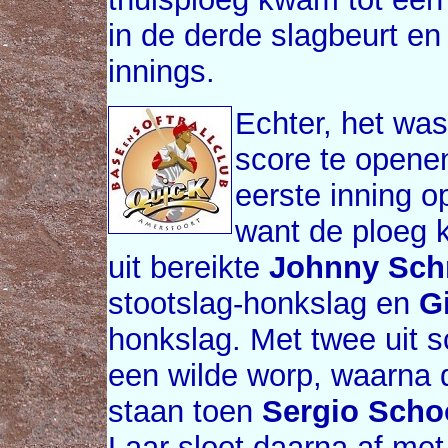
in de derde slagbeurt en 
innings.
Echter, het was
score te openen
eerste inning o
want de ploeg 
uit bereikte
Johnny Sc
stootslag-honkslag en
G
honkslag. Met twee uit 
een wilde worp, waarna
staan toen
Sergio Scho
Laar sloot daarna af met