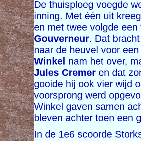
De thuisploeg voegde we
inning. Met één uit kree
en met twee volgde een 
Gouverneur
. Dat brach
naar de heuvel voor een
Winkel
nam het over, maa
Jules Cremer
en dat zor
gooide hij ook vier wijd 
voorsprong werd opgevoe
Winkel gaven samen acht
bleven achter toen een g
In de 1e6 scoorde Storks