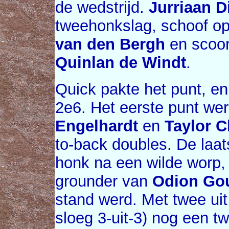
de wedstrijd.
Jurriaan D
tweehonkslag, schoof o
van den Bergh
en scoor
Quinlan de Windt
.
Quick pakte het punt, en
2e6. Het eerste punt we
Engelhardt
en
Taylor 
to-back doubles. De laat
honk na een wilde worp,
grounder van
Odion Go
stand werd. Met twee ui
sloeg 3-uit-3) nog een 