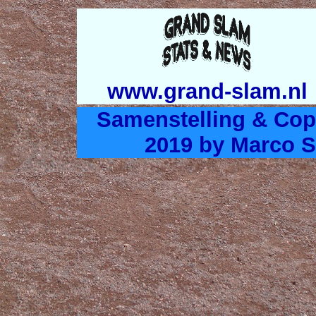
www.grand-slam.nl
Samenstelling & Cop
2019 by Marco S