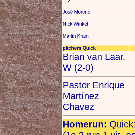
José Moreno
Nick Winkel
Martin Kram
pitchers Quick
Brian van Laar,
W (2-0)
Pastor Enrique
Martínez
Chavez
Homerun:
Quick: