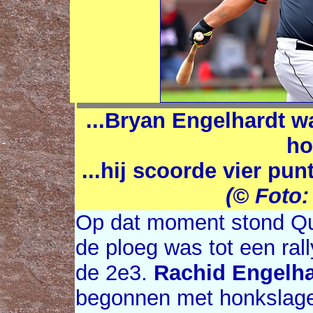
...Bryan Engelhardt w
ho
...hij scoorde vier pun
(© Foto
Op dat moment stond Qui
de ploeg was tot een ral
de 2e3.
Rachid Engelha
begonnen met honkslage