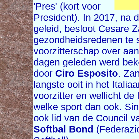
'Pres' (kort voor
President). In 2017, na 
geleid, besloot Cesare 
gezondheidsredenen te s
voorzitterschap over aa
dagen geleden werd beken
door
Ciro Esposito
. Zan
langste ooit in het Itali
voorzitter en wellicht de 
welke sport dan ook. Si
ook lid van de Council 
Softbal Bond
(Federazio