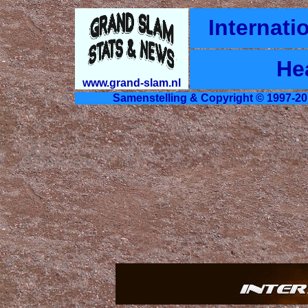
Internati
He
www.grand-slam.nl
Samenstelling & Copyright © 1997-20