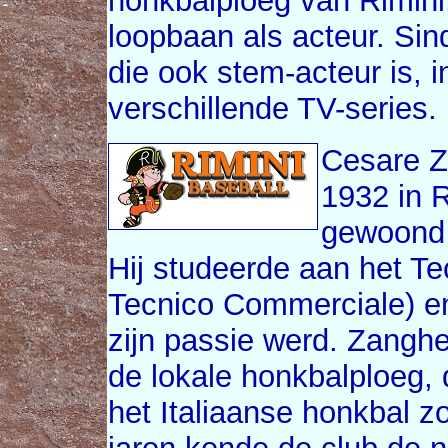
honkbalploeg van Rimini, 
loopbaan als acteur. Si
die ook stem-acteur is, i
verschillende TV-series.
Cesare Z
1932 in R
gewoond 
Hij studeerde aan het Tec
Tecnico Commerciale) en
zijn passie werd. Zangher
de lokale honkbalploeg, 
het Italiaanse honkbal z