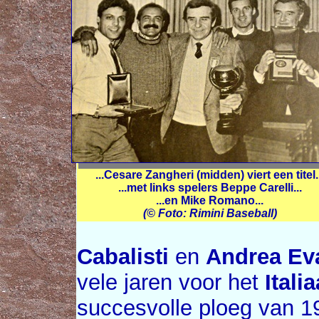
...Cesare Zangheri (midden) viert een titel.
...met links spelers Beppe Carelli...
...en Mike Romano...
(© Foto: Rimini Baseball)
Cabalisti
en
Andrea Eva
vele jaren voor het
Itali
succesvolle ploeg van 1