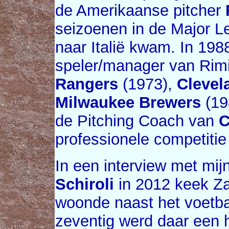
de Amerikaanse pitcher
seizoenen in de Major L
naar Italië kwam. In 19
speler/manager van Rimi
Rangers
(1973),
Clevel
Milwaukee Brewers
(19
de Pitching Coach van
C
professionele competitie
In een interview met mij
Schiroli
in 2012 keek Zan
woonde naast het voetba
zeventig werd daar een 