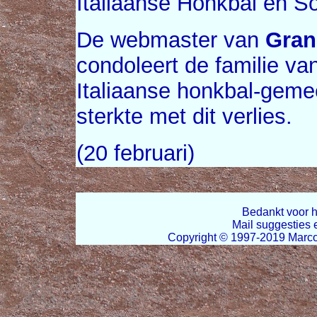
Italiaanse Honkbal en So
De webmaster van
Gran
condoleert de familie v
Italiaanse honkbal-gem
sterkte met dit verlies.
(20 februari)
Bedankt voor h
Mail suggesties
Copyright © 1997-2019 Marco