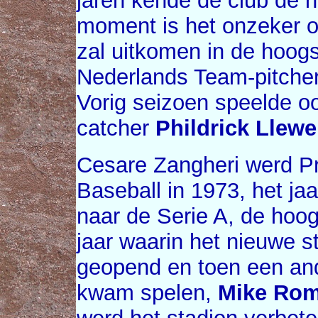
jaren kende de club de 
moment is het onzeker of 
zal uitkomen in de hoogs
Nederlands Team-pitche
Vorig seizoen speelde o
catcher
Phildrick Llewe
Cesare Zangheri werd Pre
Baseball in 1973, het ja
naar de Serie A, de hoog
jaar waarin het nieuwe st
geopend en toen een ande
kwam spelen,
Mike Ro