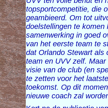
UVV ten volle benut en h
topsportcompetitie, die
geambieerd. Om tot uitvo
doelstellingen te kome
samenwerking in goed ov
van het eerste team te s
dat Orlando Stewart als
team en UVV zelf. Maar 
visie van de club (en sp
te zetten voor het laatst
toekomst. Op dit moment
nieuwe coach zal worden.