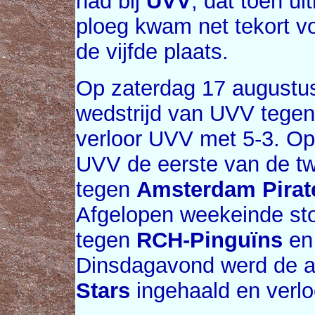
had bij
UVV
, dat toen u
ploeg kwam net tekort vo
de vijfde plaats.
Op zaterdag 17 augustus
wedstrijd van UVV tege
verloor UVV met 5-3. Op
UVV de eerste van de tw
tegen
Amsterdam Pirat
Afgelopen weekeinde st
tegen
RCH-Pinguïns
en 
Dinsdagavond werd de af
Stars
ingehaald en verl