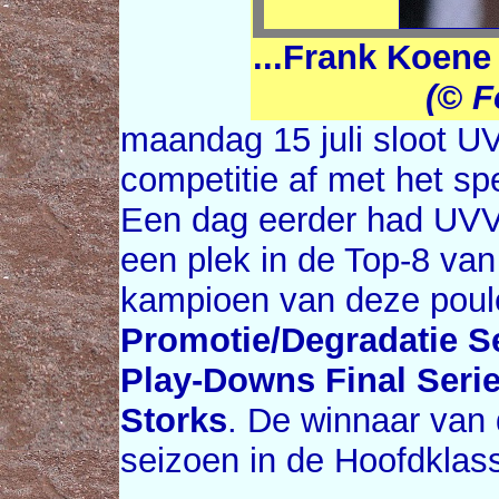
...Frank Koene 
(© F
maandag 15 juli sloot UV
competitie af met het sp
Een dag eerder had UVV z
een plek in de Top-8 va
kampioen van deze poule
Promotie/Degradatie S
Play-Downs Final Seri
Storks
. De winnaar van 
seizoen in de Hoofdklas