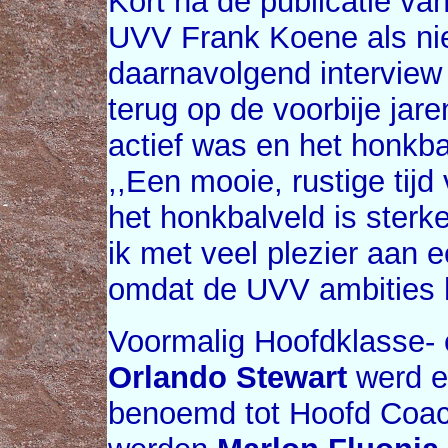
Kort na de publicatie v
UVV Frank Koene als ni
daarnavolgend intervie
terug op de voorbije jare
actief was en het honkba
,,Een mooie, rustige tij
het honkbalveld is sterke
ik met veel plezier aan 
omdat de UVV ambities he
Voormalig Hoofdklasse- 
Orlando Stewart
werd ei
benoemd tot Hoofd Coach