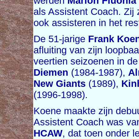
werden
Marlon Fluonia
als Assistent Coach. Zij
ook assisteren in het res
De 51-jarige
Frank Koe
afluiting van zijn loopba
veertien seizoenen in d
Diemen
(1984-1987),
Al
New Giants
(1989),
Kin
(1996-1998).
Koene maakte zijn debuut
Assistent Coach was va
HCAW
, dat toen onder 