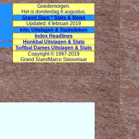
Goedemorgen.
Het is donderdag
6 augustus.
Grand Slam * Stats & News
Updated: 4 februari 2019
Info, Uitslagen & Statistieken
Index Headlines
Honkbal Uitslagen & Stats
Softbal Dames Uitslagen & Stats
Copyright © 1997-2019
Grand Slam/Marco Stoovelaar