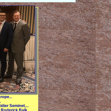
rope...
.
idier Seminet,...
Roderick Balk...