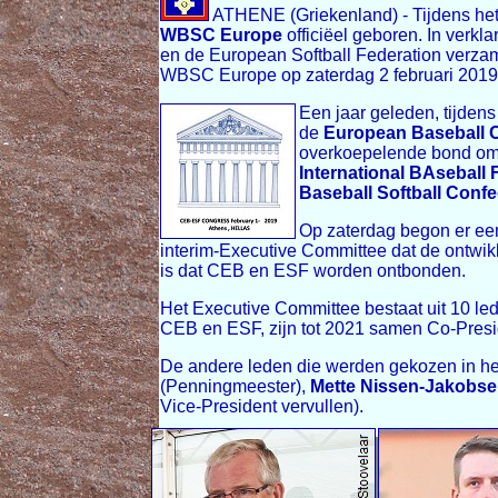
ATHENE (Griekenland) - Tijdens he
WBSC Europe
officiëel geboren. In verk
en de European Softball Federation verza
WBSC Europe op zaterdag 2 februari 2019.
Een jaar geleden, tijdens
de
European Baseball 
overkoepelende bond om d
International BAseball 
Baseball Softball Confe
Op zaterdag begon er een
interim-Executive Committee dat de ontwi
is dat CEB en ESF worden ontbonden.
Het Executive Committee bestaat uit 10 lede
CEB en ESF, zijn tot 2021 samen Co-Pre
De andere leden die werden gekozen in he
(Penningmeester),
Mette Nissen-Jakobs
Vice-President vervullen).