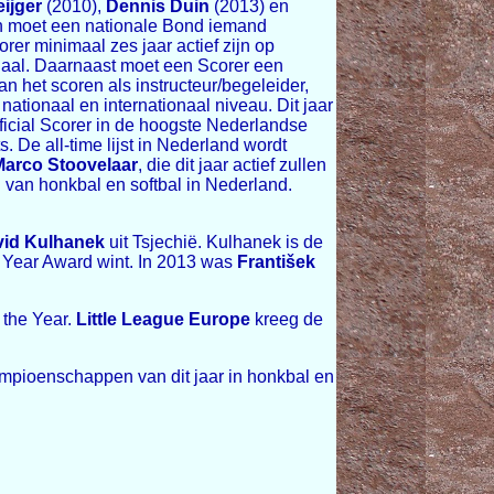
eijger
(2010),
Dennis Duin
(2013) en
n moet een nationale Bond iemand
er minimaal zes jaar actief zijn op
ionaal. Daarnaast moet een Scorer een
n het scoren als instructeur/begeleider,
ationaal en internationaal niveau. Dit jaar
Official Scorer in de hoogste Nederlandse
. De all-time lijst in Nederland wordt
Marco Stoovelaar
, die dit jaar actief zullen
n van honkbal en softbal in Nederland.
id Kulhanek
uit Tsjechië. Kulhanek is de
 Year Award wint. In 2013 was
František
 the Year.
Little League Europe
kreeg de
pioenschappen van dit jaar in honkbal en