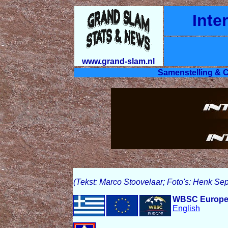
Inte
www.grand-slam.nl
Samenstelling & C
(Tekst: Marco Stoovelaar; Foto's: Henk 
WBSC Europe of
English