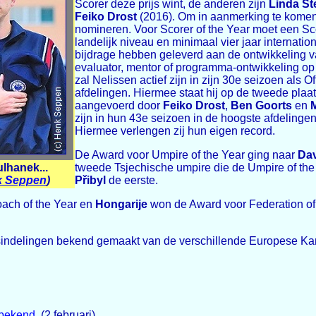
Scorer deze prijs wint, de anderen zijn
Linda St
Feiko Drost
(2016). Om in aanmerking te kome
nomineren. Voor Scorer of the Year moet een Scor
landelijk niveau en minimaal vier jaar internat
bijdrage hebben geleverd aan de ontwikkeling va
evaluator, mentor of programma-ontwikkeling op n
zal Nelissen actief zijn in zijn 30e seizoen als 
afdelingen. Hiermee staat hij op de tweede plaats
aangevoerd door
Feiko Drost
,
Ben Goorts
en
zijn in hun 43e seizoen in de hoogste afdelinge
Hiermee verlengen zij hun eigen record.
De Award voor Umpire of the Year ging naar
Dav
ulhanek...
tweede Tsjechische umpire die de Umpire of the
 Seppen
)
Přibyl
de eerste.
ach of the Year en
Hongarije
won de Award voor Federation of
indelingen bekend gemaakt van de verschillende Europese Kam
 bekend.
(2 februari)