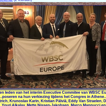
tien leden van het interim Executive Commitee van WBSC Eu
...poseren na hun verkiezing tijdens het Congres in Athene..
 Ditrich, Krunoslav Karin, Kristian Pälviä, Eddy Van Straelen, D
e, Youri Alkalay, Mette Nissen-Jakobsen, Marco Mannucci en 