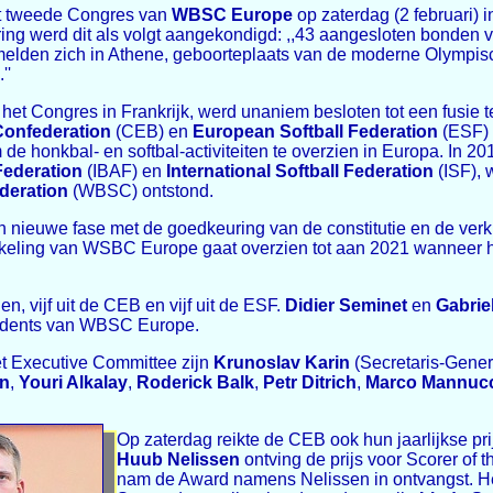
t tweede Congres van
WBSC Europe
op zaterdag (2 februari) 
laring werd dit als volgt aangekondigd: ,,43 aangesloten bonde
melden zich in Athene, geboorteplaats van de moderne Olympis
''
 het Congres in Frankrijk, werd unaniem besloten tot een fusie
Confederation
(CEB) en
European Softball Federation
(ESF) 
e honkbal- en softbal-activiteiten te overzien in Europa. In 2
Federation
(IBAF) en
International Softball Federation
(ISF), 
deration
(WBSC) ontstond.
 nieuwe fase met de goedkeuring van de constitutie en de verk
kkeling van WSBC Europe gaat overzien tot aan 2021 wanneer 
n, vijf uit de CEB en vijf uit de ESF.
Didier Seminet
en
Gabrie
sidents van WBSC Europe.
t Executive Committee zijn
Krunoslav Karin
(Secretaris-Gener
en
,
Youri Alkalay
,
Roderick Balk
,
Petr Ditrich
,
Marco Mannuc
Op zaterdag reikte de CEB ook hun jaarlijkse pri
Huub Nelissen
ontving de prijs voor Scorer of 
nam de Award namens Nelissen in ontvangst. He