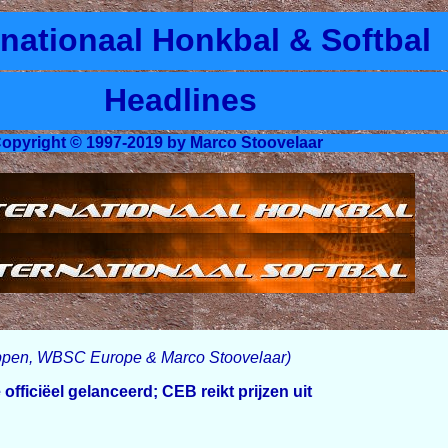
rnationaal Honkbal & Softbal
Headlines
opyright © 1997-2019 by Marco Stoovelaar
Seppen, WBSC Europe & Marco Stoovelaar)
ficiëel gelanceerd; CEB reikt prijzen uit