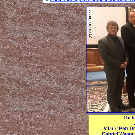
...De 
...V.l.n.r: Petr
...Gabriel Waag