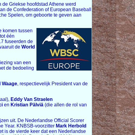
in de Griekse hoofdstad Athene werd
n van de Confederation of European Baseball
che Spelen, om geboorte te geven aan
 te komen tussen
tot één
017 fuseerden de
waaruit de
World
iezing van een
het de bedoeling
l Waage
, respectievelijk President van de
aal),
Eddy Van Straelen
ci
en
Kristian Pälviä
(die allen de rol van
jzen uit. De Nederlandse Official Scorer
the Year. KNBSB-voorzitter
Mark Herbold
t is de vierde keer dat een Nederlandse