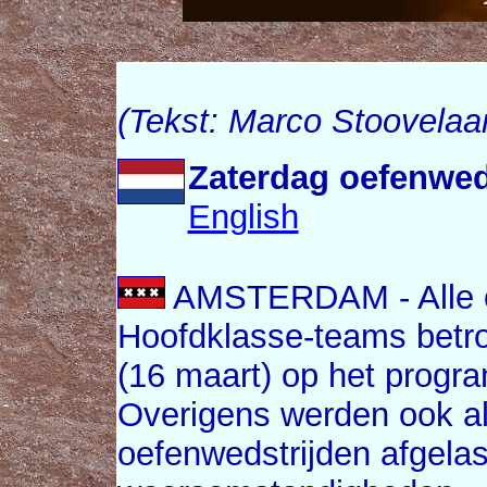
(Tekst: Marco Stoovelaa
Zaterdag oefenweds
English
AMSTERDAM - Alle oe
Hoofdklasse-teams betr
(16 maart) op het progra
Overigens werden ook all
oefenwedstrijden afgela