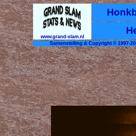
Honkb
H
www.grand-slam.nl
Samenstelling & Copyright © 1997-20