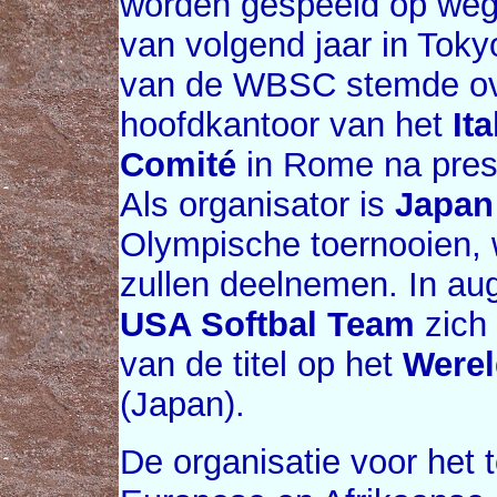
worden gespeeld op weg
van volgend jaar in Tok
van de WBSC stemde ove
hoofdkantoor van het
It
Comité
in Rome na pres
Als organisator is
Japan
Olympische toernooien, 
zullen deelnemen. In aug
USA Softbal Team
zich 
van de titel op het
Were
(Japan).
De organisatie voor het 