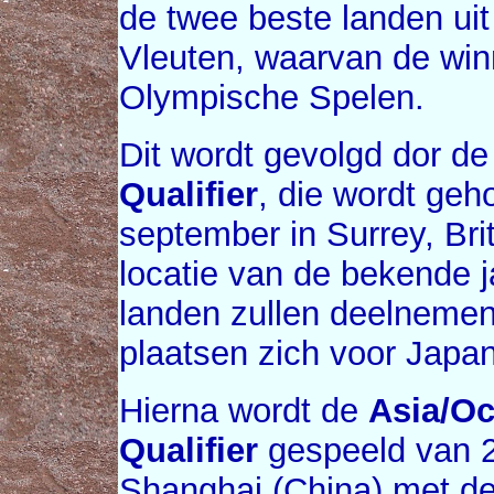
de twee beste landen uit
Vleuten, waarvan de winn
Olympische Spelen.
Dit wordt gevolgd dor d
Qualifier
, die wordt ge
september in Surrey, Bri
locatie van de bekende j
landen zullen deelnemen
plaatsen zich voor Japa
Hierna wordt de
Asia/Oc
Qualifier
gespeeld van 2
Shanghai (China) met d