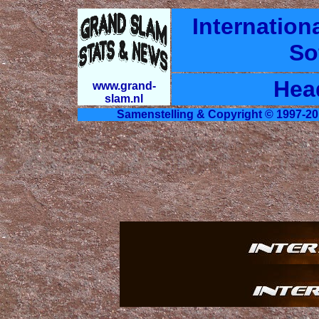
Internation
So
Hea
www.grand-
slam.nl
Samenstelling & Copyright © 1997-20