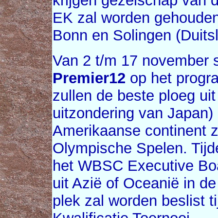
krijgen gezelschap van d
EK zal worden gehouden
Bonn en Solingen (Duitsl
Van 2 t/m 17 november s
Premier12
op het progr
zullen de beste ploeg ui
uitzondering van Japan) 
Amerikaanse continent z
Olympische Spelen. Tijd
het WBSC Executive Boa
uit Azië of Oceanië in de
plek zal worden beslist t