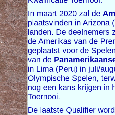
Kwalificatie Toernooi.
In maart 2020 zal de
Ame
plaatsvinden in Arizona
landen. De deelnemers z
de Amerikas van de Prem
geplaatst voor de Spele
van de
Panamerikaanse
in Lima (Peru) in juli/a
Olympische Spelen, terw
nog een kans krijgen in h
Toernooi.
De laatste Qualifier word