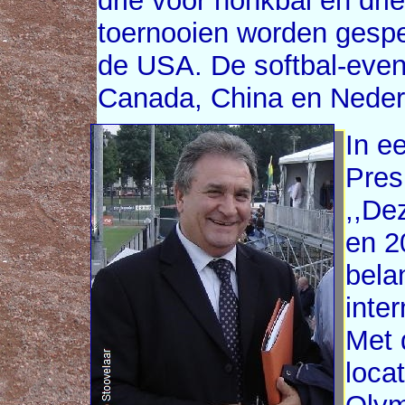
drie voor honkbal en drie
toernooien worden gespee
de USA. De softbal-even
Canada, China en Neder
In e
Pres
,,De
en 2
belan
inte
Met 
locat