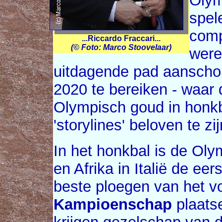
Olym
spel
comp
...Riccardo Fraccari...
(© Foto: Marco Stoovelaar)
were
uitdagende pad aanscho
2020 te bereiken - waar 
Olympisch goud in honkba
'storylines' beloven te zijn
In het honkbal is de Oly
en Afrika in Italië de eer
beste ploegen van het 
Kampioenschap
plaatse