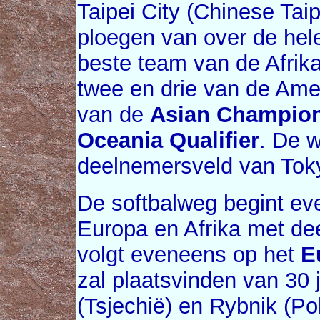
Taipei City (Chinese Ta
ploegen van over de hele
beste team van de Afrik
twee en drie van de Amer
van de
Asian Champio
Oceania Qualifier
. De w
deelnemersveld van Tok
De softbalweg begint ev
Europa en Afrika met de
volgt eveneens op het
E
zal plaatsvinden van 30 j
(Tsjechië) en Rybnik (Po