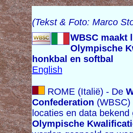
(Tekst & Foto: Marco St
WBSC maakt lo
Olympische Kw
honkbal en softbal
English
ROME (Italië) - De
W
Confederation
(WBSC) h
locaties en data bekend
Olympische Kwalificat