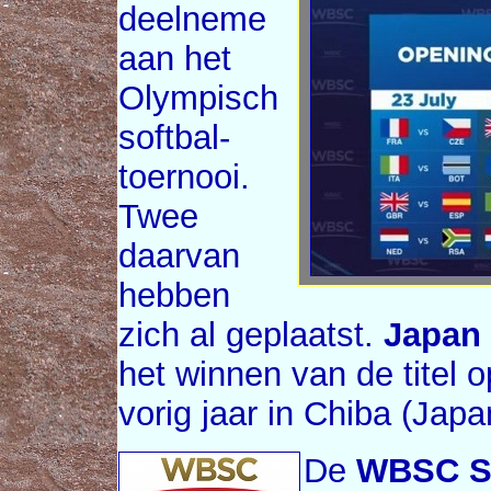
deelneme
aan het
Olympisch
softbal-
toernooi.
Twee
daarvan
hebben
zich al geplaatst.
Japan
het winnen van de titel 
vorig jaar in Chiba (Japa
De
WBSC So