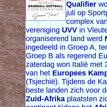
Qualifier
wo
juli op Sport
complex van 
vereniging
UVV
in Vleute
organiserend land werd
ingedeeld in Groep A, ter
Groep B als regerend E
zaterdag won Italië met 
van het
Europees Kam
(Tsjechië). Tijdens de 
beste landen zich voor d
Zuid-Afrika
plaatsten zi