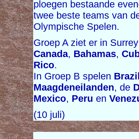
ploegen bestaande evene
twee beste teams van de
Olympische Spelen.
Groep A ziet er in Surrey 
Canada
,
Bahamas
,
Cu
Rico
.
In Groep B spelen
Brazi
Maagdeneilanden
, de
D
Mexico
,
Peru
en
Venez
(10 juli)