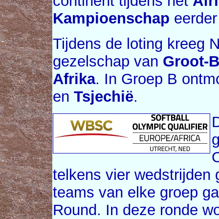
continent tijdens het
Afr
Kampioenschap
eerder 
Tijdens de loting kreeg 
gezelschap van
Groot-B
Afrika
. In Groep B ontmo
en
Tsjechië
.
g
O
telkens vier wedstrijden
teams van elke groep ga
Round. In deze ronde wo