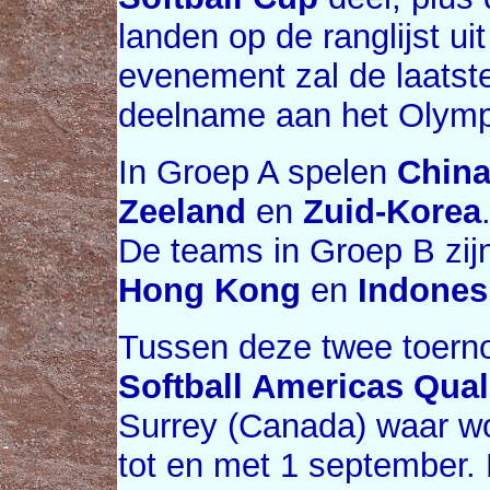
landen op de ranglijst ui
evenement zal de laatste
deelname aan het Olymp
In Groep A spelen
Chin
Zeeland
en
Zuid-Korea
De teams in Groep B zij
Hong Kong
en
Indones
Tussen deze twee toerno
Softball Americas Quali
Surrey (Canada) waar w
tot en met 1 september. D