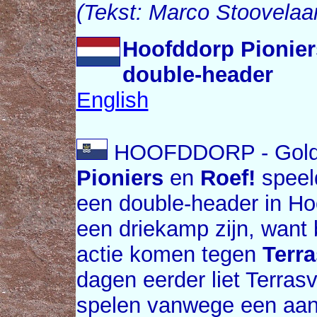
(Tekst: Marco Stoovelaa
Hoofddorp Pionier
double-header
English
HOOFDDORP - Gold
Pioniers
en
Roef!
speel
een double-header in Hoo
een driekamp zijn, want
actie komen tegen
Terr
dagen eerder liet Terras
spelen vanwege een aant