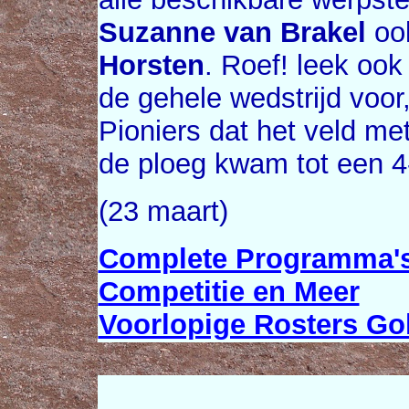
Suzanne van Brakel
oo
Horsten
. Roef! leek ook
de gehele wedstrijd voor,
Pioniers dat het veld me
de ploeg kwam tot een 4-
(23 maart)
Complete Programma's
Competitie en Meer
Voorlopige Rosters Go