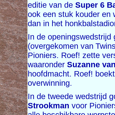
editie van de
Super 6 Ba
ook een stuk kouder en w
dan in het honkbalstadio
In de openingswedstrijd
(overgekomen van Twin
Pioniers. Roef! zette ver
waaronder
Suzanne van
hoofdmacht. Roef! boekt
overwinning.
In de tweede wedstrijd 
Strookman
voor Pionier
alle beschikbare werpst