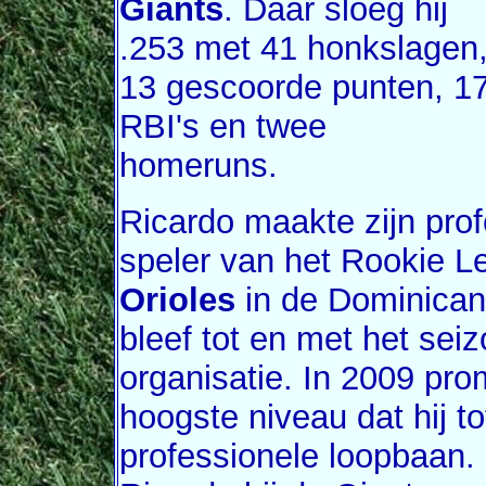
Giants
. Daar sloeg hij
.253 met 41 honkslagen
13 gescoorde punten, 1
RBI's en twee
homeruns.
Ricardo maakte zijn prof
speler van het Rookie 
Orioles
in de Dominica
bleef tot en met het sei
organisatie. In 2009 pro
hoogste niveau dat hij tot
professionele loopbaan.