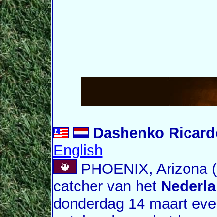
Dashenko Ricardo
English
PHOENIX, Arizona 
catcher van het
Nederl
donderdag 14 maart eve