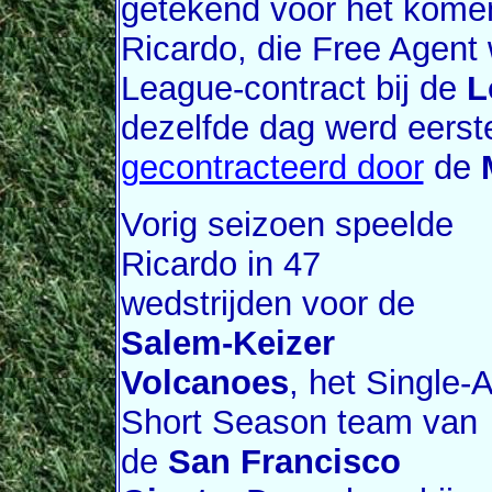
getekend voor het kome
Ricardo, die Free Agent
League-contract bij de
L
dezelfde dag werd eers
gecontracteerd door
de
Vorig seizoen speelde
Ricardo in 47
wedstrijden voor de
Salem-Keizer
Volcanoes
, het Single-A
Short Season team van
de
San Francisco