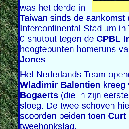
.
was het derde in
Taiwan sinds de aankomst d
Intercontinental Stadium i
0 shutout tegen de
CPBL In
hoogtepunten homeruns v
Jones
.
Het Nederlands Team opend
Wladimir Balentien
kreeg 
Bogaerts
(die in zijn eerst
sloeg. De twee schoven hie
scoorden beiden toen
Curt
tweehonkslag.