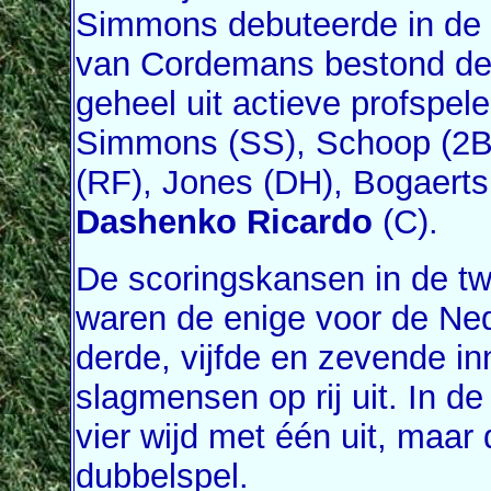
Simmons debuteerde in de n
van Cordemans bestond de 
geheel uit actieve profspele
Simmons (SS), Schoop (2B)
(RF), Jones (DH), Bogaerts
Dashenko Ricardo
(C).
De scoringskansen in de tw
waren de enige voor de Ned
derde, vijfde en zevende i
slagmensen op rij uit. In d
vier wijd met één uit, maar
dubbelspel.