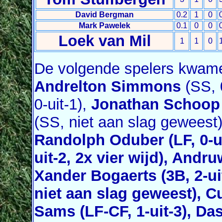
David Bergman
0.2
1
0
Mark Pawelek
0.1
0
0
Loek van Mil
1
1
0
De volgende spelers kwamen
Andrelton Simmons
(SS, 
0-uit-1),
Jonathan Schoop
(SS, niet aan slag geweest
Randolph Oduber
(LF, 0-u
uit-2, 2x vier wijd),
Andru
Xander Bogaerts
(3B, 2-ui
niet aan slag geweest),
Cu
Sams
(LF-CF, 1-uit-3),
Das