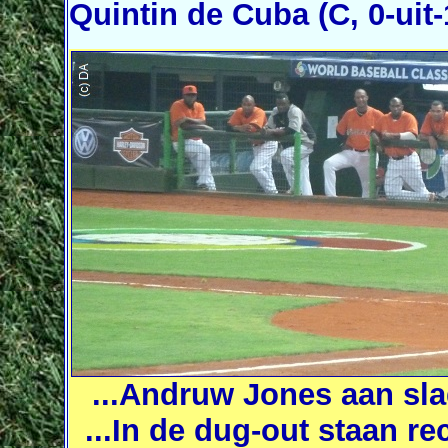
Quintin de Cuba
(C, 0-uit-
...Andruw Jones aan sla
...In de dug-out staan 