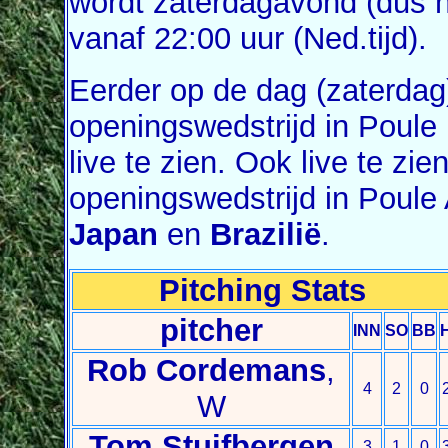
wordt zaterdagavond (dus n
vanaf 22:00 uur (Ned.tijd).
Eerder op de dag (zaterdag)
openingswedstrijd in Poule
live te zien. Ook live te zie
openingswedstrijd in Poule
Japan
en
Brazilië
.
Pitching Stats
pitcher
INN
SO
BB
Rob Cordemans
,
4
2
0
W
Tom Stuifbergen
3
1
0