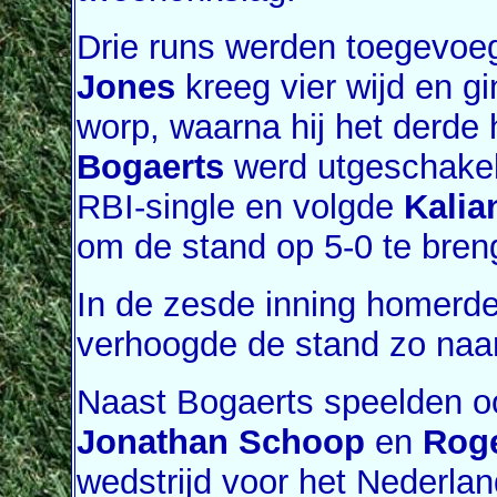
Drie runs werden toegevoeg
Jones
kreeg vier wijd en g
worp, waarna hij het derde
Bogaerts
werd utgeschakel
RBI-single en volgde
Kali
om de stand op 5-0 te bren
In de zesde inning homerd
verhoogde de stand zo naar
Naast Bogaerts speelden 
Jonathan Schoop
en
Roge
wedstrijd voor het Nederla