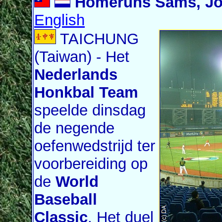
Homeruns Sams, Jon
English
TAICHUNG
(Taiwan) - Het
Nederlands
Honkbal Team
speelde dinsdag
de negende
oefenwedstrijd ter
voorbereiding op
de
World
Baseball
Classic
. Het duel