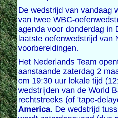
De wedstrijd van vandaag w
van twee WBC-oefenwedstri
agenda voor donderdag in D
laatste oefenwedstrijd van 
voorbereidingen.
Het Nederlands Team open
aanstaande zaterdag 2 maa
om 19:30 uur lokale tijd (12
wedstrijden van de World B
rechtstreeks (of 'tape-dela
America
. De wedstrijd tu