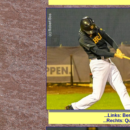
...Links: B
...Rechts: Q