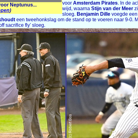
voor
Amsterdam Pirates
. In de a
voor Neptunus...
wijd, waarna
Stijn van der Meer
zi
ppen
)
sloeg.
Benjamin Dille
voegde een 
khoudt
een tweehonkslag om de stand op te voeren naar 9-0. Me
f sacrifice fly' sloeg.