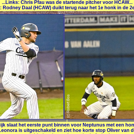
...Links: Chris Pfau was de startende pitcher voor HCAW...
s: Rodney Daal (HCAW) duikt terug naar het 1e honk in de 2e 
jk slaat het eerste punt binnen voor Neptunus met een honk
Leonora is uitgeschakeld en ziet hoe korte stop Oliver van de