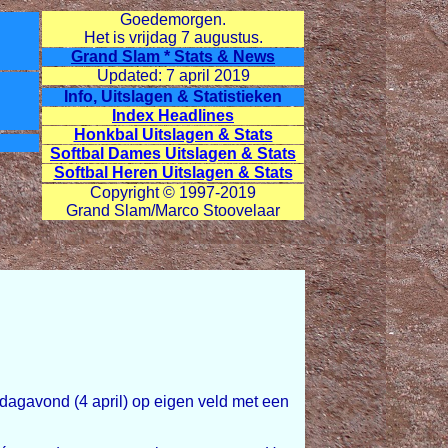
Goedemorgen.
Het is vrijdag
7 augustus.
Grand Slam * Stats & News
Updated: 7 april 2019
Info, Uitslagen & Statistieken
Index Headlines
Honkbal Uitslagen & Stats
Softbal Dames Uitslagen & Stats
Softbal Heren Uitslagen & Stats
Copyright © 1997-2019
Grand Slam/Marco Stoovelaar
agavond (4 april) op eigen veld met een