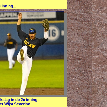
inning...
slag in de 2e inning...
r Wijst Severino...