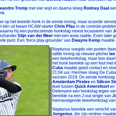
eandro Tromp
met vier wijd en daarna sloeg
Rodney Daal
een
nk.
r op het tweede honk in de eerste inning, maar scoorde vervol
et één uit kwam HCAW-starter
Chris Pfau
in de controle-problem
 waarna hij een puntscorende honkslag moest incasseren van
J
nkshander
Stijn van der Meer
met een worp raakte. Even later g
ede punt. Een 'force play-grounder' van
Dwayne Kemp
maakte e
Neptunus voegde vier punten (twee
vijfde inning op nieuwe pitcher
Ian
een tweehonkslag, maar kon daarn
het honk bereikte op een fout met
Cuba
maakte goed contact en sloe
21:04 uur. Hiermee sloeg De Cuba
seizoen 2019. De eerste honkslag 
Amsterdam Pirates
en
Silicon S
duel tussen
Quick Amersfoort
en
Delemarre een honkslag tegen va
bereikte na een 2-out single van
J
hiernavolgende tweehonkslag va
Neptunus bereikte een verschil va
Jongerius
, die zijn rentree maakt