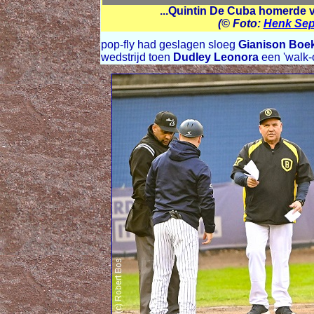
...Quintin De Cuba homerde 
(© Foto:
Henk Se
pop-fly had geslagen sloeg
Gianison Boe
wedstrijd toen
Dudley Leonora
een 'walk-of