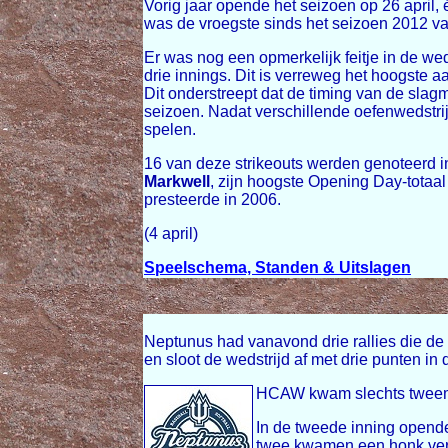
Vorig jaar opende het seizoen op 26 april,
was de vroegste sinds het seizoen 2012 van
Er was nog een opmerkelijk feitje in de we
drie innings. Dit is verreweg het hoogste a
Dit onderstreept dat de timing van de sla
seizoen. Nadat verschillende oefenwedstri
spelen.
16 van deze strikeouts werden genoteerd
Markwell
, zijn hoogste Opening Day-totaal
presteerde in 2006.
(4 april)
Speelschema, Standen & Uitslagen
Neptunus had vanavond drie rallies die de 
en sloot de wedstrijd af met drie punten in 
HCAW kwam slechts tweemaa
In de tweede inning open
twee kwamen een honk ver