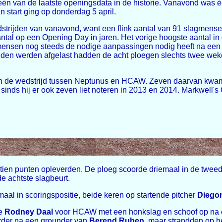
 één van de laatste openingsdata in de historie. Vanavond was
 start ging op donderdag 5 april.
dstrijden van vanavond, want een flink aantal van 91 slagmense
antal op een Opening Day in jaren. Het vorige hoogste aantal in
gmensen nog steeds de nodige aanpassingen nodig heeft na een 
jden werden afgelast hadden de acht ploegen slechts twee wek
 in de wedstrijd tussen Neptunus en HCAW. Zeven daarvan kwa
 sinds hij er ook zeven liet noteren in 2013 en 2014. Markwell's
tien punten opleverden. De ploeg scoorde driemaal in de tweede 
de achtste slagbeurt.
l in scoringspositie, beide keren op startende pitcher
Diego
de
Rodney Daal
voor HCAW met een honkslag en schoof op na 
der na een grounder van
Berend Ruben
, maar strandden op h