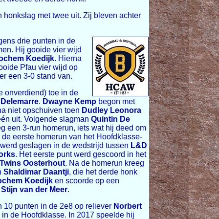
 honkslag met twee uit. Zij bleven achter
gens drie punten in de
en. Hij gooide vier wijd
ochem Koedijk
. Hierna
ooide Pfau vier wijd op
r een 3-0 stand van.
 onverdiend) toe in de
 Delemarre
.
Dwayne Kemp
begon met
a niet opschuiven toen
Dudley Leonora
 één uit. Volgende slagman
Quintin De
g een 3-run homerun, iets wat hij deed om
 de eerste homerun van het Hoofdklasse-
werd geslagen in de wedstrijd tussen
L&D
torks
. Het eerste punt werd gescoord in het
Twins Oosterhout
. Na de homerun kreeg
n
Shaldimar Daantji
, die het derde honk
ochem Koedijk
en scoorde op een
n
Stijn van der Meer
.
n 10 punten in de 2e8 op reliever
Norbert
e in de Hoofdklasse. In 2017 speelde hij