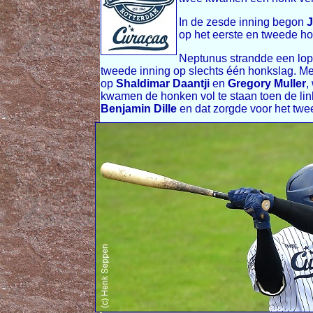
In de zesde inning begon
J
op het eerste en tweede ho
Neptunus strandde een lope
tweede inning op slechts één honkslag. M
op
Shaldimar Daantji
en
Gregory Muller
,
kwamen de honken vol te staan toen de li
Benjamin Dille
en dat zorgde voor het twe