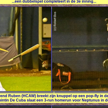
...een dubbelspel completeert in de 3e inning...
erend Ruben (HCAW) breekt zijn knuppel op een pop-fly in de 
uintin De Cuba slaat een 3-run homerun voor Neptunus in de