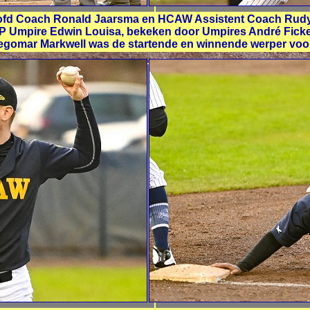
oofd Coach Ronald Jaarsma en HCAW Assistent Coach Rudy 
r HP Umpire Edwin Louisa, bekeken door Umpires André Ficke
iegomar Markwell was de startende en winnende werper voo