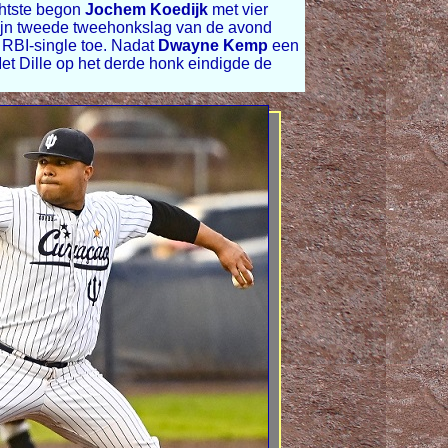
chtste begon
Jochem Koedijk
met vier
jn tweede tweehonkslag van de avond
RBI-single toe. Nadat
Dwayne Kemp
een
t Dille op het derde honk eindigde de