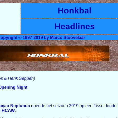
Honkbal
Headlines
opyright © 1997-2019 by Marco Stoovelaar
Bos & Henk Seppen)
Opening Night
açao Neptunus
opende het seizoen 2019 op een frisse donderd
n
HCAW
.