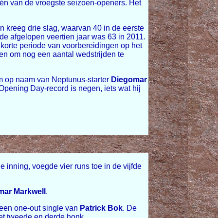
 één van de vroegste seizoen-openers. Het
n kreeg drie slag, waarvan 40 in de eerste
 de afgelopen veertien jaar was 63 in 2011.
korte periode van voorbereidingen op het
en om nog een aantal wedstrijden te
m op naam van Neptunus-starter
Diegomar
 Opening Day-record is negen, iets wat hij
inning, voegde vier runs toe in de vijfde
mar Markwell
.
een one-out single van
Patrick Bok
. De
et tweede en derde honk.