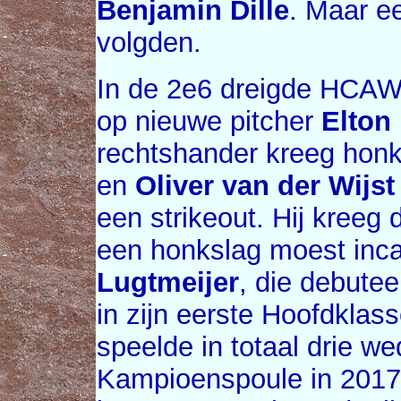
Benjamin Dille
. Maar e
volgden.
In de 2e6 dreigde HCAW
op nieuwe pitcher
Elton
rechtshander kreeg hon
en
Oliver van der Wijst
een strikeout. Hij kreeg 
een honkslag moest inca
Lugtmeijer
, die debute
in zijn eerste Hoofdklas
speelde in totaal drie w
Kampioenspoule in 2017