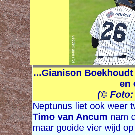
...Gianison Boekhoudt 
en 
(© Foto
Neptunus liet ook weer t
Timo van Ancum
nam de
maar gooide vier wijd o