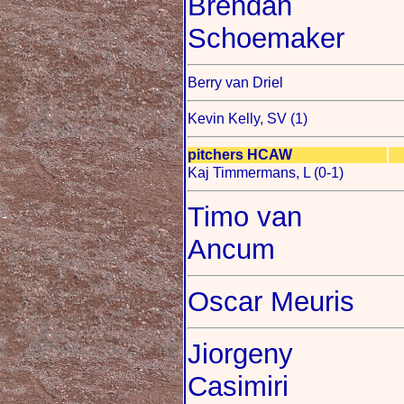
Brendan
Schoemaker
Berry van Driel
Kevin Kelly, SV (1)
pitchers HCAW
Kaj Timmermans, L (0-1)
Timo van
Ancum
Oscar Meuris
Jiorgeny
Casimiri