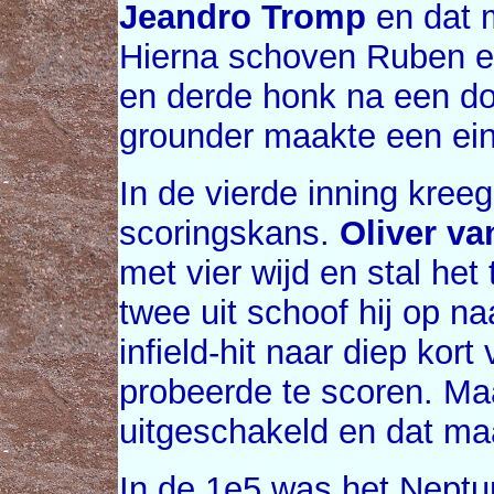
Jeandro Tromp
en dat m
Hierna schoven Ruben e
en derde honk na een d
grounder maakte een ein
In de vierde inning kre
scoringskans.
Oliver va
met vier wijd en stal he
twee uit schoof hij op n
infield-hit naar diep kort
probeerde te scoren. Maa
uitgeschakeld en dat ma
In de 1e5 was het Neptu