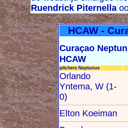
Ruendrick Piternella
oo
HCAW - Cura
Curaçao Neptun
HCAW
pitchers Neptunus
Orlando
Yntema, W (1-
0)
Elton Koeiman