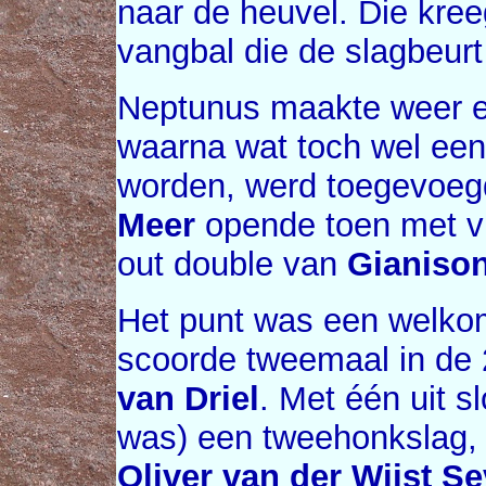
naar de heuvel. Die kreeg
vangbal die de slagbeurt
Neptunus maakte weer ee
waarna wat toch wel een
worden, werd toegevoegd
Meer
opende toen met vi
out double van
Gianiso
Het punt was een welko
scoorde tweemaal in de 
van Driel
. Met één uit s
was) een tweehonkslag, 
Oliver van der Wijst S