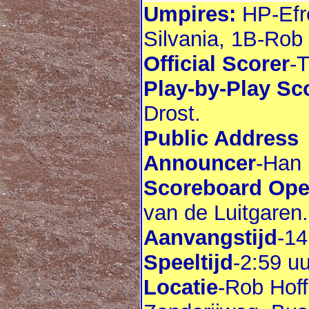
Umpires:
HP-Ef
Silvania, 1B-Rob
Official Scorer
-
Play-by-Play Sc
Drost.
Public Address
Announcer
-Han
Scoreboard Ope
van de Luitgaren.
Aanvangstijd
-14
Speeltijd
-2:59 uu
Locatie
-Rob Hoff