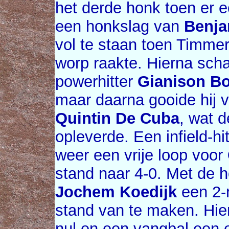
het derde honk toen er 
een honkslag van
Benja
vol te staan toen Timm
worp raakte. Hierna sch
powerhitter
Gianison B
maar daarna gooide hij v
Quintin De Cuba
, wat 
opleverde. Een infield-h
weer een vrije loop voor
stand naar 4-0. Met de h
Jochem Koedijk
een 2-r
stand van te maken. Hi
nul en een vangbal een 