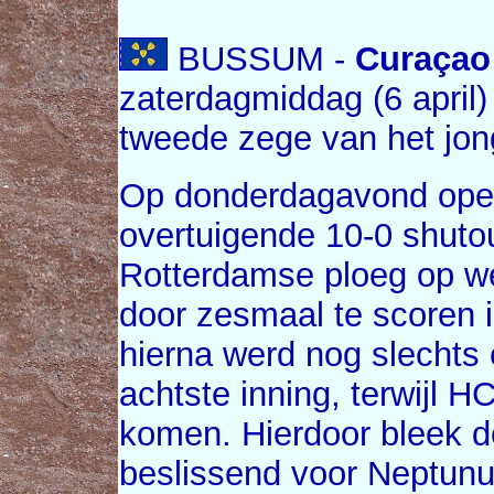
BUSSUM -
Curaçao
zaterdagmiddag (6 april
tweede zege van het jon
Op donderdagavond ope
overtuigende 10-0 shuto
Rotterdamse ploeg op we
door zesmaal te scoren i
hierna werd nog slechts
achtste inning, terwijl H
komen. Hierdoor bleek de
beslissend voor Neptunus