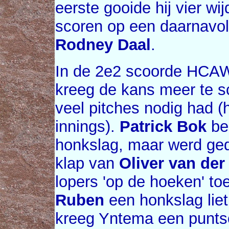
eerste gooide hij vier wi
scoren op een daarnavo
Rodney Daal
.
In de 2e2 scoorde HCAW
kreeg de kans meer te s
veel pitches nodig had (hi
innings).
Patrick Bok
be
honkslag, maar werd ge
klap van
Oliver van der
lopers 'op de hoeken' t
Ruben
een honkslag liet
kreeg Yntema een punts