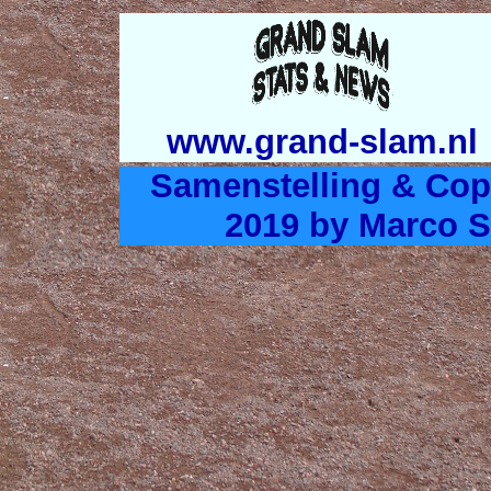
www.grand-slam.nl
Samenstelling & Cop
2019 by Marco S