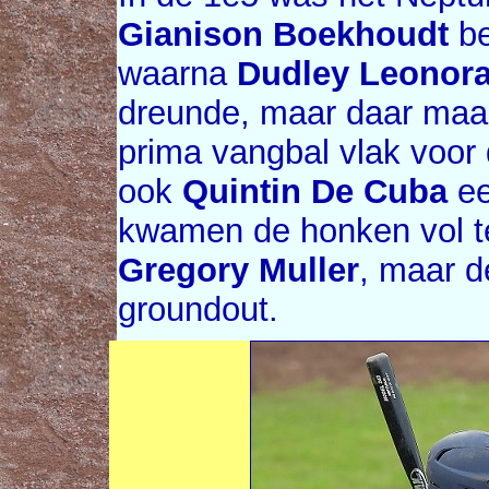
Gianison Boekhoudt
be
waarna
Dudley Leonor
dreunde, maar daar ma
prima vangbal vlak voor
ook
Quintin De Cuba
ee
kwamen de honken vol te
Gregory Muller
, maar d
groundout.