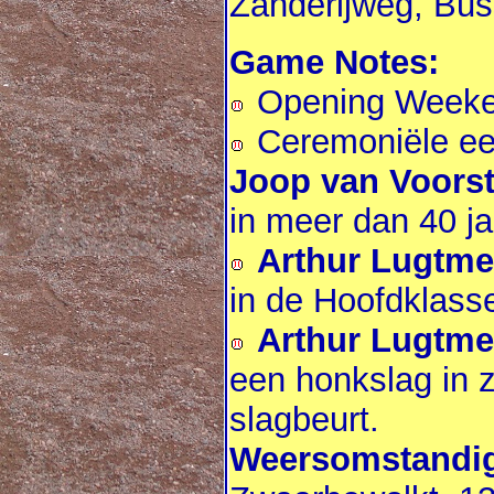
Zanderijweg, Bu
Game Notes:
Opening Weeke
Ceremoniële eer
Joop van Voors
in meer dan 40 ja
Arthur Lugtme
in de Hoofdklass
Arthur Lugtme
een honkslag in z
slagbeurt.
Weersomstandig