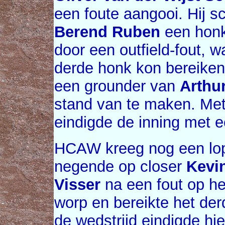
een foute aangooi. Hij 
Berend Ruben
een honk
door een outfield-fout, w
derde honk kon bereiken 
een grounder van
Arthu
stand van te maken. Me
eindigde de inning met e
HCAW kreeg nog een lope
negende op closer
Kevin
Visser
na een fout op he
worp en bereikte het de
de wedstrijd eindigde hi