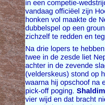
in een competie-wedstri
vandaag officiëel zijn H
honken vol maakte de N
dubbelspel op een grou
zichzelf te redden en t
Na drie lopers te hebben 
twee in de zesde liet N
achter in de zevende sl
(velderskeus) stond op h
waarna hij opschoof na e
pick-off poging.
Shaldim
vier wijd en dat bracht 