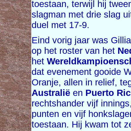
toestaan, terwijl hij twe
slagman met drie slag ui
duel met 17-9.
Eind vorig jaar was Gill
op het roster van het
Ne
het
Wereldkampioensc
dat evenement gooide We
Oranje, allen in relief, t
Australië
en
Puerto Ri
rechtshander vijf innings
punten en vijf honkslag
toestaan. Hij kwam tot z