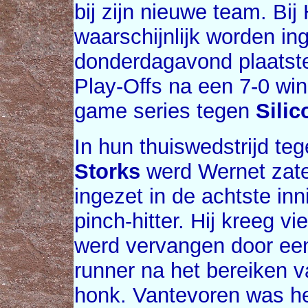
bij zijn nieuwe team. B
waarschijnlijk worden ing
donderdagavond plaatste
Play-Offs na een 7-0 wi
game series tegen
Silic
In hun thuiswedstrijd te
Storks
werd Wernet zat
ingezet in de achtste inn
pinch-hitter. Hij kreeg vi
werd vervangen door een
runner na het bereiken v
honk. Vantevoren was he