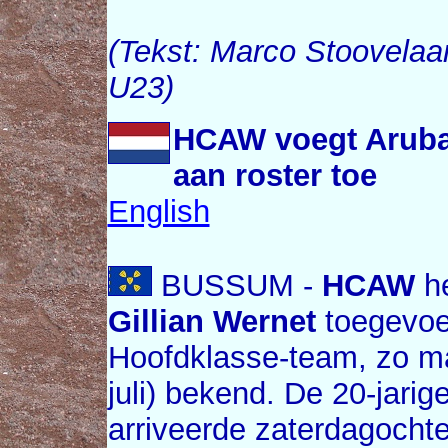
(Tekst: Marco Stoovela
U23)
HCAW voegt Arubaa
aan roster toe
English
BUSSUM -
HCAW
he
Gillian Wernet
toegevoeg
Hoofdklasse-team, zo ma
juli) bekend. De 20-jari
arriveerde zaterdagocht