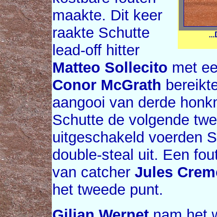
maakte. Dit keer
raakte Schutte
..
lead-off hitter
Matteo Sollecito
met ee
Conor McGrath
bereikte
aangooi van derde hon
Schutte de volgende tw
uitgeschakeld voerden S
double-steal uit. Een fo
van catcher
Jules Crem
het tweede punt.
Gilian Wernet
nam het w