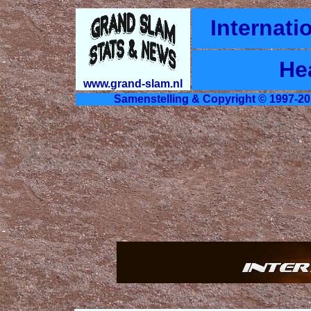
Internati
He
www.grand-slam.nl
Samenstelling & Copyright © 1997-20