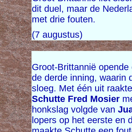
dit duel, maar de Nederl
met drie fouten.
(7 augustus)
Groot-Brittannië opende 
de derde inning, waarin
sloeg. Met één uit raakt
Schutte
Fred Mosier
me
honkslag volgde van
Jua
lopers op het eerste en 
maakte Schutte een foute