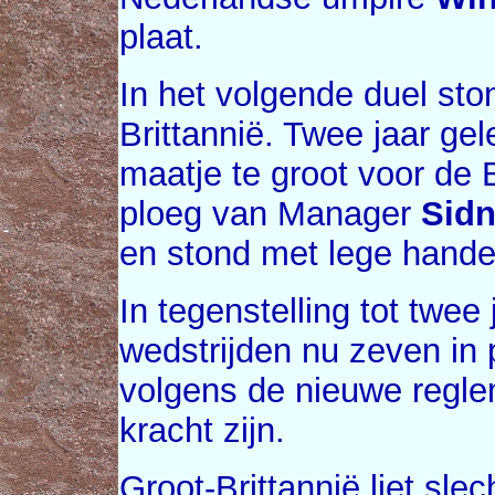
plaat.
In het volgende duel st
Brittannië. Twee jaar g
maatje te groot voor de B
ploeg van Manager
Sidn
en stond met lege handen
In tegenstelling tot twee
wedstrijden nu zeven in 
volgens de nieuwe reglem
kracht zijn.
Groot-Brittannië liet sle