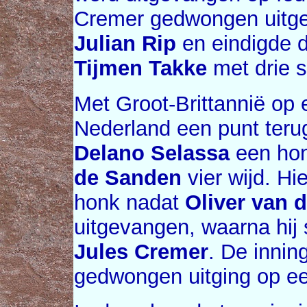
Cremer gedwongen uitge
Julian Rip
en eindigde d
Tijmen Takke
met drie s
Met Groot-Brittannië op
Nederland een punt terug
Delano Selassa
een hon
de Sanden
vier wijd. Hi
honk nadat
Oliver van d
uitgevangen, waarna hij
Jules Cremer
. De innin
gedwongen uitging op e