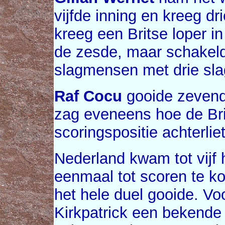
vijfde inning en kreeg dr
kreeg een Britse loper in
de zesde, maar schakel
slagmensen met drie slag
Raf Cocu
gooide zevende
zag eveneens hoe de Brit
scoringspositie achterlie
Nederland kwam tot vijf 
eenmaal tot scoren te 
het hele duel gooide. V
Kirkpatrick een bekende 