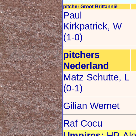
pitcher Groot-Brittannië
Paul
Kirkpatrick, W
(1-0)
pitchers
Nederland
Matz Schutte, L
(0-1)
Gilian Wernet
Raf Cocu
Umpires:
HP-Ales