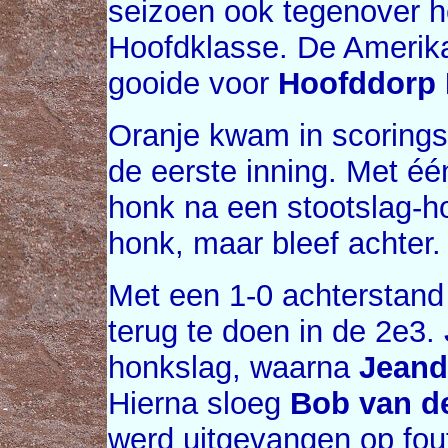
seizoen ook tegenover 
Hoofdklasse. De Amerika
gooide voor
Hoofddorp 
Oranje kwam in scoringsp
de eerste inning. Met é
honk na een stootslag-h
honk, maar bleef achter.
Met een 1-0 achterstand
terug te doen in de 2e3.
honkslag, waarna
Jeand
Hierna sloeg
Bob van d
werd uitgevangen op fou