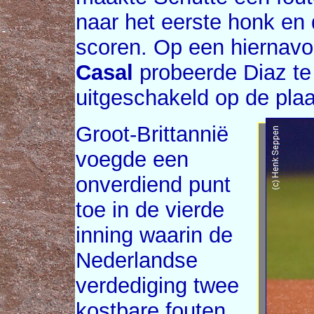
naar het eerste honk en d
scoren. Op een hiernav
Casal
probeerde Diaz te 
uitgeschakeld op de plaa
Groot-Brittannië
voegde een
onverdiend punt
toe in de vierde
inning waarin de
Nederlandse
verdediging twee
kostbare fouten