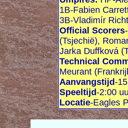
1B-Fabien Carrett
3B-Vladimír Richt
Official Scorers
(Tsjechië), Roma
Jarka Duffková (T
Technical Comm
Meurant (Frankrij
Aanvangstijd
-15
Speeltijd
-2:00 uu
Locatie
-Eagles P