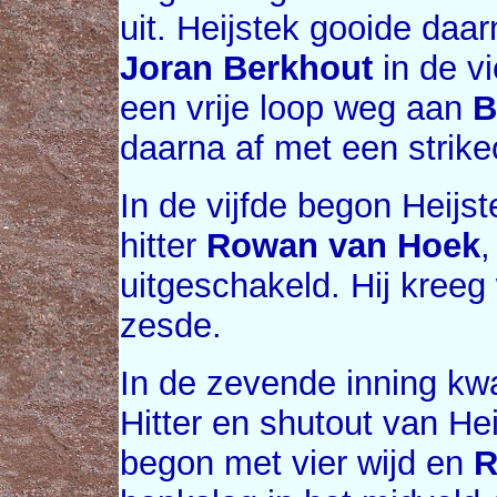
uit. Heijstek gooide daarn
Joran Berkhout
in de vi
een vrije loop weg aan
B
daarna af met een strike
In de vijfde begon Heijst
hitter
Rowan van Hoek
,
uitgeschakeld. Hij kreeg 
zesde.
In de zevende inning kw
Hitter en shutout van He
begon met vier wijd en
R