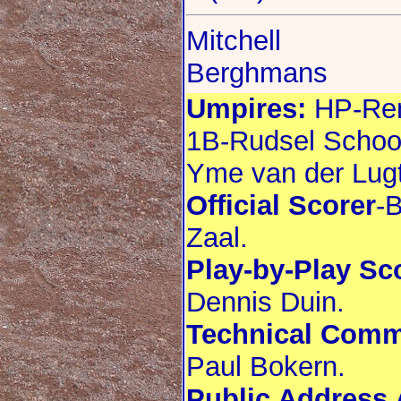
Mitchell
Berghmans
Umpires:
HP-Ren
1B-Rudsel Schoo
Yme van der Lugt
Official Scorer
-B
Zaal.
Play-by-Play Sc
Dennis Duin.
Technical Comm
Paul Bokern.
Public Address