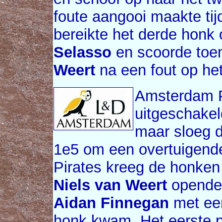
foute aangooi maakte tij
bereikte het derde honk
Selasso
en scoorde toe
Weert
na een fout op he
Amsterdam Pi
uitgeschakel
maar sloeg d
1e5 om een overtuigend
Pirates kreeg de honken
Niels van Weert
openden
Aidan Finnegan
met een
honk kwam. Het eerste p