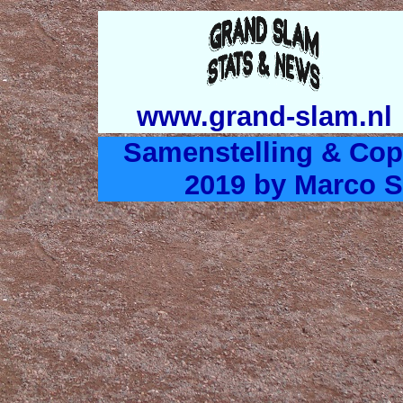
www.grand-slam.nl
Samenstelling & Cop
2019 by Marco S