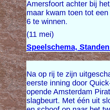
Amersfoort achter bij het
maar kwam toen tot een r
6 te winnen.
(11 mei)
Speelschema, Standen 
Na op rij te zijn uitgesch
eerste inning door Quick
opende Amsterdam Pirat
slagbeurt. Met één uit s
en schoof op naar het t