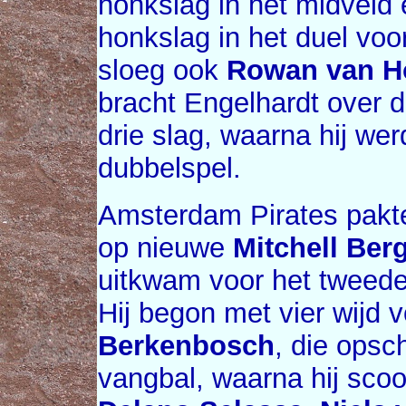
honkslag in het midveld
honkslag in het duel voo
sloeg ook
Rowan van H
bracht Engelhardt over d
drie slag, waarna hij we
dubbelspel.
Amsterdam Pirates pakte
op nieuwe
Mitchell Be
uitkwam voor het tweed
Hij begon met vier wijd v
Berkenbosch
, die opsc
vangbal, waarna hij sco