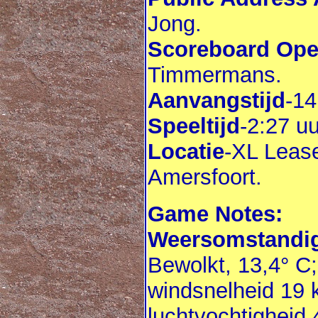
Jong.
Scoreboard Ope
Timmermans.
Aanvangstijd
-14
Speeltijd
-2:27 uu
Locatie
-XL Lease
Amersfoort.
Game Notes:
Weersomstandig
Bewolkt, 13,4° C;
windsnelheid 19 
luchtvochtigheid