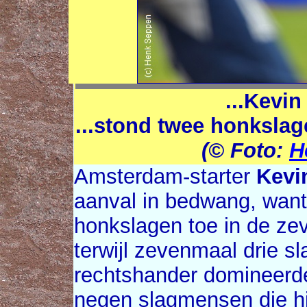
...Kevin 
...stond twee honkslage
(© Foto:
H
Amsterdam-starter
Kevi
aanval in bedwang, want 
honkslagen toe in de zev
terwijl zevenmaal drie sl
rechtshander domineerde
negen slagmensen die hij