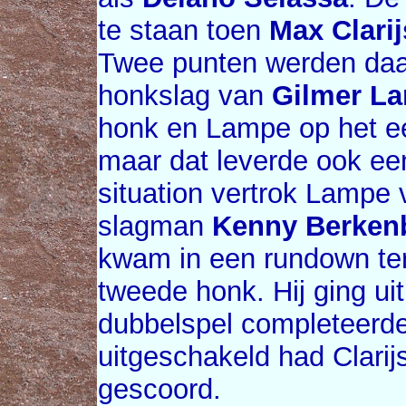
te staan toen
Max Clarij
Twee punten werden daa
honkslag van
Gilmer L
honk en Lampe op het ee
maar dat leverde ook een
situation vertrok Lampe v
slagman
Kenny Berken
kwam in een rundown ter
tweede honk. Hij ging uit
dubbelspel completeerde
uitgeschakeld had Clarijs
gescoord.