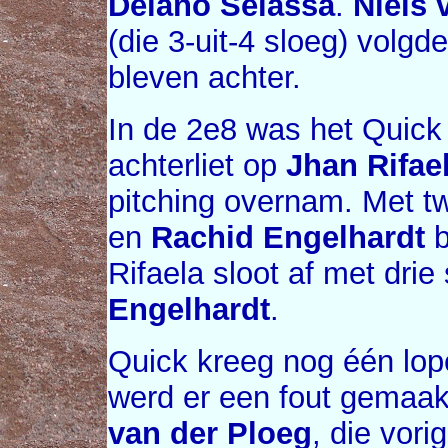
Delano Selassa
.
Niels 
(die 3-uit-4 sloeg) volg
bleven achter.
In de 2e8 was het Quick
achterliet op
Jhan Rifae
pitching overnam. Met t
en
Rachid Engelhardt
b
Rifaela sloot af met drie
Engelhardt
.
Quick kreeg nog één lop
werd er een fout gemaa
van der Ploeg
, die vori