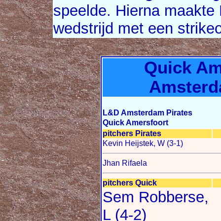
speelde. Hierna maakte 
wedstrijd met een strikeo
Quick Am
Amsterda
L&D Amsterdam Pirates
Quick Amersfoort
pitchers Pirates
Kevin Heijstek, W (3-1)
Jhan Rifaela
pitchers Quick
Sem Robberse,
L (4-2)