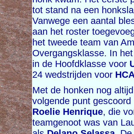
tot stand na een honksl
Vanwege een aantal bles
aan het roster toegevoegd
het tweede team van Ams
Overgangsklasse. In het 
in de Hoofdklasse voor
24 wedstrijden voor
HC
Met de honken nog altijd
volgende punt gescoord
Roelie Henrique
, die v
teamgenoot was van Lau
als
Delano Selassa
. De