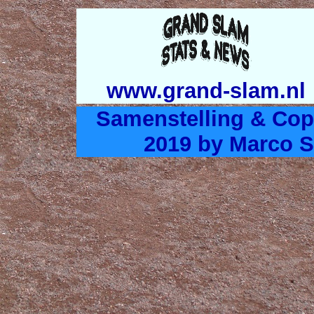
www.grand-slam.nl
Samenstelling & Cop
2019 by Marco S