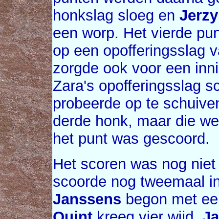
honkslag sloeg en
Jerzy
een worp. Het vierde pun
op een opofferingsslag 
zorgde ook voor een inni
Zara's opofferingsslag 
probeerde op te schuive
derde honk, maar die we
het punt was gescoord.
Het scoren was nog niet
scoorde nog tweemaal in
Janssens
begon met een 
Quint
kreeg vier wijd.
J