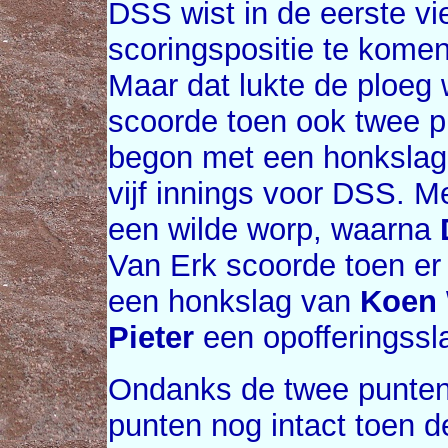
DSS wist in de eerste vie
scoringspositie te kome
Maar dat lukte de ploeg w
scoorde toen ook twee 
begon met een honkslag,
vijf innings voor DSS. M
een wilde worp, waarna
Van Erk scoorde toen er 
een honkslag van
Koen
Pieter
een opofferingssl
Ondanks de twee punten 
punten nog intact toen 