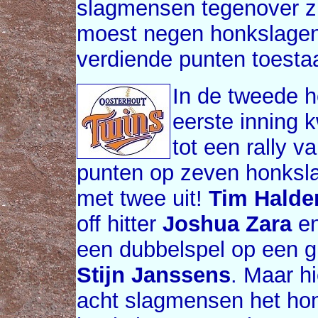
slagmensen tegenover z
moest negen honkslagen
verdiende punten toesta
In de tweede h
eerste inning
tot een rally v
punten op zeven honksla
met twee uit!
Tim Hald
off hitter
Joshua Zara
en
een dubbelspel op een 
Stijn Janssens
. Maar h
acht slagmensen het ho