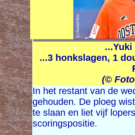
...Yuki
...3 honkslagen, 1 do
(© Fot
In het restant van de we
gehouden. De ploeg wist
te slaan en liet vijf lope
scoringspositie.