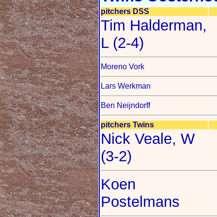
pitchers DSS
Tim Halderman,
L (2-4)
Moreno Vork
Lars Werkman
Ben Neijndorff
pitchers Twins
Nick Veale, W
(3-2)
Koen
Postelmans