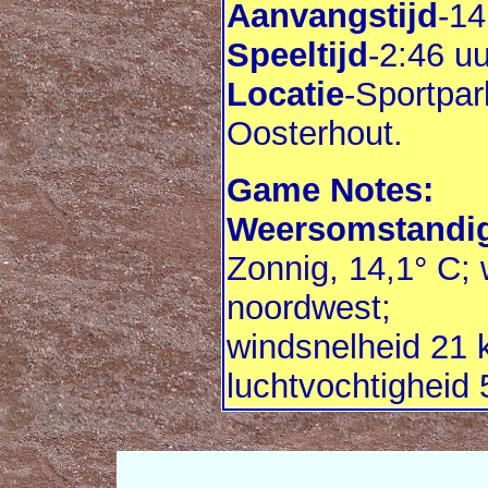
Aanvangstijd
-14
Speeltijd
-2:46 uu
Locatie
-Sportpar
Oosterhout.
Game Notes:
Weersomstandig
Zonnig, 14,1° C; 
noordwest;
windsnelheid 21 
luchtvochtigheid