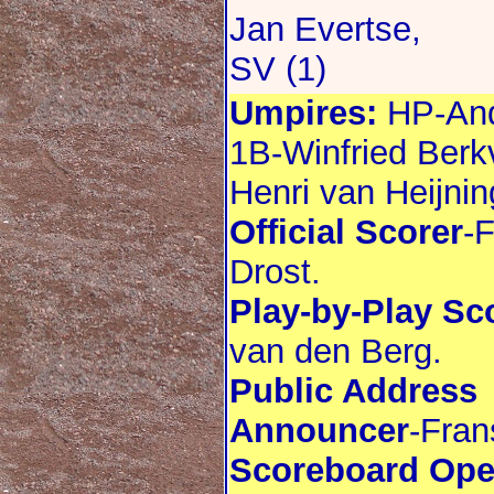
Jan Evertse,
SV (1)
Umpires:
HP-And
1B-Winfried Berk
Henri van Heijnin
Official Scorer
-
Drost.
Play-by-Play Sc
van den Berg.
Public Address
Announcer
-Fran
Scoreboard Ope