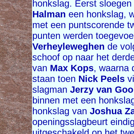
honkslag. Eerst sloege
Halman
een honkslag, 
met een puntscorende t
punten werden toegevo
Verheyleweghen
de vol
schoof op naar het derd
van
Max Kops
, waarna 
staan toen
Nick Peels
vi
slagman
Jerzy van Goo
binnen met een honkslag
honkslag van
Joshua Z
openingsslagbeurt eind
uitgeschakeld op het tw