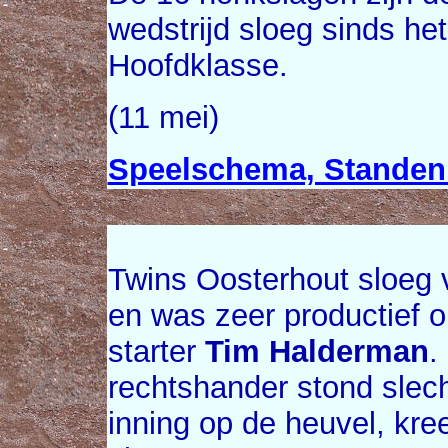
wedstrijd sloeg sinds he
Hoofdklasse.
(11 mei)
Speelschema, Standen 
Twins Oosterhout sloeg 
en was zeer productief 
starter
Tim Halderman
.
rechtshander stond slech
inning op de heuvel, kre