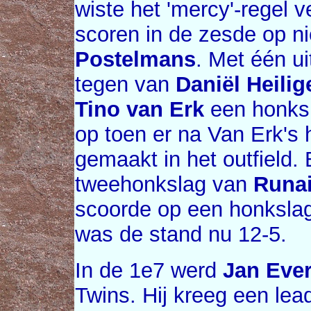
wiste het 'mercy'-regel v
scoren in de zesde op n
Postelmans
. Met één u
tegen van
Daniël Heilig
Tino van Erk
een honksl
op toen er na Van Erk's 
gemaakt in het outfield.
tweehonkslag van
Runa
scoorde op een honksla
was de stand nu 12-5.
In de 1e7 werd
Jan Ever
Twins. Hij kreeg een lea