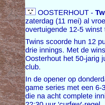
OOSTERHOUT -
Tw
zaterdag (11 mei) al vro
overtuigende 12-5 winst
Twins scoorde hun 12 pu
drie innings. Met de wins
Oosterhout het 50-jarig 
club.
In de opener op donder
game series met een 6-3
die na acht complete in
22:30 uur 'curfew'-regel.