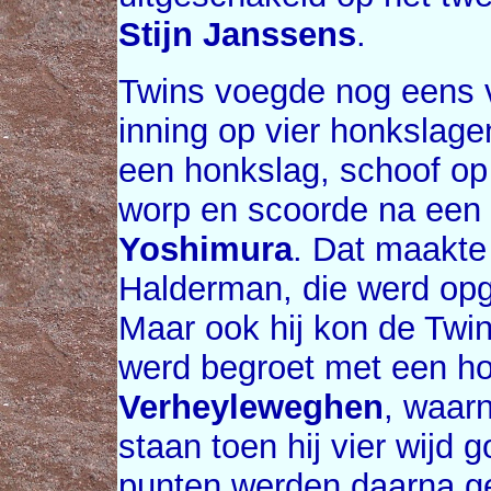
Stijn Janssens
.
Twins voegde nog eens v
inning op vier honkslag
een honkslag, schoof op
worp en scoorde na een
Yoshimura
. Dat maakte
Halderman, die werd op
Maar ook hij kon de Twin
werd begroet met een h
Verheyleweghen
, waar
staan toen hij vier wijd 
punten werden daarna g