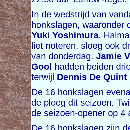
In de wedstrijd van van
honkslagen, waaronder 
Yuki Yoshimura
. Halma
liet noteren, sloeg ook d
van donderdag.
Jamie 
Gool
hadden beiden drie
terwijl
Dennis De Quint
De 16 honkslagen evena
de ploeg dit seizoen. Tw
de seizoen-opener op 4 
De 16 honkslagen zijn d