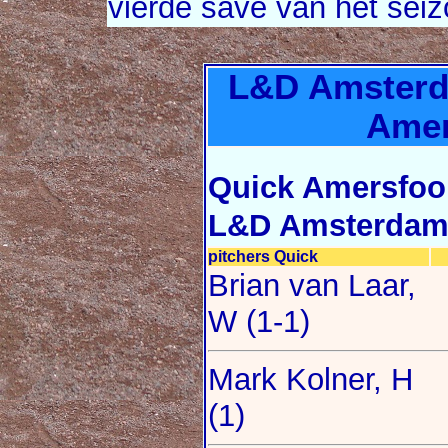
vierde save van het seiz
L&D Amsterda
Amer
Quick Amersfoo
L&D Amsterdam 
pitchers Quick
Brian van Laar,
W (1-1)
Mark Kolner, H
(1)