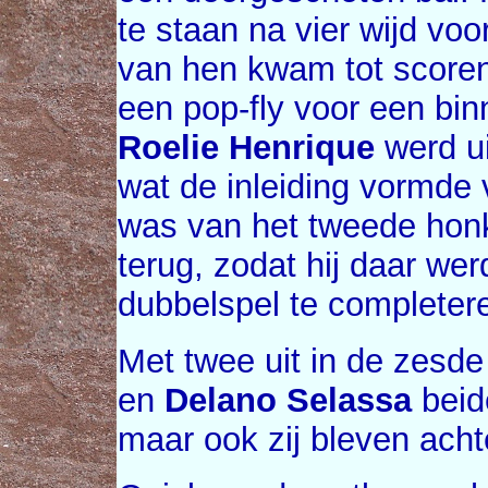
te staan na vier wijd voo
van hen kwam tot scoren
een pop-fly voor een bi
Roelie Henrique
werd ui
wat de inleiding vormde
was van het tweede honk
terug, zodat hij daar we
dubbelspel te completer
Met twee uit in de zesd
en
Delano Selassa
beid
maar ook zij bleven acht