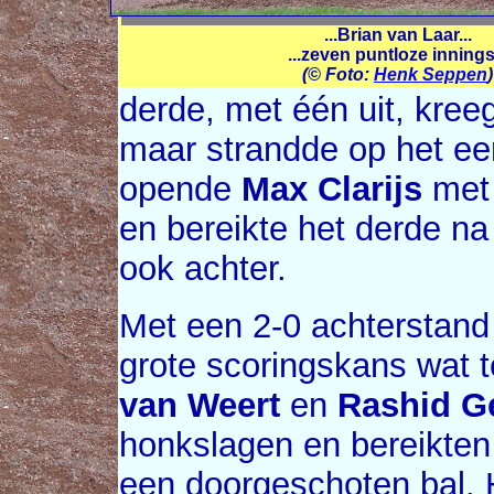
...Brian van Laar...
...zeven puntloze innings.
(© Foto:
Henk Seppen
)
derde, met één uit, kree
maar strandde op het eer
opende
Max Clarijs
met 
en bereikte het derde na
ook achter.
Met een 2-0 achterstand
grote scoringskans wat t
van Weert
en
Rashid G
honkslagen en bereikten
een doorgeschoten bal.