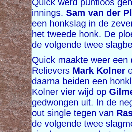
Quick werd puntloos geho
innings.
Sam van der P
een honkslag in de zeve
het tweede honk. De ploe
de volgende twee slagbe
Quick maakte weer een d
Relievers
Mark Kolner
daarna beiden een honkl
Kolner vier wijd op
Gilm
gedwongen uit. In de ne
out single tegen van
Ras
de volgende twee slagme