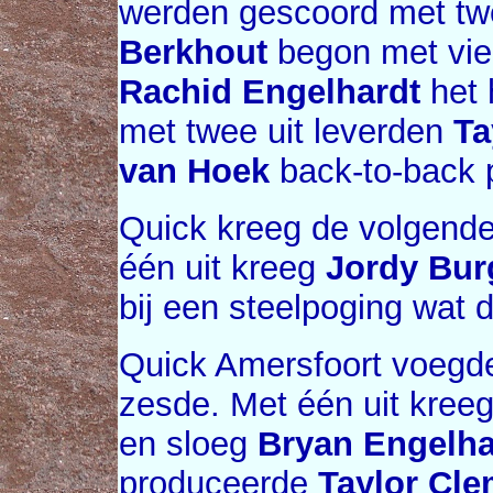
werden gescoord met tw
Berkhout
begon met vier
Rachid Engelhardt
het 
met twee uit leverden
Ta
van Hoek
back-to-back 
Quick kreeg de volgende 
één uit kreeg
Jordy Bur
bij een steelpoging wat d
Quick Amersfoort voegde
zesde. Met één uit kree
en sloeg
Bryan Engelha
produceerde
Taylor Cle