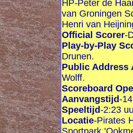
HP-Peter de Haa
van Groningen Sc
Henri van Heijnin
Official Scorer
-
Play-by-Play Sc
Drunen.
Public Address
Wolff.
Scoreboard Ope
Aanvangstijd
-14
Speeltijd
-2:23 uu
Locatie
-Pirates 
Sportpark 'Ookm