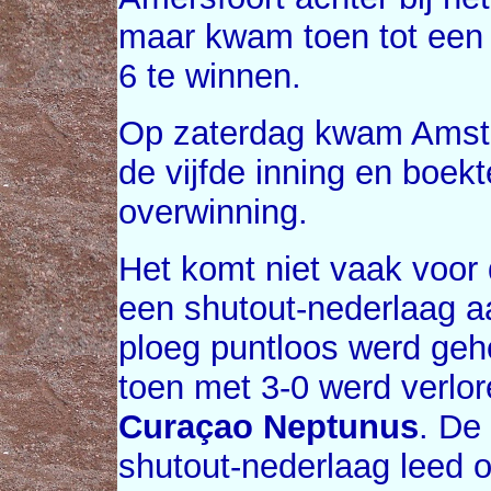
maar kwam toen tot een r
6 te winnen.
Op zaterdag kwam Amster
de vijfde inning en boek
overwinning.
Het komt niet vaak voor
een shutout-nederlaag aa
ploeg puntloos werd geho
toen met 3-0 werd verlore
Curaçao Neptunus
. De
shutout-nederlaag leed 