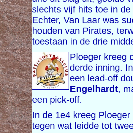
slechts vijf hits toe in d
Echter, Van Laar was su
houden van Pirates, terw
toestaan in de drie midde
Ploeger kreeg dr
derde inning. I
een lead-off d
Engelhardt
, m
een pick-off.
In de 1e4 kreeg Ploeger
tegen wat leidde tot twe