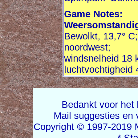
Game Notes:
Weersomstandig
Bewolkt, 13,7° C;
noordwest;
windsnelheid 18 
luchtvochtigheid
Bedankt voor het 
Mail suggesties en
Copyright © 1997-2019 
* St