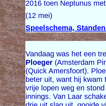
2016 toen Neptunus met
(12 mei)
Speelschema, Standen 
Vandaag was het een tre
Ploeger
(Amsterdam Pir
(Quick Amersfoort). Ploe
beter uit, want hij kwam t
vrije lopen weg en stond
innings. Van Laar schak
drie uit slag uit, gooide 