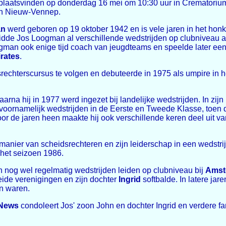
l plaatsvinden op donderdag 16 mei om 10:30 uur in Crematoriu
n Nieuw-Vennep.
an
werd geboren op 19 oktober 1942 en is vele jaren in het hon
 leidde Jos Loogman al verschillende wedstrijden op clubniveau a
gman ook enige tijd coach van jeugdteams en speelde later ee
rates
.
dsrechterscursus te volgen en debuteerde in 1975 als umpire in h
na hij in 1977 werd ingezet bij landelijke wedstrijden. In zijn
oornamelijk wedstrijden in de Eerste en Tweede Klasse, toen 
r de jaren heen maakte hij ook verschillende keren deel uit va
nier van scheidsrechteren en zijn leiderschap in een wedstrij
 het seizoen 1986.
 nog wel regelmatig wedstrijden leiden op clubniveau bij
Amst
ide verenigingen en zijn dochter
Ingrid
softbalde. In latere ja
en waren.
 News
condoleert Jos' zoon John en dochter Ingrid en verdere fam