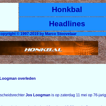
Honkbal
Headlines
opyright © 1997-2019 by Marco Stoovelaar
 Loogman overleden
cheidsrechter
Jos Loogman
is op zaterdag 11 mei op 76-jari