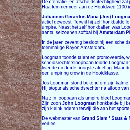
De crematie- en afscheidsplechtigheid za
Haarlemmermeer aan de Hoofdweg 1100 i
Johannes Gerardus Maria (Jos) Loogm
actief geweest. Terwijl hij zelf honkbalde
umpire. Naast het zelf honkballen was Loo
aantal seizoenen softbal bij
Amsterdam Pi
In de jaren zeventig besloot hij een schei
toenmalige Rayon Amsterdam.
Loogman toonde talent en promoveerde, waar
scheidsrechtersloopbaan leidde Loogman v
tweede en derde hoogste afdeling. Maar doo
een umpiring crew in de Hoofdklasse.
Jos Loogman stond bekend om zijn kalme ma
Hij stopte als scheidsrechter na afloop van
Na zijn loopbaan als umpire bleef Loogman
Zijn zoon
John Loogman
honkbalde bij be
zijn kleinkinderen terwijl die aan het sport
De webmaster van
Grand Slam * Stats &
verlies.