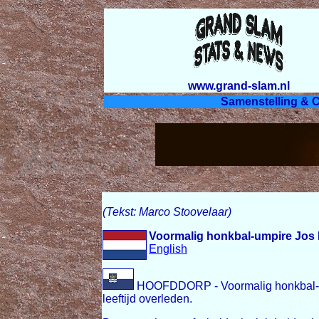
www.grand-slam.nl
Samenstelling & C
(Tekst: Marco Stoovelaar)
Voormalig honkbal-umpire Jos
English
HOOFDDORP - Voormalig honkbal-s
leeftijd overleden.