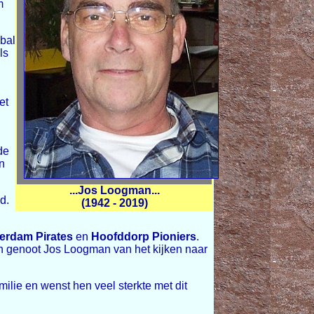
m
kbal
ls
n
et
de
n
...Jos Loogman...
d.
(1942 - 2019)
erdam Pirates
en
Hoofddorp Pioniers
.
ren genoot Jos Loogman van het kijken naar
ilie en wenst hen veel sterkte met dit