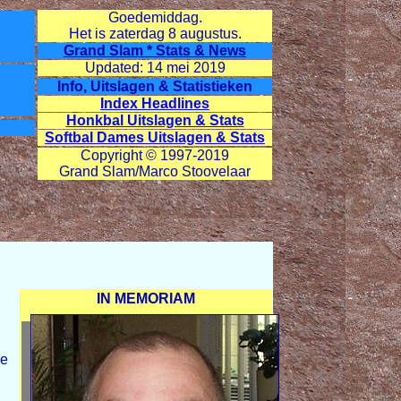
Goedemiddag.
Het is zaterdag
8 augustus.
Grand Slam * Stats & News
Updated: 14 mei 2019
Info, Uitslagen & Statistieken
Index Headlines
Honkbal Uitslagen & Stats
Softbal Dames Uitslagen & Stats
Copyright © 1997-2019
Grand Slam/Marco Stoovelaar
IN MEMORIAM
ge