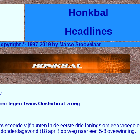
Honkbal
Headlines
opyright © 1997-2019 by Marco Stoovelaar
)
ener tegen Twins Oosterhout vroeg
rs
scoorde vijf punten in de eerste drie innings om een vroege
donderdagavond (18 april) op weg naar een 5-3 overwinning.