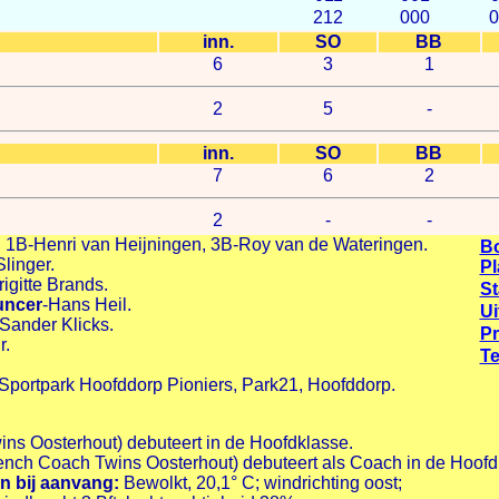
212
000
inn.
SO
BB
6
3
1
2
5
-
inn.
SO
BB
7
6
2
2
-
-
1B-Henri van Heijningen, 3B-Roy van de Wateringen.
B
Slinger.
Pl
rigitte Brands.
S
uncer
-Hans Heil.
Ui
-Sander Klicks.
P
r.
Te
Sportpark Hoofddorp Pioniers, Park21, Hoofddorp.
ins Oosterhout) debuteert in de Hoofdklasse.
nch Coach Twins Oosterhout) debuteert als Coach in de Hoofd
 bij aanvang:
Bewolkt, 20,1° C; windrichting oost;