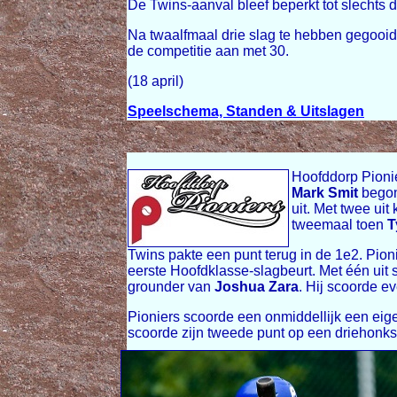
De Twins-aanval bleef beperkt tot slechts 
Na twaalfmaal drie slag te hebben gegooid i
de competitie aan met 30.
(18 april)
Speelschema, Standen & Uitslagen
Hoofddorp Pionie
Mark Smit
begon
uit. Met twee ui
tweemaal toen
T
Twins pakte een punt terug in de 1e2. Pioni
eerste Hoofdklasse-slagbeurt. Met één uit 
grounder van
Joshua Zara
. Hij scoorde e
Pioniers scoorde een onmiddellijk een eige
scoorde zijn tweede punt op een driehonk