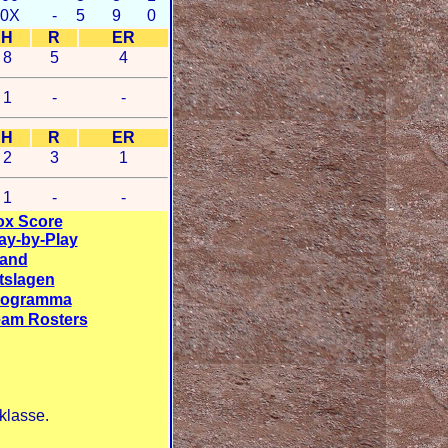
00X
-
5
9
0
H
R
ER
8
5
4
1
-
-
H
R
ER
2
3
1
1
-
-
ox Score
ay-by-Play
tand
tslagen
rogramma
am Rosters
klasse.