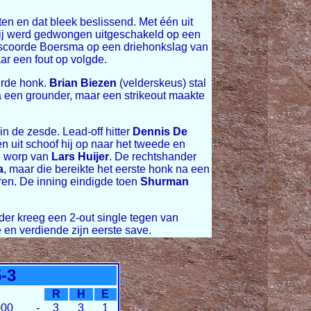
en en dat bleek beslissend. Met één uit
ij werd gedwongen uitgeschakeld op een
r scoorde Boersma op een driehonkslag van
aar een fout op volgde.
erde honk.
Brian Biezen
(velderskeus) stal
a een grounder, maar een strikeout maakte
in de zesde. Lead-off hitter
Dennis De
 uit schoof hij op naar het tweede en
e worp van
Lars Huijer
. De rechtshander
a
, maar die bereikte het eerste honk na een
en. De inning eindigde toen
Shurman
der kreeg een 2-out single tegen van
e en verdiende zijn eerste save.
-3
R
H
E
000
-
3
3
1