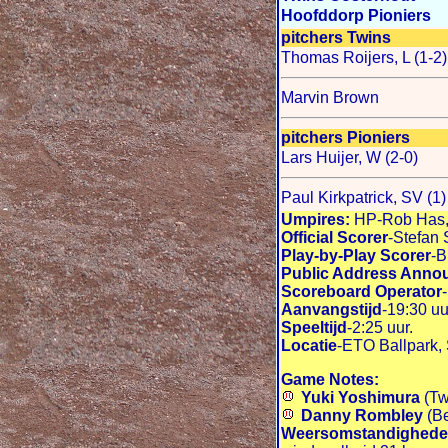
Hoofddorp Pioniers
pitchers Twins
Thomas Roijers, L (1-2)
Marvin Brown
pitchers Pioniers
Lars Huijer, W (2-0)
Paul Kirkpatrick, SV (1)
Umpires:
HP-Rob Has, 
Official Scorer
-Stefan 
Play-by-Play Scorer
-B
Public Address Anno
Scoreboard Operator
Aanvangstijd
-19:30 uu
Speeltijd
-2:25 uur.
Locatie
-ETO Ballpark, 
Game Notes:
Yuki Yoshimura
(Tw
Danny Rombley
(Be
Weersomstandigheden