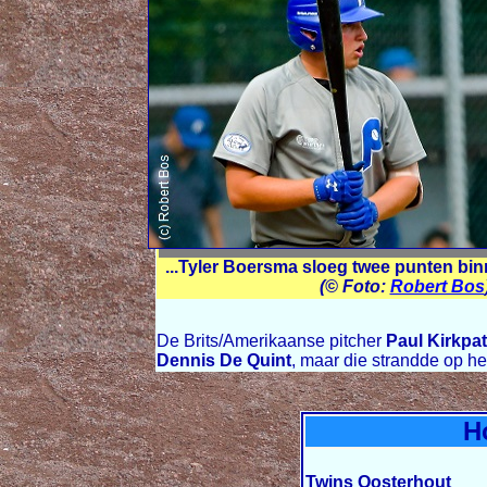
...Tyler Boersma sloeg twee punten binn
(© Foto:
Robert Bos
De Brits/Amerikaanse pitcher
Paul Kirkpat
Dennis De Quint
, maar die strandde op he
H
Twins Oosterhout