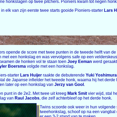
drie honkslagen op twee pitchers. Pioniers kwam tot negen hon
n elk van zijn eerste twee starts gooide Pioniers-starter
Lars H
rs opende de score met twee punten in de tweede helft van de e
 met een honkslag en was vervolgens safe op een velderskeu
t kwamen de honken vol te staan toen
Joey Eeman
werd geraakt
yler Boersma
volgde met een honkslag.
ers-starter
Lars Huijer
raakte de debuterende
Yuki Yoshimura
stal de Japanse infielder het tweede honk, waarna hij het derde
ven later op een honkslag van
Jerzy van Gool
.
n punt in de 2e2. Met twee uit kreeg
Mark Smit
vier wijd, stal 
slag van
Raul Jacobs
, die zelf achterbleef op het derde honk.
Twins scoorde ook weer in hun volgende 
tweehonkslag, schoof op na een vangbal
er een 3-2 stand van te maken.