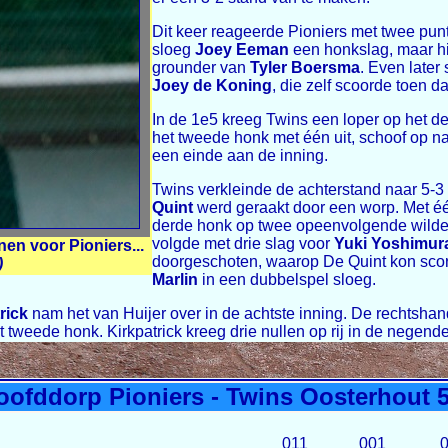
Dit keer reageerde Pioniers met twee punt
sloeg
Joey Eeman
een honkslag, maar h
grounder van
Tyler Boersma
. Even late
Joey de Koning
, die zelf scoorde toen d
In de 1e5 kreeg Twins een loper op het d
het tweede honk met één uit, schoof op n
een einde aan de inning.
Twins verkleinde de achterstand naar 5-3 
Quint
werd geraakt door een worp. Met één
derde honk op twee opeenvolgende wild
volgde met drie slag voor
Yuki Yoshimur
en voor Pioniers...
doorgeschoten, waarop De Quint kon scor
)
Marlin
in een dubbelspel sloeg.
rick
nam het van Huijer over in de achtste inning. De rechtshan
t tweede honk. Kirkpatrick kreeg drie nullen op rij in de negend
oofddorp Pioniers - Twins Oosterhout 5
011
001