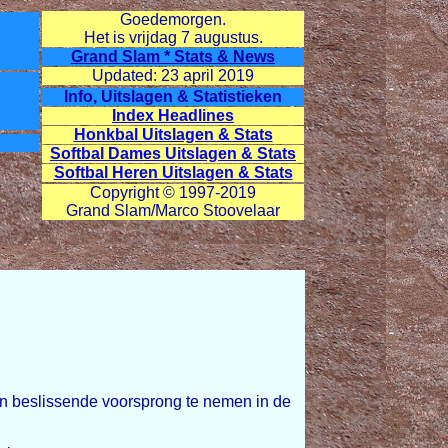
Goedemorgen.
Het is vrijdag
7 augustus.
Grand Slam * Stats & News
Updated: 23 april 2019
Info, Uitslagen & Statistieken
Index Headlines
Honkbal Uitslagen & Stats
Softbal Dames Uitslagen & Stats
Softbal Heren Uitslagen & Stats
Copyright © 1997-2019
Grand Slam/Marco Stoovelaar
 en beslissende voorsprong te nemen in de