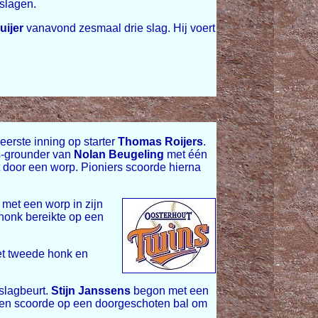
kslagen.
uijer
vanavond zesmaal drie slag. Hij voert
erste inning op starter
Thomas Roijers
.
s-grounder van
Nolan Beugeling
met één
 door een worp. Pioniers scoorde hierna
met een worp in zijn
 honk bereikte op een
het tweede honk en
slagbeurt.
Stijn Janssens
begon met een
 en scoorde op een doorgeschoten bal om