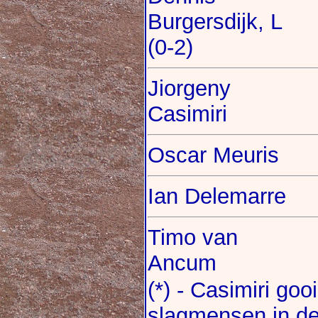
Burgersdijk, L
(0-2)
Jiorgeny
Casimiri
Oscar Meuris
Ian Delemarre
Timo van
Ancum
(*) - Casimiri go
slagmensen in de