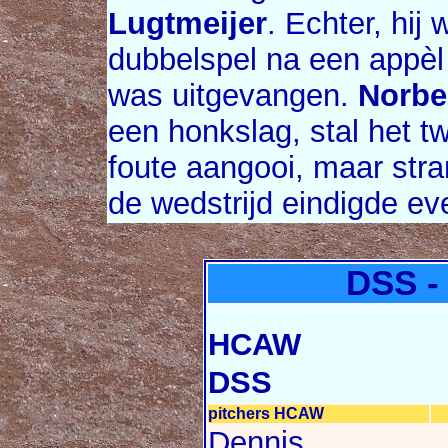
Lugtmeijer
. Echter, hij
dubbelspel na een appèl
was uitgevangen.
Norbe
een honkslag, stal het 
foute aangooi, maar str
de wedstrijd eindigde eve
DSS -
HCAW
DSS
pitchers HCAW
Dennis