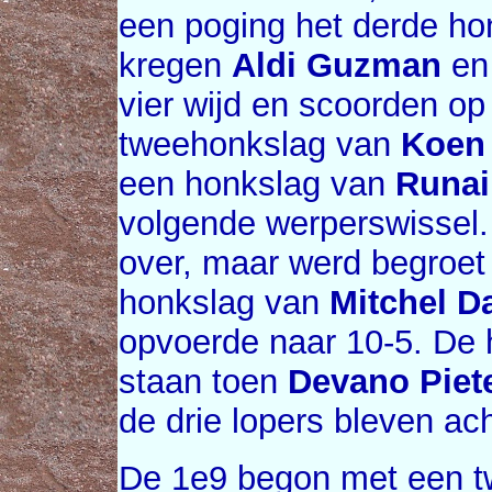
een poging het derde hon
kregen
Aldi Guzman
e
vier wijd en scoorden o
tweehonkslag van
Koen
een honkslag van
Runai
volgende werperswissel
over, maar werd begroet
honkslag van
Mitchel D
opvoerde naar 10-5. De
staan toen
Devano Piet
de drie lopers bleven ach
De 1e9 begon met een 