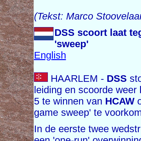
(Tekst: Marco Stoovelaa
DSS scoort laat 
'sweep'
English
HAARLEM -
DSS
sto
leiding en scoorde weer 
5 te winnen van
HCAW
o
game sweep' te voorko
In de eerste twee weds
een 'one-run' overwinnin