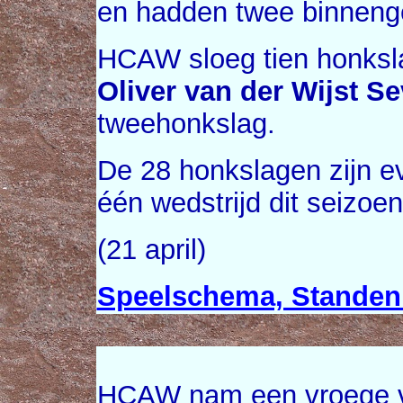
en hadden twee binneng
HCAW sloeg tien honksl
Oliver van der Wijst S
tweehonkslag.
De 28 honkslagen zijn e
één wedstrijd dit seizo
(21 april)
Speelschema, Standen 
HCAW nam een vroege v