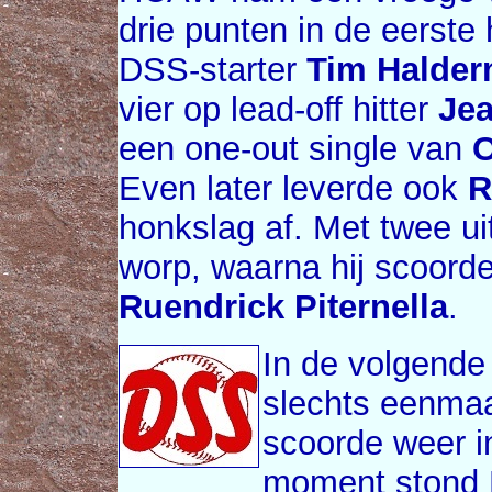
drie punten in de eerste 
DSS-starter
Tim Halde
vier op lead-off hitter
Je
een one-out single van
O
Even later leverde ook
R
honkslag af. Met twee ui
worp, waarna hij scoord
Ruendrick Piternella
.
In de volgende
slechts eenmaal
scoorde weer i
moment stond 