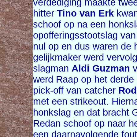
verdediging maakte twee
hitter
Tino van Erk
kwam 
schoof op na een honks
opofferingsstootslag va
nul op en dus waren de 
gelijkmaker werd vervol
slagman
Aldi Guzman
v
werd Raap op het derde 
pick-off van catcher
Rod
met een strikeout. Hiern
honkslag en dat bracht 
Redan schoof op naar he
een daarnavolgende fout