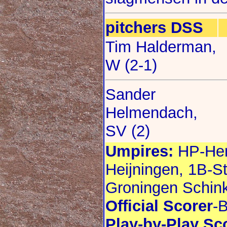
pitchers DSS
Tim Halderman,
W (2-1)
Sander
Helmendach,
SV (2)
Umpires:
HP-Hen
Heijningen, 1B-S
Groningen Schink
Official Scorer
-B
Play-by-Play Sc