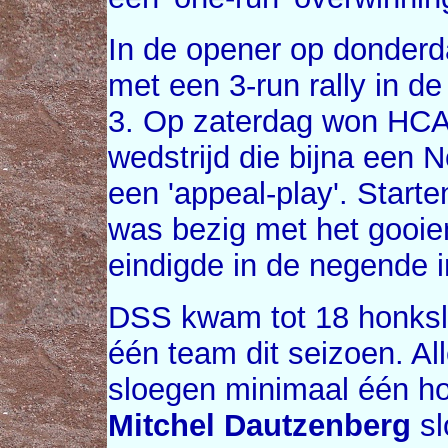
In de opener op donder
met een 3-run rally in d
3. Op zaterdag won HCA
wedstrijd die bijna een 
een 'appeal-play'. Start
was bezig met het gooie
eindigde in de negende i
DSS kwam tot 18 honksla
één team dit seizoen. Al
sloegen minimaal één h
Mitchel Dautzenberg
sl