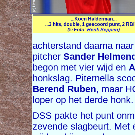
...Koen Halderman...
...3 hits, double, 1 gescoord punt, 2 RBI'
(© Foto:
Henk Seppen
)
achterstand daarna naar
pitcher
Sander Helmen
begon met vier wijd en
A
honkslag. Piternella sco
Berend Ruben
, maar H
loper op het derde honk.
DSS pakte het punt onmid
zevende slagbeurt. Met 