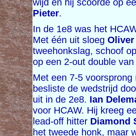
wijd en hij scoorde op e
Pieter
.
In de 1e8 was het HCAW
Met één uit sloeg
Oliver
tweehonkslag, schoof op
op een 2-out double va
Met een 7-5 voorsprong
besliste de wedstrijd do
uit in de 2e8.
Ian Delem
voor HCAW. Hij kreeg een
lead-off hitter
Diamond S
het tweede honk, maar w