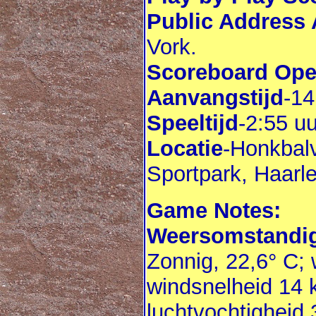
Public Address
Vork.
Scoreboard Ope
Aanvangstijd
-14
Speeltijd
-2:55 uu
Locatie
-Honkbal
Sportpark, Haarl
Game Notes:
Weersomstandig
Zonnig, 22,6° C; 
windsnelheid 14 
luchtvochtigheid