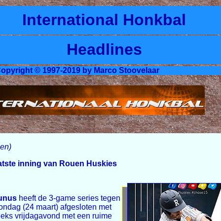
International Honkbal
Headlines
opyright © 1997-2019 by Marco Stoovelaar
pen)
aatste inning van Rouen Huskies
unus
heeft de 3-game series tegen
ondag (24 maart) afgesloten met
eks vrijdagavond met een ruime