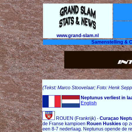
www.grand-slam.nl
Samenstelling & C
(Tekst: Marco Stoovelaar; Foto: Henk Sep
Neptunus verliest in l
English
ROUEN (Frankrijk) -
Curaçao Nept
de Franse kampioen
Rouen Huskies
op z
een 8-7 nederlaag. Neptunus opende de re