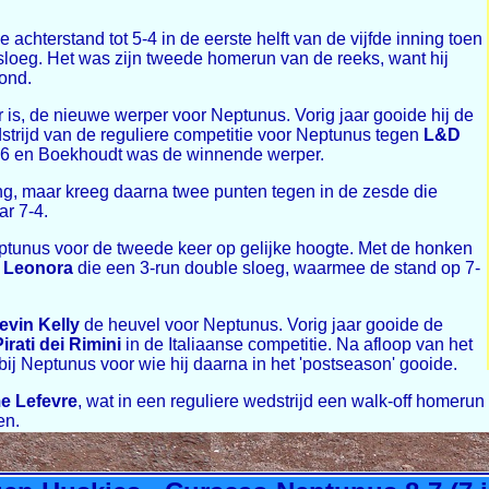
achterstand tot 5-4 in de eerste helft van de vijfde inning toen
loeg. Het was zijn tweede homerun van de reeks, want hij
vond.
 is, de nieuwe werper voor Neptunus. Vorig jaar gooide hij de
dstrijd van de reguliere competitie voor Neptunus tegen
L&D
-6 en Boekhoudt was de winnende werper.
ng, maar kreeg daarna twee punten tegen in de zesde die
r 7-4.
tunus voor de tweede keer op gelijke hoogte. Met de honken
 Leonora
die een 3-run double sloeg, waarmee de stand op 7-
evin Kelly
de heuvel voor Neptunus. Vorig jaar gooide de
irati dei Rimini
in de Italiaanse competitie. Na afloop van het
bij Neptunus voor wie hij daarna in het 'postseason' gooide.
e Lefevre
, wat in een reguliere wedstrijd een walk-off homerun 
en.