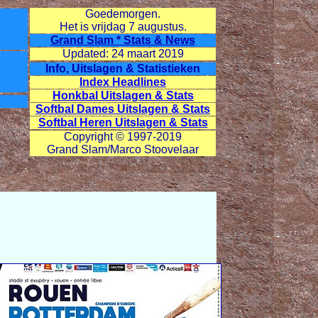
Goedemorgen.
Het is vrijdag
7 augustus.
Grand Slam * Stats & News
Updated: 24 maart 2019
Info, Uitslagen & Statistieken
Index Headlines
Honkbal Uitslagen & Stats
Softbal Dames Uitslagen & Stats
Softbal Heren Uitslagen & Stats
Copyright © 1997-2019
Grand Slam/Marco Stoovelaar