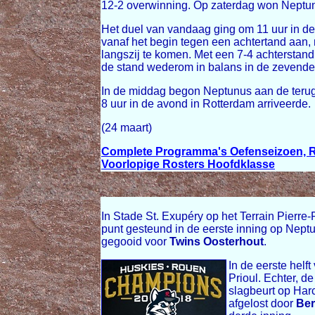
12-2 overwinning. Op zaterdag won Neptun
Het duel van vandaag ging om 11 uur in de
vanaf het begin tegen een achtertand aan, 
langszij te komen. Met een 7-4 achterstan
de stand wederom in balans in de zevende 
In de middag begon Neptunus aan de terug
8 uur in de avond in Rotterdam arriveerde.
(24 maart)
Complete Programma's Oefenseizoen, R
Voorlopige Rosters Hoofdklasse
In Stade St. Exupéry op het Terrain Pierr
punt gesteund in de eerste inning op Nept
gegooid voor
Twins Oosterhout
.
In de eerste helf
Prioul. Echter, 
slagbeurt op Har
afgelost door
Ber