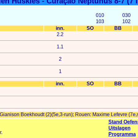
en Huskies - Curaçao Neptunus 8-7 (7 i
010
030
103
102
inn.
SO
BB
2.2
1.1
2
1
inn.
SO
BB
ianison Boekhoudt (2)(5e,3-run); Rouen: Maxime Lefevre (7e,s
Stand Oefen
Uitslagen
r.
Programma