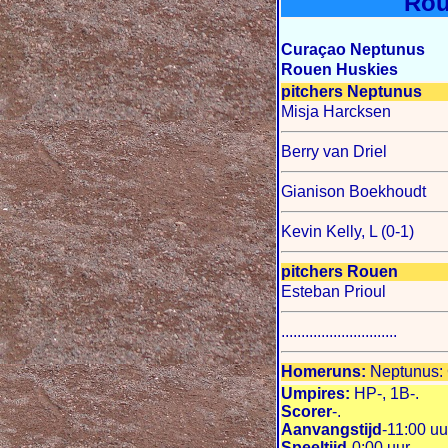
Rou
Curaçao Neptunus
Rouen Huskies
pitchers Neptunus
Misja Harcksen
Berry van Driel
Gianison Boekhoudt
Kevin Kelly, L (0-1)
pitchers Rouen
Esteban Prioul
.............................
Homeruns:
Neptunus: G
Umpires:
HP-, 1B-.
Scorer
-.
Aanvangstijd
-11:00 uu
Speeltijd
-0:00 uur.