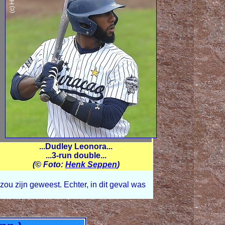
...Dudley Leonora...
...3-run double...
(© Foto:
Henk Seppen
)
zou zijn geweest. Echter, in dit geval was