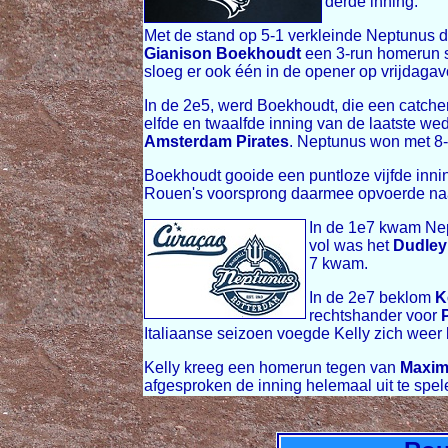
derde inning.
Met de stand op 5-1 verkleinde Neptunus de 
Gianison Boekhoudt
een 3-run homerun s
sloeg er ook één in de opener op vrijdaga
In de 2e5, werd Boekhoudt, die een catcher
elfde en twaalfde inning van de laatste we
Amsterdam Pirates
. Neptunus won met 8
Boekhoudt gooide een puntloze vijfde inni
Rouen's voorsprong daarmee opvoerde naa
In de 1e7 kwam Nep
vol was het
Dudley
7 kwam.
In de 2e7 beklom
K
rechtshander voor
P
Italiaanse seizoen voegde Kelly zich weer 
Kelly kreeg een homerun tegen van
Maxim
afgesproken de inning helemaal uit te spel