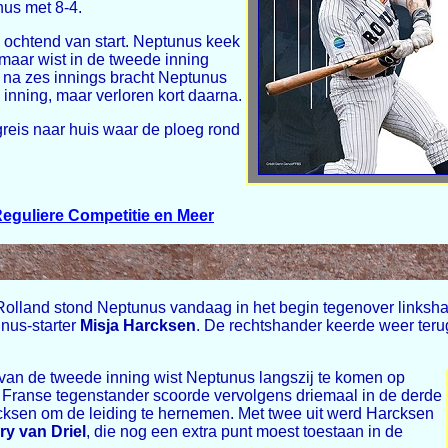
us met 8-4.
 ochtend van start. Neptunus keek
maar wist in de tweede inning
d na zes innings bracht Neptunus
inning, maar verloren kort daarna.
reis naar huis waar de ploeg rond
eguliere Competitie en Meer
e-Rolland stond Neptunus vandaag in het begin tegenover links
unus-starter
Misja Harcksen
. De rechtshander keerde weer teru
t van de tweede inning wist Neptunus langszij te komen op
de Franse tegenstander scoorde vervolgens driemaal in de derde
cksen om de leiding te hernemen. Met twee uit werd Harcksen
ry van Driel
, die nog een extra punt moest toestaan in de