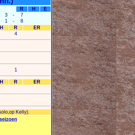
nn.)
R
H
E
3
-
7
1
-
8
H
R
ER
4
1
H
R
ER
olo,op Kelly).
seizoen