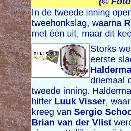
(© Fot
In de tweede inning op
tweehonkslag, waarna
R
met één uit, maar dit ke
Storks wer
eerste sla
Halderm
driemaal 
tweede inning. Halderman
hitter
Luuk Visser
, waar
kreeg van
Sergio Scho
Brian van der Vlist
werd