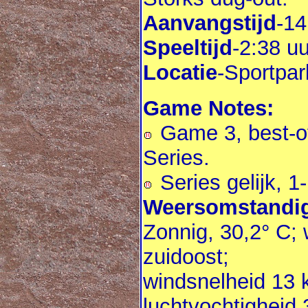
Aanvangstijd
-14
Speeltijd
-2:38 uu
Locatie
-Sportpar
Game Notes:
Game 3, best-of
Series.
Series gelijk, 1-
Weersomstandig
Zonnig, 30,2° C; 
zuidoost;
windsnelheid 13 
luchtvochtigheid