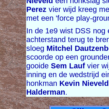
Nieveld
een honkslag sl
Perez
vier wijd kreeg me
met een 'force play-grou
In de 1e9 wist DSS nog 
achterstand terug te bre
sloeg
Mitchel Dautzenb
scoorde op een grounde
gooide
Sem Lauf
vier w
inning en de wedstrijd e
honkman
Kevin Nieveld
Halderman
.