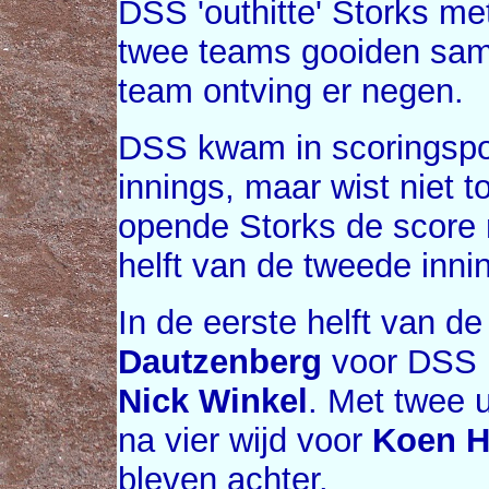
DSS 'outhitte' Storks me
twee teams gooiden samen
team ontving er negen.
DSS kwam in scoringsposi
innings, maar wist niet 
opende Storks de score 
helft van de tweede inni
In de eerste helft van d
Dautzenberg
voor DSS m
Nick Winkel
. Met twee u
na vier wijd voor
Koen H
bleven achter.