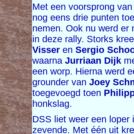
Met een voorsprong van 
nog eens drie punten to
nemen. Ook nu werd er 
in deze rally. Storks kr
Visser
en
Sergio Scho
waarna
Jurriaan Dijk
met
een worp. Hierna werd e
grounder van
Joey Sch
toegevoegd toen
Philip
honkslag.
DSS liet weer een loper i
zevende. Met één uit kr