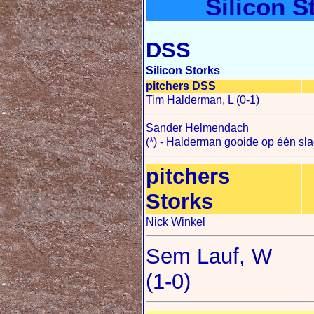
Silicon S
DSS
Silicon Storks
pitchers DSS
Tim Halderman, L (0-1)
Sander Helmendach
(*) - Halderman gooide op één sl
pitchers
Storks
Nick Winkel
Sem Lauf, W
(1-0)