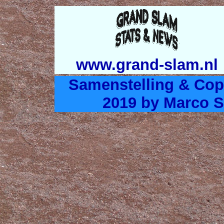
www.grand-slam.nl
Samenstelling & Cop
2019 by Marco S