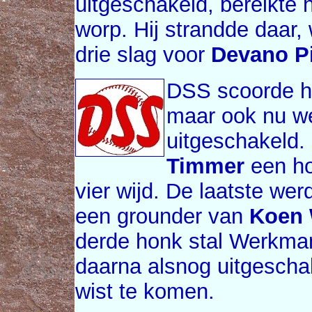
uitgeschakeld, bereikte 
worp. Hij strandde daar,
drie slag voor
Devano Pi
DSS scoorde he
maar ook nu we
uitgeschakeld.
Timmer
een ho
vier wijd. De laatste w
een grounder van
Koen
derde honk stal Werkma
daarna alsnog uitgeschak
wist te komen.