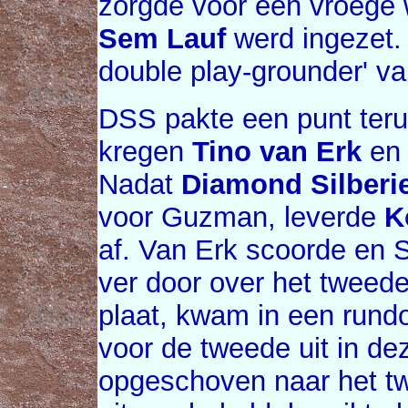
zorgde voor een vroege w
Sem Lauf
werd ingezet. 
double play-grounder' v
DSS pakte een punt terug
kregen
Tino van Erk
e
Nadat
Diamond Silberi
voor Guzman, leverde
K
af. Van Erk scoorde en S
ver door over het tweed
plaat, kwam in een rund
voor de tweede uit in de
opgeschoven naar het twe