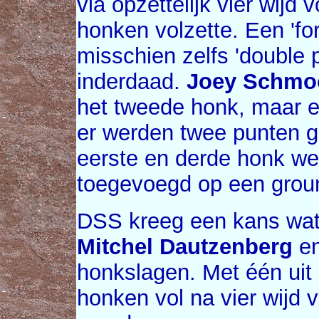
via opzettelijk vier wijd 
honken volzette. Een 'fo
misschien zelfs 'double 
inderdaad.
Joey Schmo
het tweede honk, maar e
er werden twee punten g
eerste en derde honk we
toegevoegd op een grou
DSS kreeg een kans wat 
Mitchel Dautzenberg
e
honkslagen. Met één uit
honken vol na vier wijd 