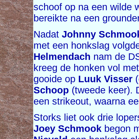
schoof op na een wilde w
bereikte na een grounder
Nadat
Johnny Schmoo
met een honkslag volgd
Helmendach
nam de DSS
kreeg de honken vol met é
gooide op
Luuk Visser
(
Schoop
(tweede keer). 
een strikeout, waarna ee
Storks liet ook drie loper
Joey Schmook
begon me