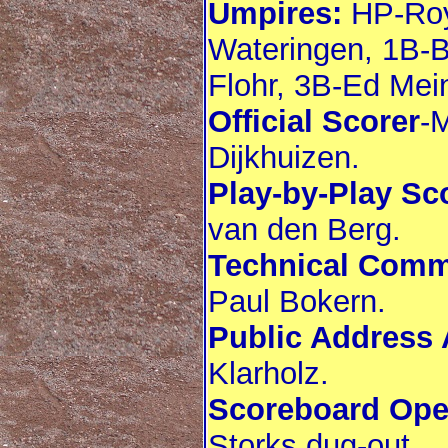
Umpires:
HP-Roy
Wateringen, 1B-
Flohr, 3B-Ed Mei
Official Scorer
-
Dijkhuizen.
Play-by-Play Sc
van den Berg.
Technical Comm
Paul Bokern.
Public Address
Klarholz.
Scoreboard Ope
Storks dug-out.