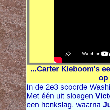
...Carter Kieboom's 
op 
In de 2e3 scoorde Washi
Met één uit sloegen
Vic
een honkslag, waarna
J