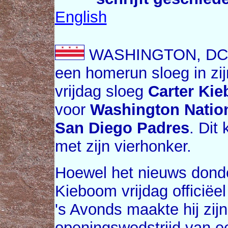
English
WASHINGTON, DC (U
een homerun sloeg in zi
vrijdag sloeg
Carter Ki
voor
Washington Natio
San Diego Padres
. Dit
met zijn vierhonker.
Hoewel het nieuws donde
Kieboom vrijdag officië
's Avonds maakte hij zij
openingswedstrijd van e