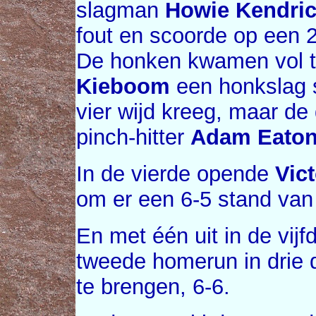
slagman
Howie Kendri
fout en scoorde op een 
De honken kwamen vol t
Kieboom
een honkslag 
vier wijd kreeg, maar de 
pinch-hitter
Adam Eato
In de vierde opende
Vic
om er een 6-5 stand van
En met één uit in de vij
tweede homerun in drie 
te brengen, 6-6.