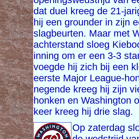
dat duel kreeg de 21-jari
hij een grounder in zijn 
slagbeurten. Maar met 
achterstand sloeg Kiebo
inning om er een 3-3 st
voegde hij zich bij een k
eerste Major League-ho
negende kreeg hij zijn vi
honken en Washington op
keer kreeg hij drie slag.
Op zaterdag slo
de wedstrijd v