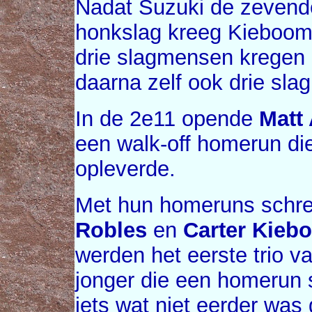
Nadat Suzuki de zeven
honkslag kreeg Kieboom 
drie slagmensen kregen 
daarna zelf ook drie slag
In de 2e11 opende
Matt
een walk-off homerun die
opleverde.
Met hun homeruns schr
Robles
en
Carter Kieb
werden het eerste trio v
jonger die een homerun s
iets wat niet eerder was