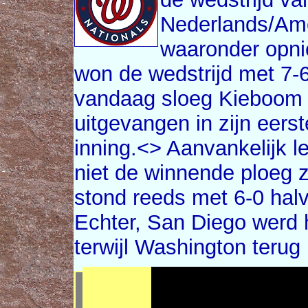
Nederlands/Amer
waaronder opn
won de wedstrijd met 7-6 
vandaag sloeg Kieboom a
uitgevangen in zijn eers
inning.<> Aanvankelijk l
niet de winnende ploeg 
stond reeds met 6-0 hal
Echter, San Diego werd 
terwijl Washington teru