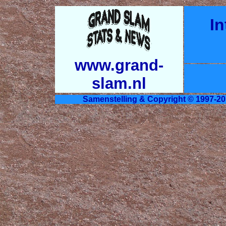
In
www.grand-
slam.nl
Samenstelling & Copyright © 1997-20