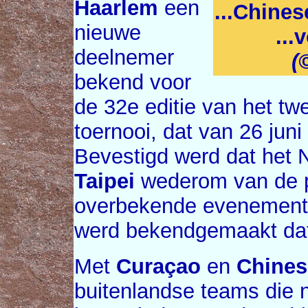
Haarlem
een
...Chines
nieuwe
...
deelnemer
(
bekend voor
de 32e editie van het twe
toernooi, dat van 26 juni 
Bevestigd werd dat het
Taipei
wederom van de par
overbekende evenement.
werd bekendgemaakt da
Met
Curaçao
en
Chines
buitenlandse teams die