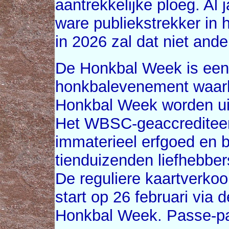
aantrekkelijke ploeg. Al
ware publiekstrekker in 
in 2026 zal dat niet anders
De Honkbal Week is een 
honkbalevenement waarb
Honkbal Week worden ui
Het WBSC-geaccreditee
immaterieel erfgoed en b
tienduizenden liefhebber
De reguliere kaartverk
start op 26 februari via 
Honkbal Week. Passe-part