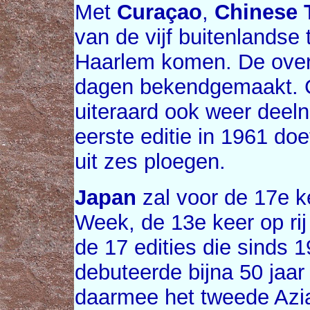
Met
Curaçao
,
Chinese 
van de vijf buitenlandse
Haarlem komen. De ove
dagen bekendgemaakt. 
uiteraard ook weer deeln
eerste editie in 1961 do
uit zes ploegen.
Japan
zal voor de 17e 
Week, de 13e keer op rij
de 17 edities die sinds 
debuteerde bijna 50 jaar
daarmee het tweede Azia