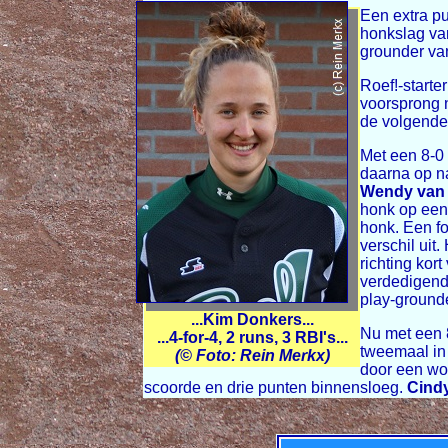
Een extra p
honkslag v
grounder v
Roef!-starte
voorsprong
de volgende 
Met een 8-0
daarna op n
Wendy van 
honk op een
honk. Een f
verschil uit
richting kor
verdedigend
play-grounde
...Kim Donkers...
Nu met een 8
...4-for-4, 2 runs, 3 RBI's...
tweemaal in 
(© Foto: Rein Merkx)
door een wo
scoorde en drie punten binnensloeg.
Cind