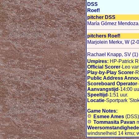
DSS
Roef!
pitcher DSS
María Gómez Mendoza, 
pitchers Roef!
Marjolein Merkx, W (2-0
Rachael Knapp, SV (1)
Umpires:
HP-Patrick R
Official Scorer
-Leo van
Play-by-Play Scorer
-R
Public Address Anno
Scoreboard Operator
Aanvangstijd
-14:00 uu
Speeltijd
-1:51 uur.
Locatie
-Sportpark 'Sto
Game Notes:
Esmee Ames
(DSS) 
Tommasita Pavan
m
Weersomstandigheden
windsnelheid 14 kmu; wi