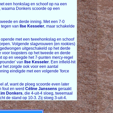
et een honkslag en schoof op na een
, waarna Donkers scoorde op een
tweede en derde inning. Met een 7-0
e tegen van
Ilse Kesseler
, maar schakelde
opende met een tweehonkslag en schoof
orpen. Volgende slagvrouwen (en rookies)
d gedwongen uitgeschakeld op het derde
 voor loopsters op het tweede en derde
t op en veegde het 7-punten mercy-regel
-grounder' van
Ilse Kesseler
. Een infield-hit
 het zorgde ook voor een aantal
inning eindigde met een volgende 'force
el af, want de ploeg scoorde even later
n fout en werd
Céline Janssens
geraakt
im Donkers
, die 4-uit-4 sloeg, tweemaal
ht de stand op 10-3. Zij sloeg 3-uit-4.