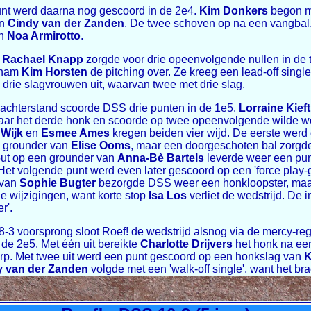
unt werd daarna nog gescoord in de 2e4.
Kim Donkers
begon m
an
Cindy van der Zanden
. De twee schoven op na een vangbal
an
Noa Armirotto
.
r
Rachael Knapp
zorgde voor drie opeenvolgende nullen in de 
 nam
Kim Horsten
de pitching over. Ze kreeg een lead-off singl
drie slagvrouwen uit, waarvan twee met drie slag.
 achterstand scoorde DSS drie punten in de 1e5.
Lorraine Kieft
aar het derde honk en scoorde op twee opeenvolgende wilde w
Wijk
en
Esmee Ames
kregen beiden vier wijd. De eerste wer
 grounder van
Elise Ooms
, maar een doorgeschoten bal zorgde
out op een grounder van
Anna-Bè Bartels
leverde weer een pun
. Het volgende punt werd even later gescoord op een 'force play
t van
Sophie Bugter
bezorgde DSS weer een honkloopster, maar
e wijzigingen, want korte stop
Isa Los
verliet de wedstrijd. De 
r'.
-3 voorsprong sloot Roef! de wedstrijd alsnog via de mercy-reg
de 2e5. Met één uit bereikte
Charlotte Drijvers
het honk na ee
rp. Met twee uit werd een punt gescoord op een honkslag van
K
y van der Zanden
volgde met een 'walk-off single', want het brac