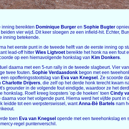
e inning bereikten
Dominique Burger
en
Sophie Bugter
opnieu
eiden vier wijd. Dit keer sloegen ze een infield-hit. Echter, Bu
e inning betekende.
na het eerste punt in de tweede helft van de eerste inning op st
nt lead-off hitter
Wies Ligtvoet
bereikte het honk na een fout 
coorde op een hiernavolgende honkslag van
Kim Donkers
.
 duel daarna met een 5-run rally in de tweede slagbeurt. Vier v
ge twee fouten.
Sophie Verdaasdonk
begon met een tweehonk
 een opofferingsstootslag van
Eva van Knegsel
. Ze scoorde da
n
Charlotte Drijvers
, die zelf op het derde honk terecht kwam n
t
's grounder in de volgende fout eindigde, waardoor ze het der
 honkslag. Roef! kreeg loopsters 'op de hoeken' toen
Cindy v
daarna voor het volgende punt. Hierna werd het vijfde punt in 
ok leidde tot een werpsterswissel, want
Anna-Bè Bartels
nam he
rikeout.
erde toen
Eva van Knegsel
opende met een tweehonkslag en s
 mercy-regel puntenverschil.