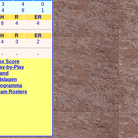
3
4
0
4
8
1
H
R
ER
8
4
4
H
R
ER
4
3
2
-
-
-
ox Score
ay-by-Play
tand
tslagen
rogramma
am Rosters