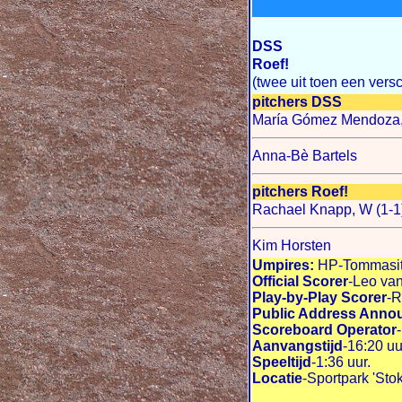
DSS
Roef!
(twee uit toen een versc
pitchers DSS
María Gómez Mendoza, 
Anna-Bè Bartels
pitchers Roef!
Rachael Knapp, W (1-1
Kim Horsten
Umpires:
HP-Tommasita
Official Scorer
-Leo van
Play-by-Play Scorer
-R
Public Address Anno
Scoreboard Operator
Aanvangstijd
-16:20 uu
Speeltijd
-1:36 uur.
Locatie
-Sportpark 'Sto