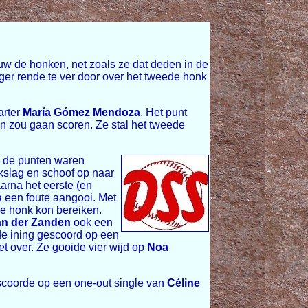
w de honken, net zoals ze dat deden in de
rger rende te ver door over het tweede honk
arter
María Gómez Mendoza
. Het punt
en zou gaan scoren. Ze stal het tweede
an de punten waren
slag en schoof op naar
arna het eerste (en
a een foute aangooi. Met
de honk kon bereiken.
an der Zanden
ook een
de ining gescoord op een
t over. Ze gooide vier wijd op
Noa
coorde op een one-out single van
Céline