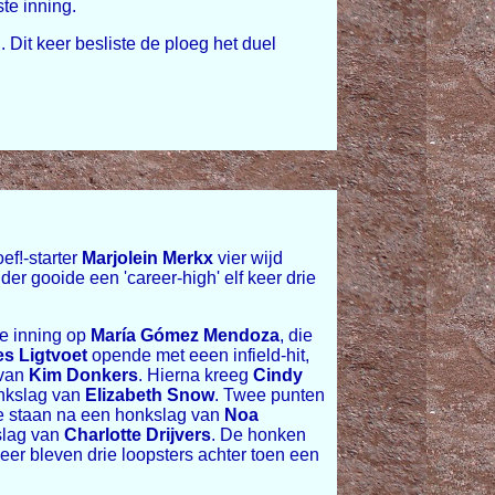
te inning.
 Dit keer besliste de ploeg het duel
ef!-starter
Marjolein Merkx
vier wijd
der gooide een 'career-high' elf keer drie
te inning op
María Gómez Mendoza
, die
s Ligtvoet
opende met eeen infield-hit,
 van
Kim Donkers
. Hierna kreeg
Cindy
onkslag van
Elizabeth Snow
. Twee punten
e staan na een honkslag van
Noa
slag van
Charlotte Drijvers
. De honken
 keer bleven drie loopsters achter toen een