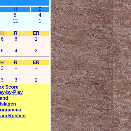
H
E
5
4
12
1
H
R
ER
6
6
1
6
4
2
H
R
ER
2
-
-
3
3
1
ox Score
ay-by-Play
tand
tslagen
rogramma
am Rosters