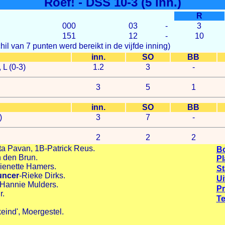
Roef! - DSS 10-3 (5 inn.)
R
000
03
-
3
151
12
-
10
hil van 7 punten werd bereikt in de vijfde inning)
inn.
SO
BB
L (0-3)
1.2
3
-
3
5
1
inn.
SO
BB
)
3
7
-
2
2
2
 Pavan, 1B-Patrick Reus.
B
 den Brun.
Pl
ienette Hamers.
S
uncer
-Rieke Dirks.
Ui
-Hannie Mulders.
P
r.
Te
keind', Moergestel.