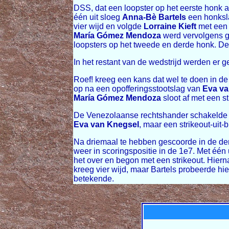
DSS, dat een loopster op het eerste honk a
één uit sloeg
Anna-Bè Bartels
een honksl
vier wijd en volgde
Lorraine Kieft
met een 
María Gómez Mendoza
werd vervolgens ge
loopsters op het tweede en derde honk. De
In het restant van de wedstrijd werden er
Roef! kreeg een kans dat wel te doen in de
op na een opofferingsstootslag van
Eva va
María Gómez Mendoza
sloot af met een st
De Venezolaanse rechtshander schakelde dri
Eva van Knegsel
, maar een strikeout-uit-
Na driemaal te hebben gescoorde in de de
weer in scoringspositie in de 1e7. Met één 
het over en begon met een strikeout. Hiern
kreeg vier wijd, maar Bartels probeerde hi
betekende.