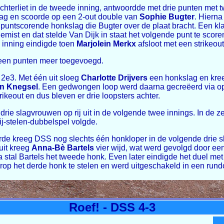
chterliet in de tweede inning, antwoordde met drie punten met t
ag en scoorde op een 2-out double van
Sophie Bugter
. Hiern
puntscorende honkslag die Bugter over de plaat bracht. Een kla
mist en dat stelde Van Dijk in staat het volgende punt te scor
 inning eindigde toen
Marjolein Merkx
afsloot met een strikeout
 geen punten meer toegevoegd.
 2e3. Met één uit sloeg
Charlotte Drijvers
een honkslag en kr
n Knegsel
. Een gedwongen loop werd daarna gecreëerd via opze
rikeout en dus bleven er drie loopsters achter.
e slagvrouwen op rij uit in de volgende twee innings. In de ze
bij-stelen-dubbelspel volgde.
rde kreeg DSS nog slechts één honkloper in de volgende drie
uit kreeg
Anna-Bè Bartels
vier wijd, wat werd gevolgd door ee
a stal Bartels het tweede honk. Even later eindigde het duel met
erop het derde honk te stelen en werd uitgeschakeld in een rund
Roef! - DSS 4-3