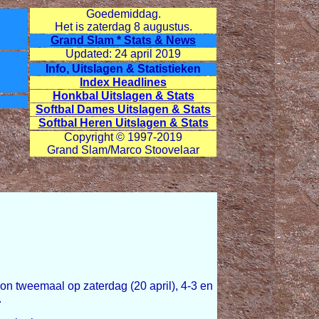
Goedemiddag.
Het is zaterdag
8 augustus.
Grand Slam * Stats & News
Updated: 24 april 2019
Info, Uitslagen & Statistieken
Index Headlines
Honkbal Uitslagen & Stats
Softbal Dames Uitslagen & Stats
Softbal Heren Uitslagen & Stats
Copyright © 1997-2019
Grand Slam/Marco Stoovelaar
on tweemaal op zaterdag (20 april), 4-3 en
.