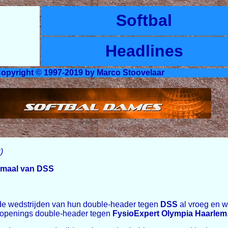
Softbal
Headlines
opyright © 1997-2019 by Marco Stoovelaar
)
eemaal van DSS
de wedstrijden van hun double-header tegen
DSS
al vroeg en w
 openings double-header tegen
FysioExpert Olympia Haarlem