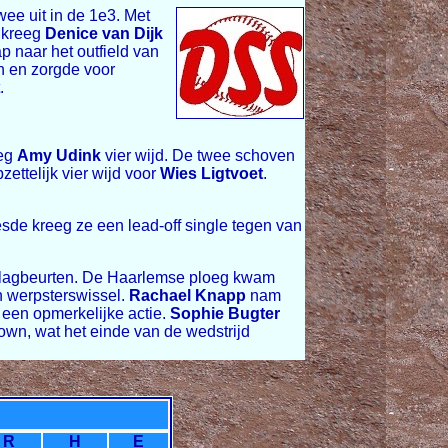
wee uit in de 1e3. Met
a kreeg
Denice van Dijk
p naar het outfield van
en en zorgde voor
.
eeg
Amy Udink
vier wijd. De twee schoven
ttelijk vier wijd voor
Wies Ligtvoet
.
sde kreeg ze een lead-off single tegen van
 slagbeurten. De Haarlemse ploeg kwam
n werpsterswissel.
Rachael Knapp
nam
 een opmerkelijke actie.
Sophie Bugter
own, wat het einde van de wedstrijd
R
H
E