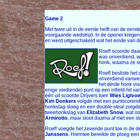
Game 2
Met twee uit in de eerste helft van de eerst
voorgaande wedstrijd. In de opener kregen b
en werd uitgeschakeld wat het einde van d
Roef! scoorde daar
was onverdiend, wa
honk, waarna ze s
Roef! besliste het
onverdiend vanwe
het derde honk via
enige verdiende) punt op een infield-hit va
één uit scoorde Drijvers toen
Wies Ligtvoe
Kim Donkers
volgde met een puntscorende
honkslag sloeg en een double-steal zorgde 
tweehonkslag van
Elizabeth Snow
, wat o
Armirotto
, maar sloot daarna af met een st
Roef! voegde het zevende punt toe in de d
Janssens
. Hiermee bereikte de ploeg een