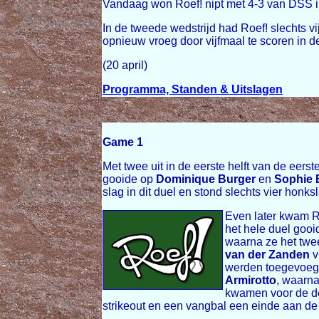
Vandaag won Roef! nipt met 4-3 van DSS in
In de tweede wedstrijd had Roef! slechts vi
opnieuw vroeg door vijfmaal te scoren in d
(20 april)
Programma, Standen & Uitslagen
Game 1
Met twee uit in de eerste helft van de eer
gooide op
Dominique Burger
en
Sophie 
slag in dit duel en stond slechts vier honks
Even later kwam Ro
het hele duel gooi
waarna ze het twe
van der Zanden
v
werden toegevoeg
Armirotto
, waarna
kwamen voor de der
strikeout en een vangbal een einde aan de