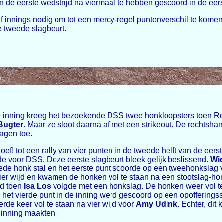
 de eerste wedstrijd na viermaal te hebben gescoord in de eers
jf innings nodig om tot een mercy-regel puntenverschil te komen.
e tweede slagbeurt.
ste inning kreeg het bezoekende DSS twee honkloopsters toen Ro
Bugter
. Maar ze sloot daarna af met een strikeout. De rechtshan
lagen toe.
ef! tot een rally van vier punten in de tweede helft van de eers
de voor DSS. Deze eerste slagbeurt bleek gelijk beslissend.
Wie
ede honk stal en het eerste punt scoorde op een tweehonkslag
ier wijd en kwamen de honken vol te staan na een stootslag-h
d toen
Isa Los
volgde met een honkslag. De honken weer vol t
 het vierde punt in de inning werd gescoord op een opofferings
de keer vol te staan na vier wijd voor
Amy Udink
. Echter, dit
 inning maakten.