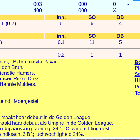
003
000
0
-
400
000
X
-
inn.
SO
BB
L (0-2)
6
6
4
inn.
SO
BB
)
6.1
11
5
0.2
1
1
eus, 1B-Tommasita Pavan.
B
 den Brun.
Pl
ienette Hamers.
S
uncer
-Rieke Dirks.
Ui
-Hannie Mulders.
P
r.
Te
keind', Moergestel.
maakt haar debuut in de Golden League.
aakt haar debuut als Umpire in de Golden League.
 bij aanvang:
Zonnig, 24,5° C; windrichting oost;
ndkracht 3 Bft; luchtvochtigheid 24%.