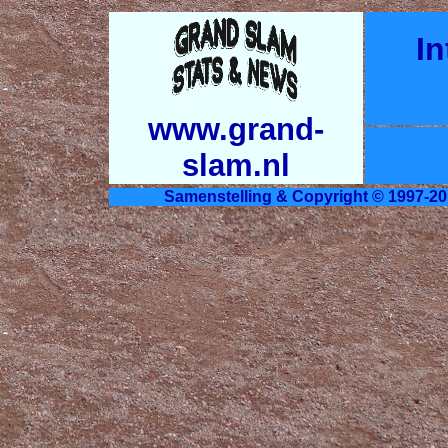
In
www.grand-
slam.nl
Samenstelling & Copyright © 1997-20