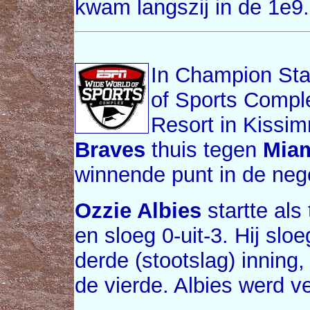
kwam langszij in de 1e9.
In Champion St
of Sports Compl
Resort in Kissi
Braves
thuis tegen
Miam
winnende punt in de neg
Ozzie Albies
startte al
en sloeg 0-uit-3. Hij slo
derde (stootslag) inning,
de vierde. Albies werd v