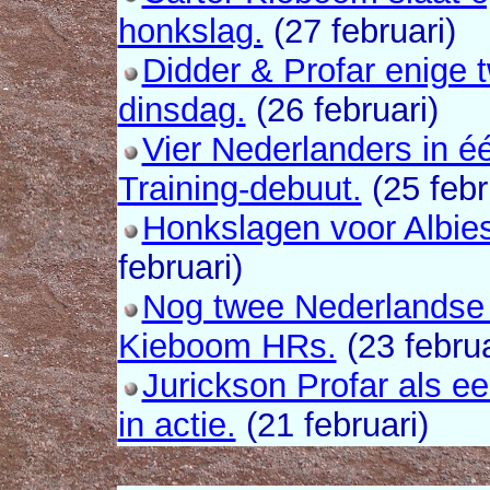
honkslag.
(27 februari)
Didder & Profar enige 
dinsdag.
(26 februari)
Vier Nederlanders in é
Training-debuut.
(25 febr
Honkslagen voor Albie
februari)
Nog twee Nederlandse s
Kieboom HRs.
(23 februa
Jurickson Profar als e
in actie.
(21 februari)