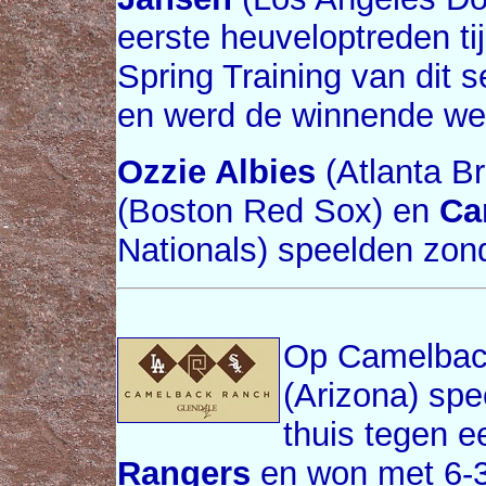
eerste heuveloptreden ti
Spring Training van dit s
en werd de winnende we
Ozzie Albies
(Atlanta B
(Boston Red Sox) en
Ca
Nationals) speelden zon
Op Camelback
(Arizona) sp
thuis tegen e
Rangers
en won met 6-3