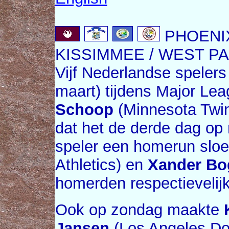
PHOENIX,
KISSIMMEE / WEST PAL
Vijf Nederlandse speler
maart) tijdens Major Lea
Schoop
(Minnesota Twi
dat het de derde dag op 
speler een homerun slo
Athletics) en
Xander Bo
homerden respectievelijk
Ook op zondag maakte
Jansen
(Los Angeles Dod