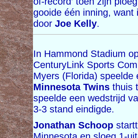
of-record' toen zijn ploe
gooide één inning, want 
door
Joe Kelly
.
In Hammond Stadium op
CenturyLink Sports Comp
Myers (Florida) speelde 
Minnesota Twins
thuis
speelde een wedstrijd v
3-3 stand eindigde.
Jonathan Schoop
start
Minnesota en sloeg 1-ui