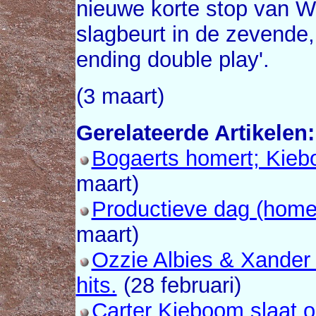
nieuwe korte stop van Wa
slagbeurt in de zevende,
ending double play'.
(3 maart)
Gerelateerde Artikelen:
Bogaerts homert; Kieb
maart)
Productieve dag (homer
maart)
Ozzie Albies & Xander
hits.
(28 februari)
Carter Kieboom slaat o