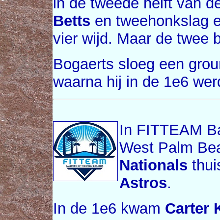
in de tweede helft van d
Betts
en tweehonkslag e
vier wijd. Maar de twee 
Bogaerts sloeg een groun
waarna hij in de 1e6 we
In FITTEAM Ba
West Palm Bea
Nationals
thui
Astros
.
In de 1e6 kwam
Carter