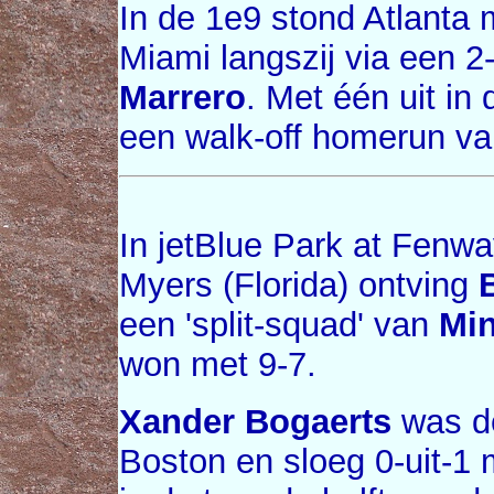
In de 1e9 stond Atlanta
Miami langszij via een 2
Marrero
. Met één uit in
een walk-off homerun v
In jetBlue Park at Fenwa
Myers (Florida) ontving
een 'split-squad' van
Min
won met 9-7.
Xander Bogaerts
was de
Boston en sloeg 0-uit-1 m