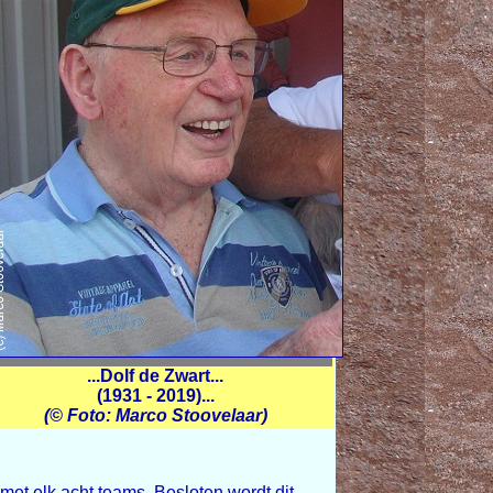
...Dolf de Zwart...
(1931 - 2019)...
(© Foto: Marco Stoovelaar)
met elk acht teams. Besloten wordt dit