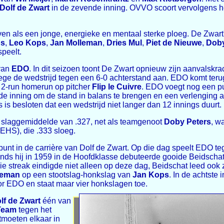
Dolf de Zwart
in de zevende inning. OVVO scoort vervolgens h
ven als een jonge, energieke en mentaal sterke ploeg. De Zwar
ps
,
Leo Kops
,
Jan Molleman
,
Dries Mul
,
Piet de Nieuwe
,
Doby
speelt.
 van
EDO
. In dit seizoen toont De Zwart opnieuw zijn aanvalskr
e de wedstrijd tegen een 6-0 achterstand aan. EDO komt terug t
 2-run homerun op pitcher
Flip le Cuivre
. EDO voegt nog een pu
e inning om de stand in balans te brengen en een verlenging af 
 is besloten dat een wedstrijd niet langer dan 12 innings duurt.
n slaggemiddelde van .327, net als teamgenoot
Doby Peters
, w
EHS), die .333 sloeg.
nt in de carrière van Dolf de Zwart. Op die dag speelt EDO te
inds hij in 1959 in de Hoofdklasse debuteerde gooide Beidschat
ie streak eindigde niet alleen op deze dag, Beidschat leed ook z
leman
op een stootslag-honkslag van
Jan Kops
. In de achtste
r EDO en staat maar vier honkslagen toe.
lf de Zwart
één van
Team
tegen het
tmoeten elkaar in