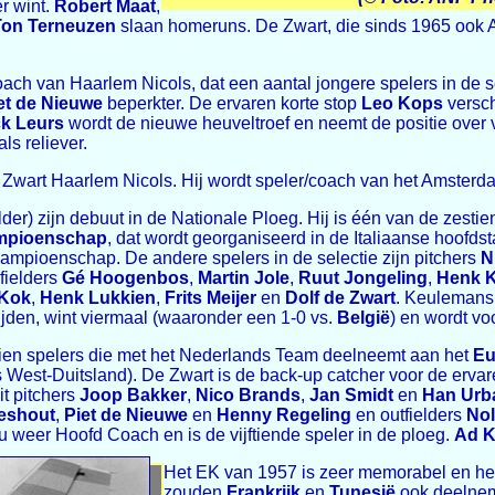
r wint.
Robert Maat
,
Ton Terneuzen
slaan homeruns. De Zwart, die sinds 1965 ook As
ch van Haarlem Nicols, dat een aantal jongere spelers in de s
et de Nieuwe
beperkter. De ervaren korte stop
Leo Kops
versch
ck Leurs
wordt de nieuwe heuveltroef en neemt de positie over
ls reliever.
e Zwart Haarlem Nicols. Hij wordt speler/coach van het Amster
elder) zijn debuut in de Nationale Ploeg. Hij is één van de zesti
mpioenschap
, dat wordt georganiseerd in de Italiaanse hoofds
pioenschap. De andere spelers in de selectie zijn pitchers
N
nfielders
Gé Hoogenbos
,
Martin Jole
,
Ruut Jongeling
,
Henk 
 Kok
,
Henk Lukkien
,
Frits Meijer
en
Dolf de Zwart
. Keulemans
rijden, wint viermaal (waaronder een 1-0 vs.
België
) en wordt vo
rtien spelers die met het Nederlands Team deelneemt aan het
Eu
 West-Duitsland). De Zwart is de back-up catcher voor de erva
it pitchers
Joop Bakker
,
Nico Brands
,
Jan Smidt
en
Han Urb
eshout
,
Piet de Nieuwe
en
Henny Regeling
en outfielders
No
u weer Hoofd Coach en is de vijftiende speler in de ploeg.
Ad K
Het EK van 1957 is zeer memorabel en hee
zouden
Frankrijk
en
Tunesië
ook deelneme