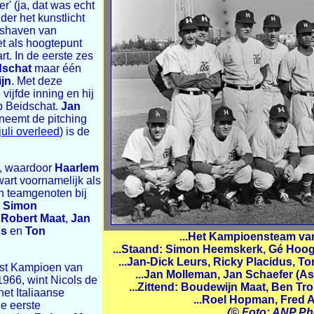
r' (ja, dat was echt
er het kunstlicht
ishaven van
et als hoogtepunt
t. In de eerste zes
dschat
maar één
jn
. Met deze
vijfde inning en hij
op Beidschat.
Jan
neemt de pitching
 juli overleed
) is de
, waardoor
Haarlem
art voornamelijk als
n teamgenoten bij
,
Simon
,
Robert Maat
,
Jan
us
en
Ton
...Het Kampioensteam van
.
...Staand: Simon Heemskerk, Gé Hoog
...Jan-Dick Leurs, Ricky Placidus, To
rst Kampioen van
...Jan Molleman, Jan Schaefer (As
1966, wint Nicols de
...Zittend: Boudewijn Maat, Ben Tro
et Italiaanse
...Roel Hopman, Fred 
de eerste
(© Foto: ANP Ph