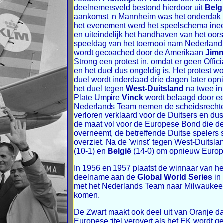
deelnemersveld bestond hierdoor uit
Belg
aankomst in Mannheim was het onderdak e
het evenement werd het speelschema ineen
en uiteindelijk het handhaven van het oor
speeldag van het toernooi nam Nederland
wordt gecoached door de Amerikaan
Jimm
Strong een protest in, omdat er geen Offic
en het duel dus ongeldig is. Het protest w
duel wordt inderdaad drie dagen later op
het duel tegen
West-Duitsland
na twee in
Plate Umpire
Vinck
wordt belaagd door ee
Nederlands Team nemen de scheidsrechter
verloren verklaard voor de Duitsers en du
de maat vol voor de Europese Bond die de
overneemt, de betreffende Duitse spelers 
overziet. Na de 'winst' tegen West-Duitsl
(10-1) en
België
(14-0) om opnieuw Europ
In 1956 en 1957 plaatst de winnaar van 
deelname aan de
Global World Series
in 
met het Nederlands Team naar Milwaukee en
komen.
De Zwart maakt ook deel uit van Oranje d
Europese titel verovert als het EK wordt 