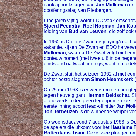
dankzij honkslagen van
Jan Molleman
en
opofferingsslag van Rietbergen.
Eind jaren vijftig wordt EDO vaak omschre
Sjoerd Feenstra
,
Roel Hopman
,
Jan Ko
leiding van
Bud van Leuven
, die zelf ook 
In 1962 is Dolf de Zwart de playing/coach
vakantie, kijken De Zwart en EDO halverweg
Molleman
, waarna De Zwart volgt met een
opnieuw homert (met twee uit) in de negend
eindstand na twaalf innings, want inmiddels
De Zwart sluit het seizoen 1962 af met ee
achter beste slagman
Simon Heemskerk
(
Op 25 mei 1963 is er wederom een hoogtepu
tegen heuvelgigant
Herman Beidschat
. S
al die wedstrijden geen tegenpunten toe. D
eerste inning scoort lead-off hitter
Jan Mol
Ton Terneuzen
is de winnende werper voo
Op woensdagavond 7 augustus 1963 is
Do
de spelers die uitkomt voor het
Haarlems 
Rotterdams Team
. Deze twee ploegen on