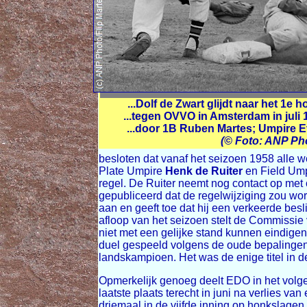
...Dolf de Zwart glijdt naar het 1e 
...tegen OVVO in Amsterdam in juli 
...door 1B Ruben Martes; Umpire Eve
(© Foto: ANP Pho
besloten dat vanaf het seizoen 1958 alle 
Plate Umpire
Henk de Ruiter
en Field Um
regel. De Ruiter neemt nog contact op met 
gepubliceerd dat de regelwijziging zou wor
aan en geeft toe dat hij een verkeerde be
afloop van het seizoen stelt de Commissie
niet met een gelijke stand kunnen eindigen
duel gespeeld volgens de oude bepalingen 
landskampioen. Het was de enige titel in de
Opmerkelijk genoeg deelt EDO in het volge
laatste plaats terecht in juni na verlies
driemaal in de vijfde inning op honkslage