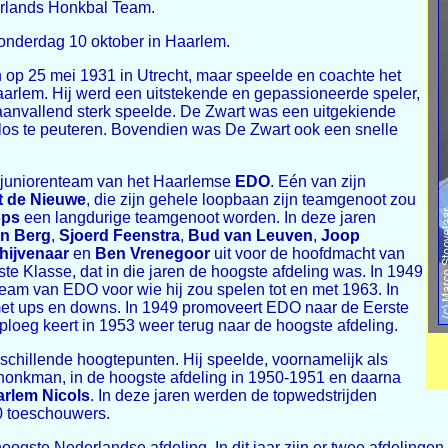
erlands Honkbal Team.
donderdag 10 oktober in Haarlem.
op 25 mei 1931 in Utrecht, maar speelde en coachte het
Haarlem. Hij werd een uitstekende en gepassioneerde speler,
aanvallend sterk speelde. De Zwart was een uitgekiende
d los te peuteren. Bovendien was De Zwart ook een snelle
et juniorenteam van het Haarlemse
EDO
. Eén van zijn
t de Nieuwe
, die zijn gehele loopbaan zijn teamgenoot zou
ops
een langdurige teamgenoot worden. In deze jaren
en Berg
,
Sjoerd Feenstra
,
Bud van Leuven
,
Joop
hijvenaar
en
Ben Vrenegoor
uit voor de hoofdmacht van
e Klasse, dat in die jaren de hoogste afdeling was. In 1949
team van EDO voor wie hij zou spelen tot en met 1963. In
 met ups en downs. In 1949 promoveert EDO naar de Eerste
loeg keert in 1953 weer terug naar de hoogste afdeling.
rschillende hoogtepunten. Hij speelde, voornamelijk als
e honkman, in de hoogste afdeling in 1950-1951 en daarna
rlem Nicols
. In deze jaren werden de topwedstrijden
0 toeschouwers.
ogste Nederlandse afdeling. In dit jaar zijn er twee afdelingen 