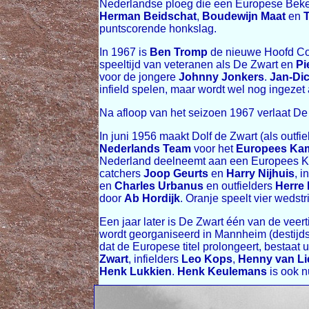
Nederlandse ploeg die een Europese Beke
Herman Beidschat
,
Boudewijn Maat
en
puntscorende honkslag.
In 1967 is
Ben Tromp
de nieuwe Hoofd Coa
speeltijd van veteranen als De Zwart en
Pi
voor de jongere
Johnny Jonkers
.
Jan-Di
infield spelen, maar wordt wel nog ingezet a
Na afloop van het seizoen 1967 verlaat D
In juni 1956 maakt Dolf de Zwart (als outfi
Nederlands Team
voor het
Europees Ka
Nederland deelneemt aan een Europees Kam
catchers
Joop Geurts
en
Harry Nijhuis
, i
en
Charles Urbanus
en outfielders
Herre
door
Ab Hordijk
. Oranje speelt vier wedst
Een jaar later is De Zwart één van de vee
wordt georganiseerd in Mannheim (destijds
dat de Europese titel prolongeert, bestaat u
Zwart
, infielders
Leo Kops
,
Henny van Li
Henk Lukkien
.
Henk Keulemans
is ook n