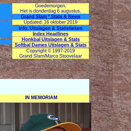
Goedemorgen.
Het is donderdag
6 augustus.
Grand Slam * Stats & News
Updated: 16 oktober 2019
Info, Uitslagen & Statistieken
Index Headlines
Honkbal Uitslagen & Stats
Softbal Dames Uitslagen & Stats
Copyright © 1997-2019
Grand Slam/Marco Stoovelaar
IN MEMORIAM