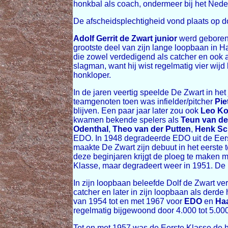
honkbal als coach, ondermeer bij het Ned
De afscheidsplechtigheid vond plaats op 
Adolf Gerrit de Zwart junior
werd geboren 
grootste deel van zijn lange loopbaan in 
die zowel verdedigend als catcher en ook 
slagman, want hij wist regelmatig vier wij
honkloper.
In de jaren veertig speelde De Zwart in h
teamgenoten toen was infielder/pitcher
Pie
blijven. Een paar jaar later zou ook
Leo K
kwamen bekende spelers als
Teun van d
Odenthal
,
Theo van der Putten
,
Henk Sc
EDO. In 1948 degradeerde EDO uit de Eerst
maakte De Zwart zijn debuut in het eerste 
deze beginjaren krijgt de ploeg te maken
Klasse, maar degradeert weer in 1951. De p
In zijn loopbaan beleefde Dolf de Zwart ve
catcher en later in zijn loopbaan als derd
van 1954 tot en met 1967 voor
EDO
en
Haa
regelmatig bijgewoond door 4.000 tot 5.00
Tot en met 1957 was de Eerste Klasse de ho