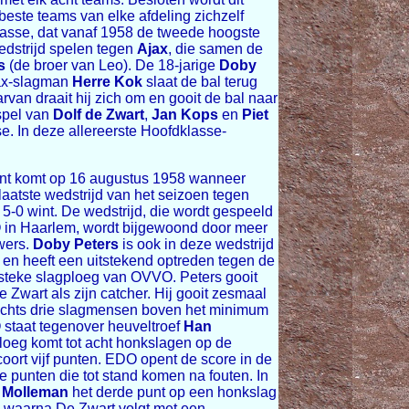
beste teams van elke afdeling zichzelf
lasse, dat vanaf 1958 de tweede hoogste
dstrijd spelen tegen
Ajax
, die samen de
s
(de broer van Leo). De 18-jarige
Doby
jax-slagman
Herre Kok
slaat de bal terug
rvan draait hij zich om en gooit de bal naar
lspel van
Dolf de Zwart
,
Jan Kops
en
Piet
e. In deze allereerste Hoofdklasse-
nt komt op 16 augustus 1958 wanneer
aatste wedstrijd van het seizoen tegen
5-0 wint. De wedstrijd, die wordt gespeeld
 in Haarlem, wordt bijgewoond door meer
wers.
Doby Peters
is ook in deze wedstrijd
en heeft een uitstekend optreden tegen de
teke slagploeg van OVVO. Peters gooit
 Zwart als zijn catcher. Hij gooit zesmaal
slechts drie slagmensen boven het minimum
 staat tegenover heuveltroef
Han
loeg komt tot acht honkslagen op de
oort vijf punten. EDO opent de score in de
ee punten die tot stand komen na fouten. In
 Molleman
het derde punt op een honkslag
, waarna De Zwart volgt met een