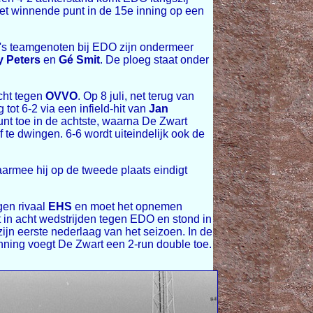
et winnende punt in de 15e inning op een
t's teamgenoten bij EDO zijn ondermeer
 Peters
en
Gé Smit
. De ploeg staat onder
acht tegen
OVVO
. Op 8 juli, net terug van
ot 6-2 via een infield-hit van
Jan
nt toe in de achtste, waarna De Zwart
te dwingen. 6-6 wordt uiteindelijk ook de
aarmee hij op de tweede plaats eindigt
gen rivaal
EHS
en moet het opnemen
 in acht wedstrijden tegen EDO en stond in
ijn eerste nederlaag van het seizoen. In de
 inning voegt De Zwart een 2-run double toe.