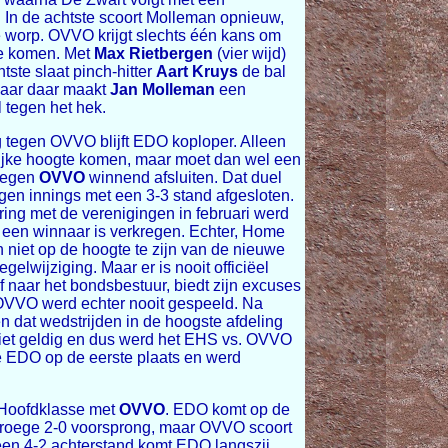
In de achtste scoort Molleman opnieuw,
e worp. OVVO krijgt slechts één kans om
te komen. Met
Max Rietbergen
(vier wijd)
tste slaat pinch-hitter
Aart Kruys
de bal
 maar daar maakt
Jan Molleman
een
 tegen het hek.
 tegen OVVO blijft EDO koploper. Alleen
ijke hoogte komen, maar moet dan wel een
 tegen
OVVO
winnend afsluiten. Dat duel
gen innings met een 3-3 stand afgesloten.
ing met de verenigingen in februari werd
t een winnaar is verkregen. Echter, Home
n niet op de hoogte te zijn van de nieuwe
egelwijziging. Maar er is nooit officiëel
f naar het bondsbestuur, biedt zijn excuses
n OVVO werd echter nooit gespeeld. Na
 dat wedstrijden in de hoogste afdeling
n niet geldig en dus werd het EHS vs. OVVO
e EDO op de eerste plaats en werd
e Hoofdklasse met
OVVO
. EDO komt op de
 vroege 2-0 voorsprong, maar OVVO scoort
een 4-2 achterstand komt EDO langszij