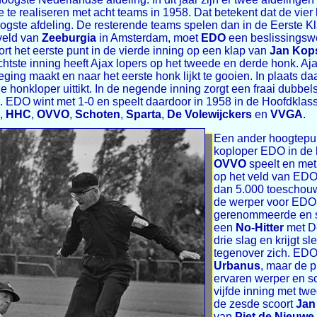
 te realiseren met acht teams in 1958. Dat betekent dat de vier 
ogste afdeling. De resterende teams spelen dan in de Eerste K
 veld van
Zeeburgia
in Amsterdam, moet
EDO
een beslissingswe
rt het eerste punt in de vierde inning op een klap van
Jan Kop
chtste inning heeft Ajax lopers op het tweede en derde honk. A
ing maakt en naar het eerste honk lijkt te gooien. In plaats daa
e honkloper uittikt. In de negende inning zorgt een fraai dubbe
. EDO wint met 1-0 en speelt daardoor in 1958 in de Hoofdklass
,
HHC
,
OVVO
,
Schoten
,
Sparta
,
De Volewijckers
en
VVGA
.
Een ander hoogtepu
koploper EDO in de l
OVVO
speelt en met 
op het veld van EDO
dan 5.000 toeschou
de werper voor EDO 
gerenommeerde en s
een
No-Hitter
met De
drie slag en krijgt 
tegenover zich. EDO
Urbanus
, maar de p
ervaren werper en sc
vijfde inning met tw
de zesde scoort
Jan
van
Piet de Nieuwe