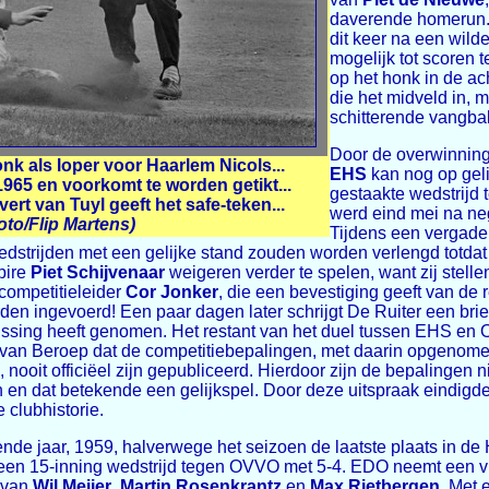
daverende homerun. 
dit keer na een wild
mogelijk tot scoren 
op het honk in de ach
die het midveld in,
schitterende vangbal
Door de overwinning
honk als loper voor Haarlem Nicols...
EHS
kan nog op gel
1965 en voorkomt te worden getikt...
gestaakte wedstrijd
rt van Tuyl geeft het safe-teken...
werd eind mei na ne
to/Flip Martens)
Tijdens een vergader
wedstrijden met een gelijke stand zouden worden verlengd totda
pire
Piet Schijvenaar
weigeren verder te spelen, want zij stelle
competitieleider
Cor Jonker
, die een bevestiging geeft van de r
den ingevoerd! Een paar dagen later schrijgt De Ruiter een brie
slissing heeft genomen. Het restant van het duel tussen EHS e
 van Beroep dat de competitiebepalingen, met daarin opgenomen
, nooit officiëel zijn gepubliceerd. Hierdoor zijn de bepalinge
en dat betekende een gelijkspel. Door deze uitspraak eindigd
 clubhistorie.
nde jaar, 1959, halverwege het seizoen de laatste plaats in d
 van een 15-inning wedstrijd tegen OVVO met 5-4. EDO neemt een
n van
Wil Meijer
,
Martin Rosenkrantz
en
Max Rietbergen
. Met 