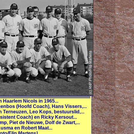
 Haarlem Nicols in 1965...
enbos (Hoofd Coach), Hans Vissers,...
n Terneuzen, Leo Kops, bestuurslid,...
sistent Coach) en Ricky Kersout...
mp, Piet de Nieuwe, Dolf de Zwart,...
Ausma en Robert Maat...
oto/Flip Martens)