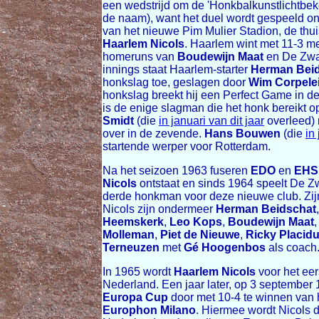
een wedstrijd om de 'Honkbalkunstlichtbeke
de naam), want het duel wordt gespeeld ond
van het nieuwe Pim Mulier Stadion, de thu
Haarlem Nicols
. Haarlem wint met 11-3 m
homeruns van
Boudewijn Maat
en De Zwar
innings staat Haarlem-starter
Herman Bei
honkslag toe, geslagen door
Wim Corpelei
honkslag breekt hij een Perfect Game in de 
is de enige slagman die het honk bereikt 
Smidt
(die
in januari van dit jaar
overleed) 
over in de zevende.
Hans Bouwen
(die
in
startende werper voor Rotterdam.
Na het seizoen 1963 fuseren
EDO
en
EHS
Nicols
ontstaat en sinds 1964 speelt De Zw
derde honkman voor deze nieuwe club. Zij
Nicols zijn ondermeer
Herman Beidschat
Heemskerk
,
Leo Kops
,
Boudewijn Maat
Molleman
,
Piet de Nieuwe
,
Ricky Placid
Terneuzen
met
Gé Hoogenbos
als coach
In 1965 wordt
Haarlem Nicols
voor het ee
Nederland. Een jaar later, op 3 september 
Europa Cup
door met 10-4 te winnen van h
Europhon Milano
. Hiermee wordt Nicols 