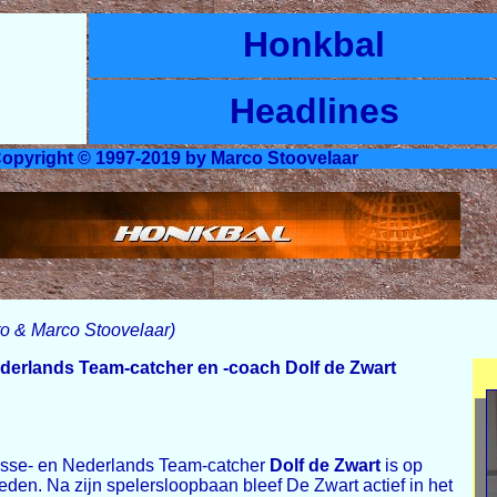
Honkbal
Headlines
opyright © 1997-2019 by Marco Stoovelaar
to & Marco Stoovelaar)
derlands Team-catcher en -coach Dolf de Zwart
se- en Nederlands Team-catcher
Dolf de Zwart
is op
leden. Na zijn spelersloopbaan bleef De Zwart actief in het