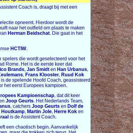
sistent Coach is, draagt bij met een
electie opneemt. Hierdoor wordt de
uift naar het outfield om plaats te maken
 van
Herman Beidschat
. Die gaat in het
damse
HCTIW
.
en spelers die wordt geselecteerd voor het
tad Rome. Het is de eerste keer dat
ico Brands
,
Jan Smidt
en
Han Urbanus
,
Keulemans
,
Frans Klooster
,
Ruud Kok
 is de spelende Hoofd Coach, geassisteerd
or het eerst Europees kampioen.
ropees Kampioenschap
, dat dit keer
ren
Joop Geurts
. Het Nederlands Team,
anus
, catchers
Joop Geurts
en
Dolf de
l Houtkamp
,
Martin Jole
,
Herre Kok
en
raal
is de Assistent Coach.
ft een chaotisch begin. Aanvankelijk
n, maar die trokken zich terug. Het