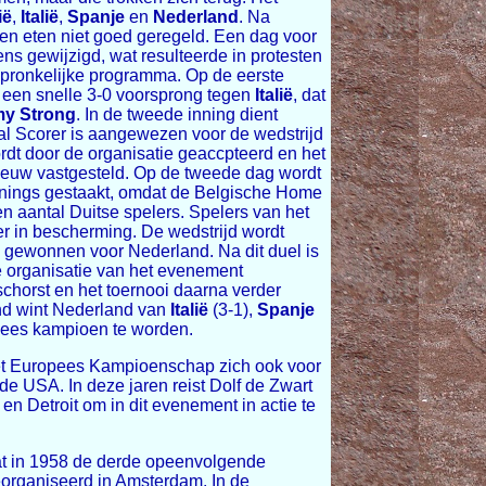
ië
,
Italië
,
Spanje
en
Nederland
. Na
n eten niet goed geregeld. Een dag voor
s gewijzigd, wat resulteerde in protesten
spronkelijke programma. Op de eerste
 een snelle 3-0 voorsprong tegen
Italië
, dat
y Strong
. In de tweede inning dient
ial Scorer is aangewezen voor de wedstrijd
ordt door de organisatie geaccpteerd en het
nieuw vastgesteld. Op de tweede dag wordt
nings gestaakt, omdat de Belgische Home
n aantal Duitse spelers. Spelers van het
 in bescherming. De wedstrijd wordt
s gewonnen voor Nederland. Na dit duel is
 organisatie van het evenement
schorst en het toernooi daarna verder
and wint Nederland van
Italië
(3-1),
Spanje
ees kampioen te worden.
het Europees Kampioenschap zich ook voor
de USA. In deze jaren reist Dolf de Zwart
 Detroit om in dit evenement in actie te
at in 1958 de derde opeenvolgende
georganiseerd in Amsterdam. In de