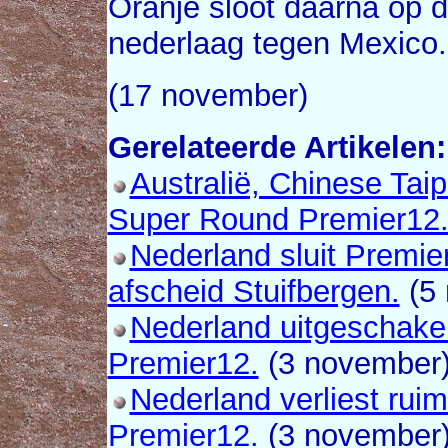
Oranje sloot daarna op 
nederlaag tegen Mexico.
(17 november)
Gerelateerde Artikelen:
Australië, Chinese Tai
Super Round Premier12
Nederland sluit Premier
afscheid Stuifbergen.
(5 
Nederland uitgeschake
Premier12.
(3 november
Nederland verliest rui
Premier12.
(3 november