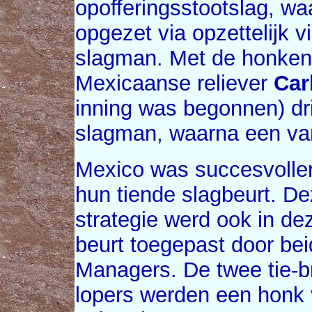
opofferingsstootslag, w
opgezet via opzettelijk v
slagman. Met de honken 
Mexicaanse reliever
Car
inning was begonnen) dr
slagman, waarna een van
Mexico was succesvoller
hun tiende slagbeurt. De
strategie werd ook in de
beurt toegepast door be
Managers. De twee tie-b
lopers werden een honk 