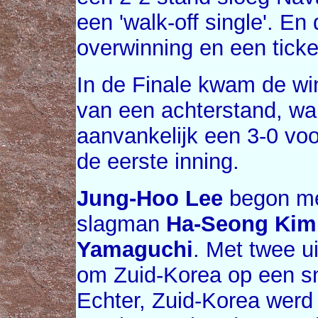
een 'walk-off single'. E
overwinning en een tick
In de Finale kwam de w
van een achterstand, w
aanvankelijk een 3-0 voo
de eerste inning.
Jung-Hoo Lee
begon met
slagman
Ha-Seong Kim
Yamaguchi
. Met twee 
om Zuid-Korea op een sne
Echter, Zuid-Korea werd 