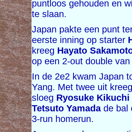
puntloos gehouden en wi
te slaan.
Japan pakte een punt ter
eerste inning op starter
kreeg
Hayato Sakamot
op een 2-out double va
In de 2e2 kwam Japan tot
Yang. Met twee uit kree
sloeg
Ryosuke Kikuchi
Tetsuto Yamada
de bal 
3-run homerun.