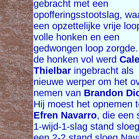
gebracht met een
opofferingsstootslag, wa
een opzettelijke vrije loo
volle honken en een
gedwongen loop zorgde.
de honken vol werd
Cal
Thielbar
ingebracht als
nieuwe werper om het ov
nemen van
Brandon Di
Hij moest het opnemen 
Efren Navarro
, die een
1-wijd-1-slag stand sloeg
een 2-2 stand sloeg Nava