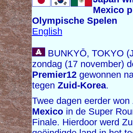
Mexico p
Olympische Spelen
English
BUNKYŌ, TOKYO (J
zondag (17 november) de
Premier12
gewonnen na 
tegen
Zuid-Korea
.
Twee dagen eerder won 
Mexico
in de Super Roun
Finale. Hierdoor werd Zu
geëindigde land in het to