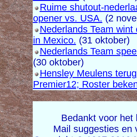
Ruime shutout-nederla
opener vs. USA.
(2 nove
Nederlands Team wint 
in Mexico.
(31 oktober)
Nederlands Team speelt
(30 oktober)
Hensley Meulens terug
Premier12; Roster beken
Bedankt voor het 
Mail suggesties en