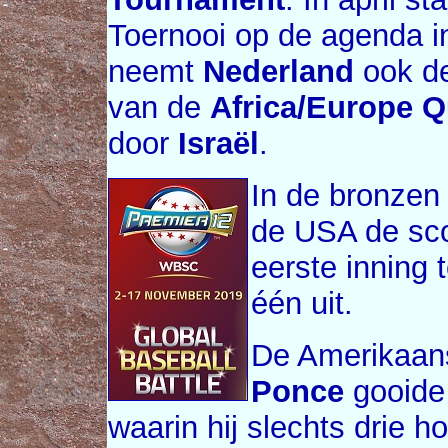
Toernooi op de agenda i
neemt
Nederland
ook de
van de
Africa/Europe Qu
door
Israël
.
In de bronzen
de USA de scor
eerste inning
één uit.
De Amerikaans
Ponce
gooide 
waarin hij slechts drie 