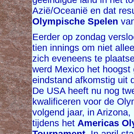
Azië/Oceanië en dat resul
Olympische Spelen
van
Eerder op zondag versl
tien innings om niet all
zich eveneens te plaats
werd Mexico het hoogst 
eindstand afkomstig uit
De USA heeft nu nog twe
kwalificeren voor de Ol
volgend jaar, in Arizona
tijdens het
Americas Ol
Tournament
. In april st