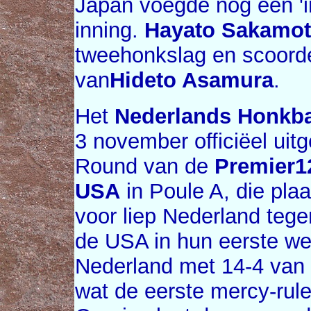
Japan voegde nog een 'i
inning.
Hayato Sakamo
tweehonkslag en scoorde
van
Hideto Asamura
.
Het
Nederlands Honkb
3 november officiëel uit
Round van de
Premier1
USA
in Poule A, die pla
voor liep Nederland tege
de USA in hun eerste we
Nederland met 14-4 van
wat de eerste mercy-rul