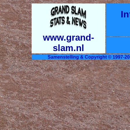
In
www.grand-
slam.nl
Samenstelling & Copyright © 1997-20