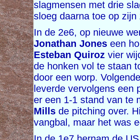
slagmensen met drie sla
sloeg daarna toe op zijn
In de 2e6, op nieuwe we
Jonathan Jones
een hon
Esteban Quiroz
vier wi
de honken vol te staan 
door een worp. Volgend
leverde vervolgens een 
er een 1-1 stand van t
Mills
de pitching over. H
vangbal, maar het was e
In de 1e7 hernam de USA