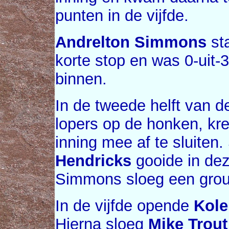
punten in de vijfde.
Andrelton Simmons
sta
korte stop en was 0-uit-
binnen.
In de tweede helft van d
lopers op de honken, kr
inning mee af te sluiten.
Hendricks
gooide in dez
Simmons sloeg een groun
In de vijfde opende
Kole
Hierna sloeg
Mike Trout