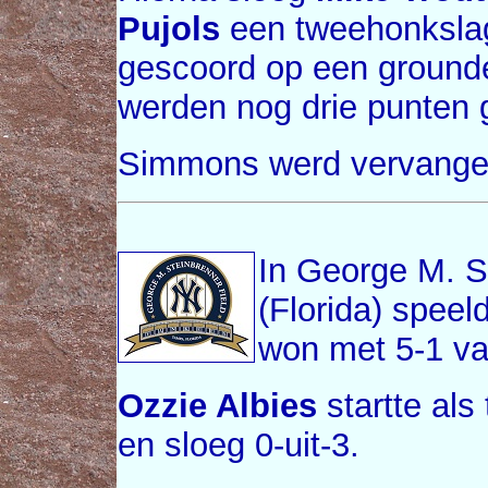
Pujols
een tweehonkslag
gescoord op een ground
werden nog drie punten 
Simmons werd vervangen
In George M. S
(Florida) spee
won met 5-1 v
Ozzie Albies
startte al
en sloeg 0-uit-3.