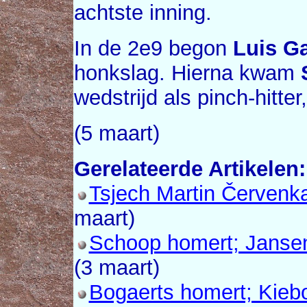
achtste inning.
In de 2e9 begon
Luis Ga
honkslag. Hierna kwam
wedstrijd als pinch-hitte
(5 maart)
Gerelateerde Artikelen:
Tsjech Martin Červenka
maart)
Schoop homert; Jansen
(3 maart)
Bogaerts homert; Kieb