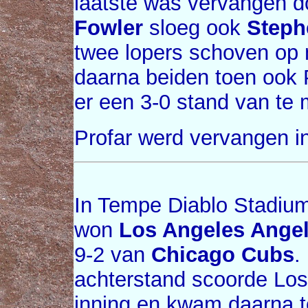
laatste was vervangen d
Fowler
sloeg ook
Steph
twee lopers schoven op 
daarna beiden toen ook 
er een 3-0 stand van te
Profar werd vervangen i
In Tempe Diablo Stadium
won
Los Angeles Ange
9-2 van
Chicago Cubs
.
achterstand scoorde Los
inning en kwam daarna to