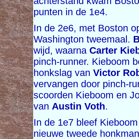
achterstand kwam Boston
punten in de 1e4.
In de 2e6, met Boston o
Washington tweemaal.
B
wijd, waarna
Carter Ki
pinch-runner. Kieboom b
honkslag van
Victor Ro
vervangen door pinch-r
scoorden Kieboom en Jo
van
Austin Voth
.
In de 1e7 bleef Kieboom 
nieuwe tweede honkman. 