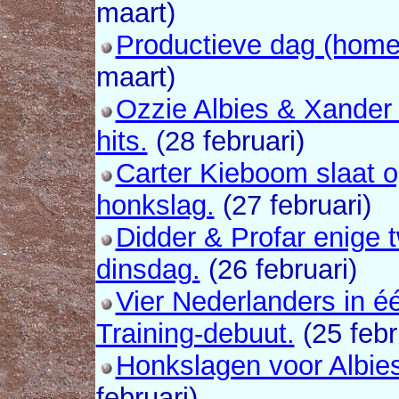
maart)
Productieve dag (homer
maart)
Ozzie Albies & Xander
hits.
(28 februari)
Carter Kieboom slaat o
honkslag.
(27 februari)
Didder & Profar enige 
dinsdag.
(26 februari)
Vier Nederlanders in é
Training-debuut.
(25 febr
Honkslagen voor Albie
februari)