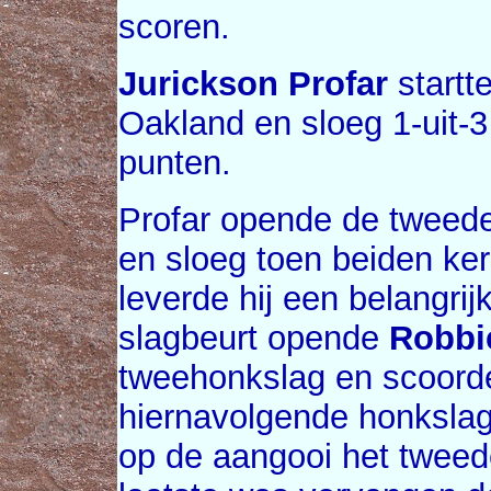
scoren.
Jurickson Profar
startt
Oakland en sloeg 1-uit-
punten.
Profar opende de tweede 
en sloeg toen beiden ke
leverde hij een belangrij
slagbeurt opende
Robbi
tweehonkslag en scoorde
hiernavolgende honksla
op de aangooi het tweed