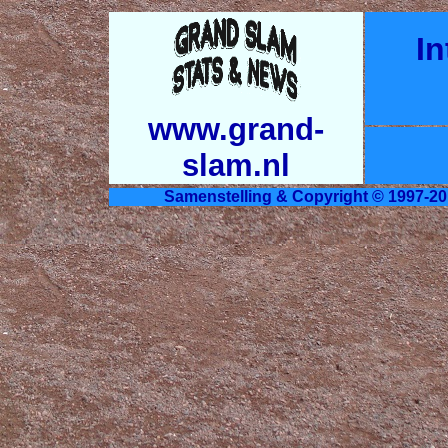
In
www.grand-
slam.nl
Samenstelling & Copyright © 1997-20