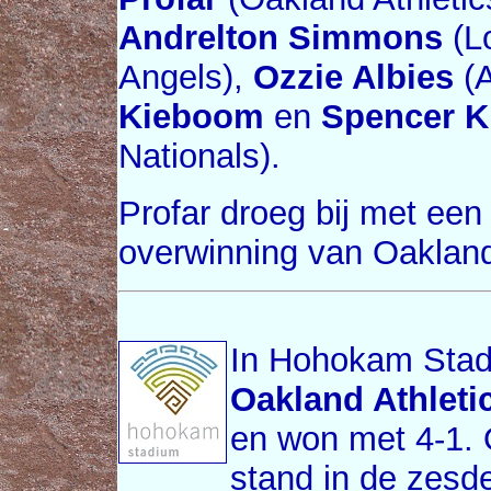
Andrelton Simmons
(L
Angels),
Ozzie Albies
(A
Kieboom
en
Spencer 
Nationals).
Profar droeg bij met een 
overwinning van Oaklan
In Hohokam Stad
Oakland Athleti
en won met 4-1. 
stand in de zesde