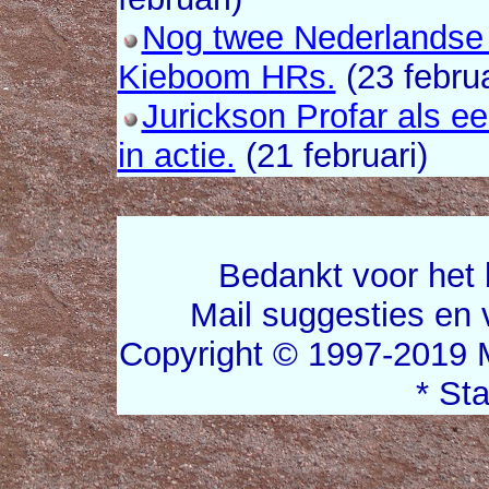
Nog twee Nederlandse s
Kieboom HRs.
(23 februa
Jurickson Profar als e
in actie.
(21 februari)
Bedankt voor het 
Mail suggesties en
Copyright © 1997-2019 
* St