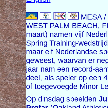
MESA / 
WEST PALM BEACH, Flor
maart) namen vijf Neder
Spring Training-wedstrijd.
maar elf Nederlandse spe
geweest, waarvan er ne
jaar nam een record-aan
deel, als speler op een 4
of toegevoegde Minor Le
Op dinsdag speelden
Ju
Profar
(Oakland Athletic