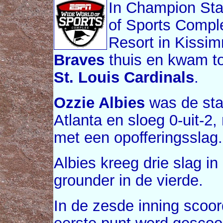
In Champion St
of Sports Compl
Resort in Kissi
Braves
thuis en kwam to
St. Louis Cardinals
.
Ozzie Albies
was de sta
Atlanta en sloeg 0-uit-2,
met een opofferingsslag.
Albies kreeg drie slag i
grounder in de vierde.
In de zesde inning scoo