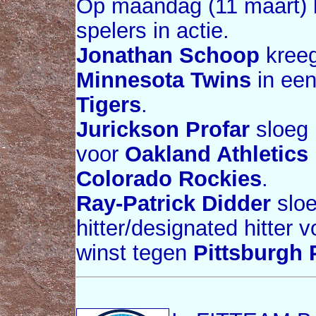
Op maandag (11 maart) 
spelers in actie.
Jonathan Schoop
kreeg
Minnesota Twins
in een
Tigers
.
Jurickson Profar
sloeg 
voor
Oakland Athletics
Colorado Rockies
.
Ray-Patrick Didder
sloe
hitter/designated hitter 
winst tegen
Pittsburgh 