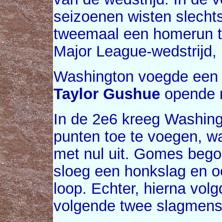
seizoenen wisten slecht
tweemaal een homerun te
Major League-wedstrijd, 
Washington voegde een pu
Taylor Gushue
opende 
In de 2e6 kreeg Washing
punten toe te voegen, w
met nul uit. Gomes bego
sloeg een honkslag en o
loop. Echter, hierna vol
volgende twee slagmense