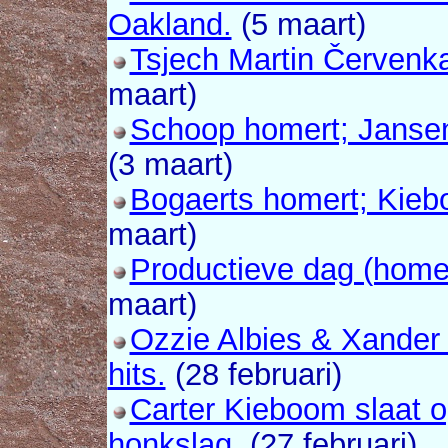
Oakland.
(5 maart)
Tsjech Martin Červenka
maart)
Schoop homert; Jansen
(3 maart)
Bogaerts homert; Kieb
maart)
Productieve dag (homer
maart)
Ozzie Albies & Xander
hits.
(28 februari)
Carter Kieboom slaat o
honkslag.
(27 februari)