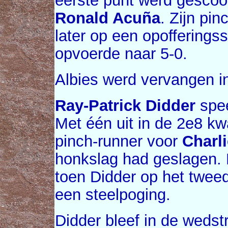
eerste punt werd gescoo
Ronald Acuña
. Zijn pi
later op een opofferingss
opvoerde naar 5-0.
Albies werd vervangen i
Ray-Patrick Didder
spee
Met één uit in de 2e8 kwa
pinch-runner voor
Charl
honkslag had geslagen. M
toen Didder op het twee
een steelpoging.
Didder bleef in de wedstr