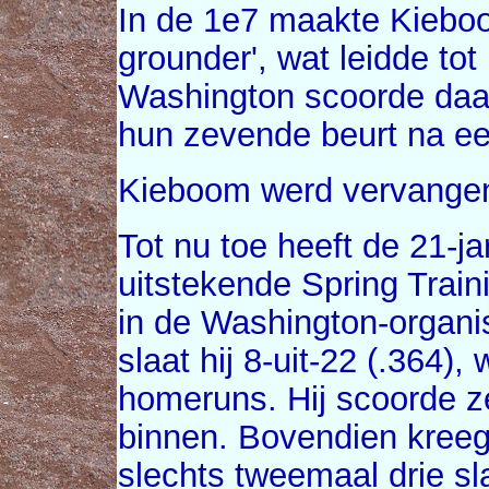
In de 1e7 maakte Kieboo
grounder', wat leidde to
Washington scoorde daar
hun zevende beurt na ee
Kieboom werd vervangen
Tot nu toe heeft de 21-j
uitstekende Spring Train
in de Washington-organis
slaat hij 8-uit-22 (.364)
homeruns. Hij scoorde z
binnen. Bovendien kreeg h
slechts tweemaal drie sl