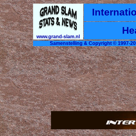
Internati
He
www.grand-slam.nl
Samenstelling & Copyright © 1997-20