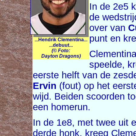
In de 2e5
de wedstrij
over van
C
punt en kre
...Hendrik Clementina...
...debuut...
(© Foto:
Clementina
Dayton Dragons)
speelde, kr
eerste helft van de zesd
Ervin
(fout) op het eers
wijd. Beiden scoorden t
een homerun.
In de 1e8, met twee uit 
derde honk, kreeg Clemen