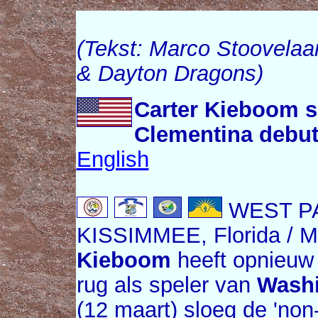
(Tekst: Marco Stoovelaar
& Dayton Dragons)
Carter Kieboom s
Clementina debut
English
WEST PA
KISSIMMEE, Florida / M
Kieboom
heeft opnieuw 
rug als speler van
Washi
(12 maart) sloeg de 'non