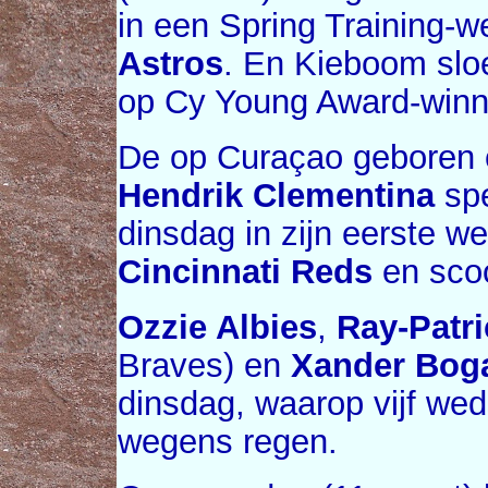
in een Spring Training-w
Astros
. En Kieboom slo
op Cy Young Award-win
De op Curaçao geboren 
Hendrik Clementina
sp
dinsdag in zijn eerste we
Cincinnati Reds
en scoo
Ozzie Albies
,
Ray-Patri
Braves) en
Xander Boga
dinsdag, waarop vijf wed
wegens regen.