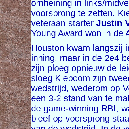
omheining in links/midv
voorsprong te zetten. K
veteraan starter
Justin 
Young Award won in de 
Houston kwam langszij i
inning, maar in de 2e4 
zijn ploeg opnieuw de lei
sloeg Kieboom zijn twee
wedstrijd, wederom op V
een 3-2 stand van te ma
de game-winning RBI, w
bleef op voorsprong staa
van de wedstrijd. In de vo