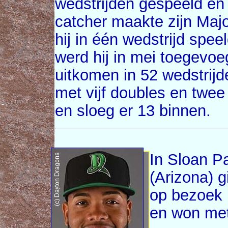
wedstrijden gespeeld en s
catcher maakte zijn Maj
hij in één wedstrijd spee
werd hij in mei toegevoe
uitkomen in 52 wedstrijde
met vijf doubles en twe
en sloeg er 13 binnen.
In Sloan P
(Arizona) 
op bezoek 
en won met