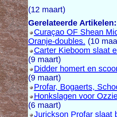
(12 maart)
Gerelateerde Artikelen:
Curaçao OF Shean Miche
Oranje-doubles.
(10 maar
Carter Kieboom slaat e
(9 maart)
Didder homert en scoor
(9 maart)
Profar, Bogaerts, Scho
Honkslagen voor Ozzie 
(6 maart)
Jurickson Profar slaat