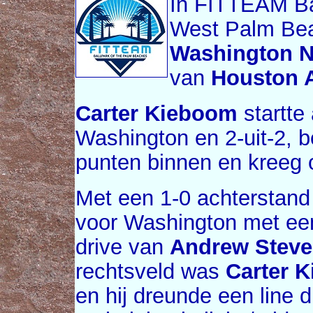
In FITTEAM Ba
West Palm Bea
Washington N
van
Houston 
Carter Kieboom
startte
Washington en 2-uit-2, b
punten binnen en kreeg o
Met een 1-0 achterstan
voor Washington met een
drive van
Andrew Stev
rechtsveld was
Carter 
en hij dreunde een line 