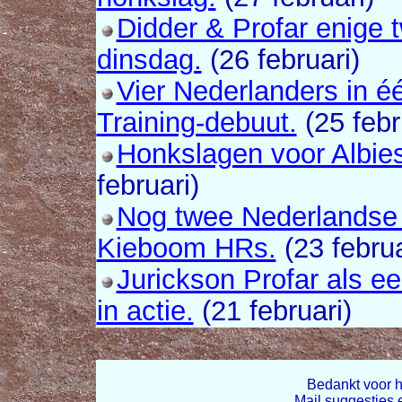
Didder & Profar enige 
dinsdag.
(26 februari)
Vier Nederlanders in é
Training-debuut.
(25 febr
Honkslagen voor Albie
februari)
Nog twee Nederlandse s
Kieboom HRs.
(23 februa
Jurickson Profar als e
in actie.
(21 februari)
Bedankt voor h
Mail suggesties