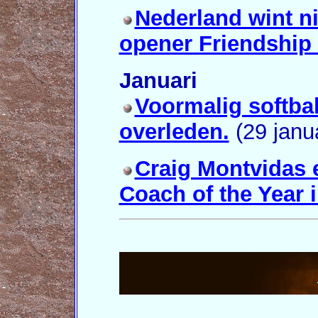
Nederland wint ni
opener Friendship 
Januari
Voormalig softba
overleden.
(29 janua
Craig Montvidas e
Coach of the Year in