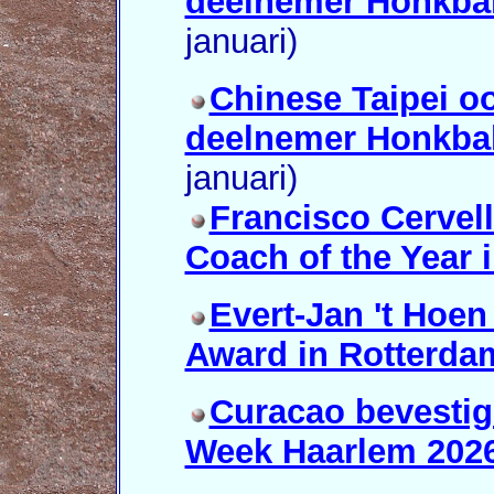
deelnemer Honkbal
januari)
Chinese Taipei oo
deelnemer Honkbal
januari)
Francisco Cervell
Coach of the Year in
Evert-Jan 't Hoen
Award in Rotterda
Curacao bevestig
Week Haarlem 2026