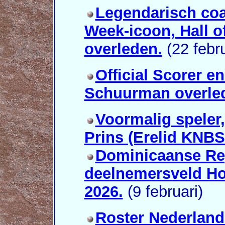
Legendarisch co
Week-icoon, Hall o
overleden.
(22 febru
Official Scorer 
Schuurman overle
Voormalig speler
Prins (Erelid KNBS
Dominicaanse Re
deelnemersveld H
2026.
(9 februari)
Roster Nederlan