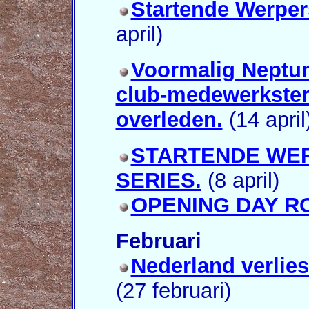
Startende Werpe
april)
Voormalig Neptu
club-medewerkster
overleden.
(14 april
STARTENDE WE
SERIES.
(8 april)
OPENING DAY R
Februari
Nederland verliest
(27 februari)