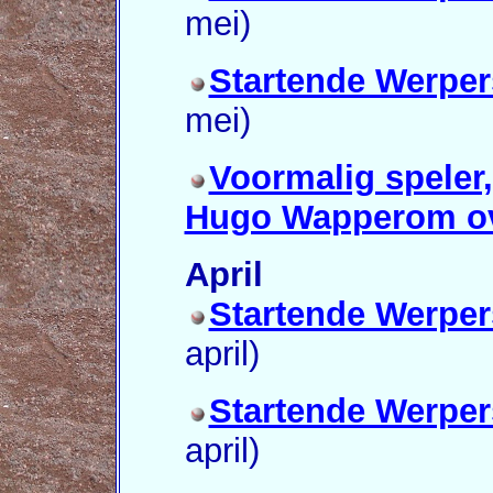
mei)
Startende Werpe
mei)
Voormalig speler
Hugo Wapperom ov
April
Startende Werpe
april)
Startende Werpe
april)